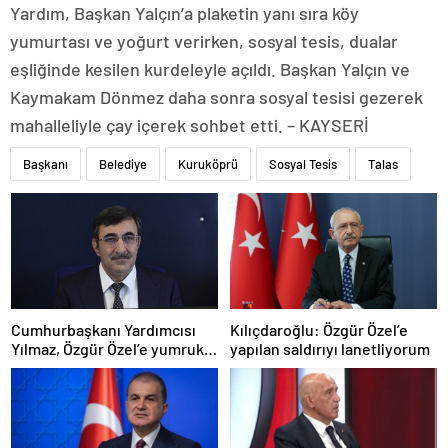
Yardım, Başkan Yalçın’a plaketin yanı sıra köy
yumurtası ve yoğurt verirken, sosyal tesis, dualar
eşliğinde kesilen kurdeleyle açıldı. Başkan Yalçın ve
Kaymakam Dönmez daha sonra sosyal tesisi gezerek
mahalleliyle çay içerek sohbet etti. – KAYSERİ
Başkanı
Belediye
Kuruköprü
Sosyal Tesis
Talas
Cumhurbaşkanı Yardımcısı
Kılıçdaroğlu: Özgür Özel’e
Yılmaz, Özgür Özel’e yumruklu
yapılan saldırıyı lanetliyorum
saldırıyı kınadı