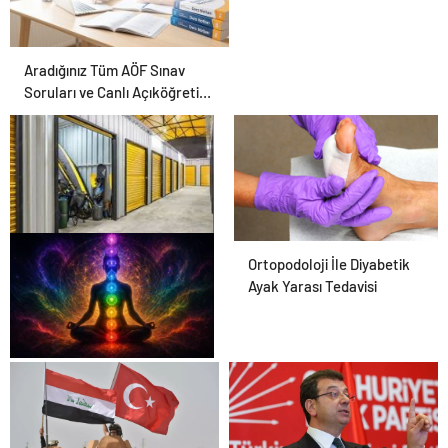
Aradığınız Tüm AÖF Sınav
Soruları ve Canlı Açıköğretim
Forumu Burada
Eşya Depolama Rehberi
Ortopodoloji İle Diyabetik
Ayak Yarası Tedavisi
Zihnin Gizemli Sınırları ve
Ötesi : Nasılnedir.com