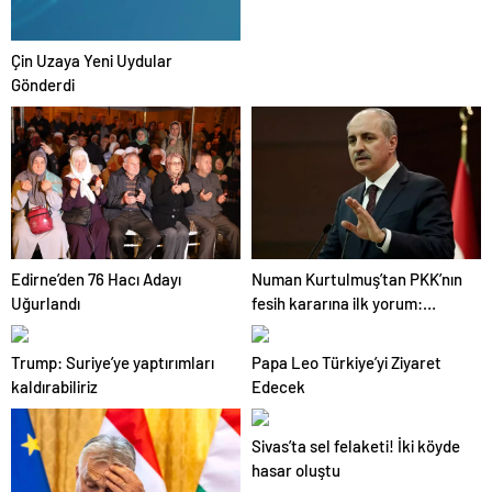
Çin Uzaya Yeni Uydular
Gönderdi
Edirne’den 76 Hacı Adayı
Numan Kurtulmuş’tan PKK’nın
Uğurlandı
fesih kararına ilk yorum:
Yasama ve yürütme
sorumlulukla hareket etmeli
Trump: Suriye’ye yaptırımları
Papa Leo Türkiye’yi Ziyaret
kaldırabiliriz
Edecek
Sivas’ta sel felaketi! İki köyde
hasar oluştu