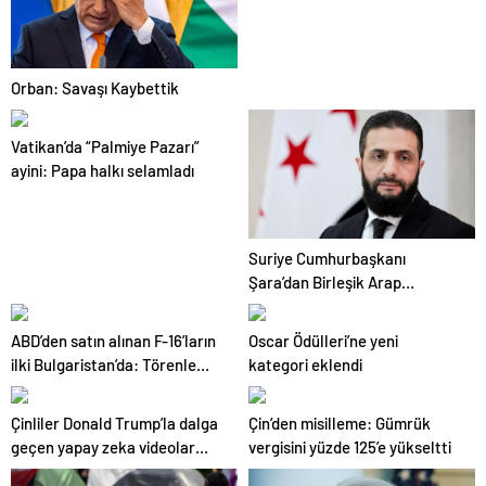
Orban: Savaşı Kaybettik
Vatikan’da “Palmiye Pazarı”
ayini: Papa halkı selamladı
Suriye Cumhurbaşkanı
Şara’dan Birleşik Arap
Emirlikleri’ne ziyaret
ABD’den satın alınan F-16’ların
Oscar Ödülleri’ne yeni
ilki Bulgaristan’da: Törenle
kategori eklendi
karşılandı
Çinliler Donald Trump’la dalga
Çin’den misilleme: Gümrük
geçen yapay zeka videolar
vergisini yüzde 125’e yükseltti
üretmeye başladı