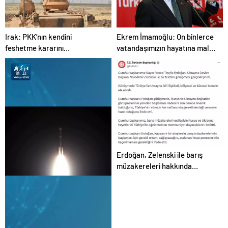
Irak: PKK’nın kendini
Ekrem İmamoğlu: On binlerce
feshetme kararını
vatandaşımızın hayatına mal
memnuniyetle karşılıyoruz
olan dönemin kapanmasına
çok sevindim
Erdoğan, Zelenski ile barış
müzakereleri hakkında
görüştü