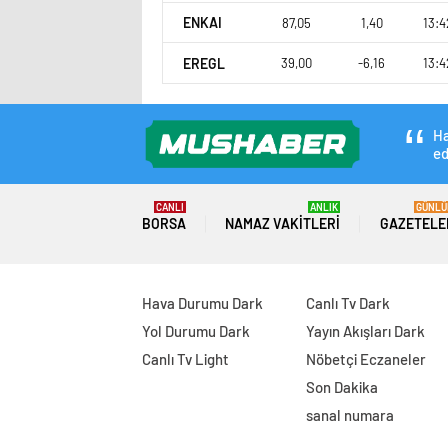
ENKAI
87,05
1,40
13:4
EREGL
39,00
-6,16
13:4
Ha
ed
CANLI
ANLIK
GÜNLÜ
BORSA
NAMAZ VAKITLERI
GAZETELE
Hava Durumu Dark
Canlı Tv Dark
Yol Durumu Dark
Yayın Akışları Dark
Canlı Tv Light
Nöbetçi Eczaneler
Son Dakika
sanal numara