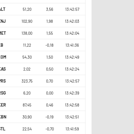
ALT
51,20
3,56
13:42:57
ENJ
102,90
1,98
13:42:03
MET
138,00
1,55
13:42:04
KB
11,22
-0,18
13:41:36
KOM
54,30
1,50
13:42:49
KAS
2,02
0,50
13:42:24
PRS
323,75
0,70
13:42:57
RSG
6,20
0,00
13:42:39
KER
87,45
0,46
13:42:58
KBN
30,90
-0,19
13:42:51
STL
22,54
-0,70
13:41:59