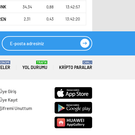
BNK
34,34
0,88
13:42:57
REN
2,31
0,43
13:42:20
KONOMİ
TRAFİK
CANLI
TELER
YOL DURUMU
KRIPTO PARALAR
Üye Giriş
Üye Kayıt
Şifremi Unuttum