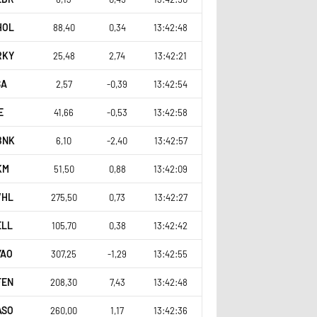
HOL
88,40
0,34
13:42:48
RKY
25,48
2,74
13:42:21
SA
2,57
-0,39
13:42:54
E
41,66
-0,53
13:42:58
BNK
6,10
-2,40
13:42:57
KM
51,50
0,88
13:42:09
VHL
275,50
0,73
13:42:27
ELL
105,70
0,38
13:42:42
YAO
307,25
-1,29
13:42:55
FEN
208,30
7,43
13:42:48
ASO
260,00
1,17
13:42:36