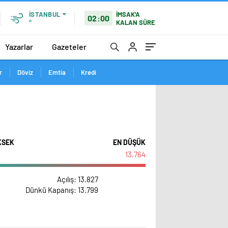
İMSAK'A
İSTANBUL
02:00
KALAN SÜRE
°
Yazarlar
Gazeteler
r
Döviz
Emtia
Kredi
KSEK
EN DÜŞÜK
13,764
Açılış
: 13.827
Dünkü Kapanış
: 13.799