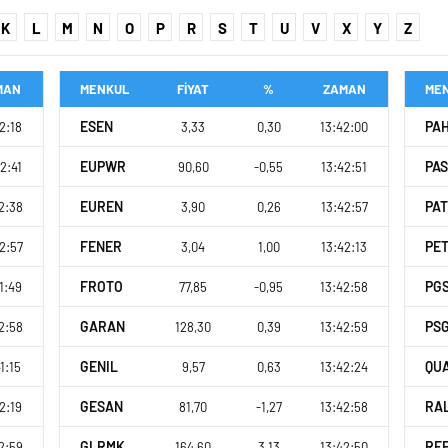
K
L
M
N
O
P
R
S
T
U
V
X
Y
Z
MAN
MENKUL
FİYAT
%
ZAMAN
ME
ESEN
PA
2:18
3,33
0,30
13:42:00
EUPWR
PA
2:41
90,60
-0,55
13:42:51
EUREN
PA
2:38
3,90
0,26
13:42:57
FENER
PE
2:57
3,04
1,00
13:42:13
FROTO
PG
1:49
77,85
-0,95
13:42:58
GARAN
PS
2:58
128,30
0,39
13:42:59
GENIL
QU
1:15
9,57
0,63
13:42:24
GESAN
RA
2:19
81,70
-1,27
13:42:58
GLRMK
RE
2:59
164,60
3,13
13:42:50