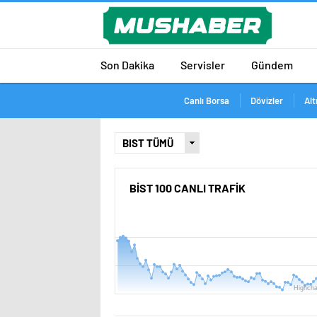
Son Dakika
Servisler
Gündem
Canlı Borsa
Dövizler
Alt
BİST 100 CANLI TRAFİK
9800
9750
9700
Highcha
9650
08:00
10:00
12:00