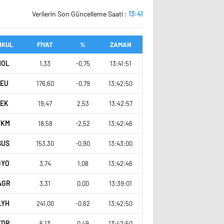
Verilerin Son Güncelleme Saati :
13:41
NKUL
FİYAT
%
ZAMAN
HOL
1,33
-0,75
13:41:51
SEU
176,60
-0,79
13:42:50
TEK
19,47
2,53
13:42:57
TKM
18,58
-2,52
13:42:46
SUS
153,30
-0,90
13:43:00
GYO
3,74
1,08
13:42:46
AGR
3,31
0,00
13:39:01
LYH
241,00
-0,62
13:42:50
EDR
6,13
0,49
13:42:50