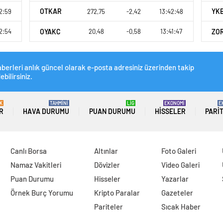
OTKAR
YK
2:59
272,75
-2,42
13:42:48
OYAKC
ZO
2:54
20,48
-0,58
13:41:47
berleri anlık güncel olarak e-posta adresiniz üzerinden takip
ebilirsiniz.
K
TAHMİNİ
LİG
EKONOMİ
E
R
HAVA DURUMU
PUAN DURUMU
HISSELER
PARI
Canlı Borsa
Altınlar
Foto Galeri
Namaz Vakitleri
Dövizler
Video Galeri
Puan Durumu
Hisseler
Yazarlar
Örnek Burç Yorumu
Kripto Paralar
Gazeteler
Pariteler
Sıcak Haber