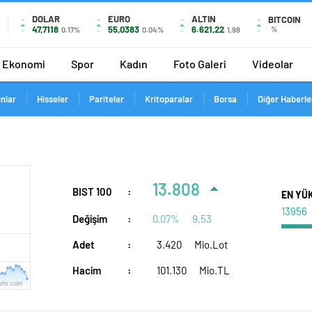
DOLAR
EURO
ALTIN
BITCOIN
47,7118
55,0383
6.621,22
%
0.17%
0.04%
1,98
Ekonomi
Spor
Kadın
Foto Galeri
Videolar
ınlar
Hisseler
Pariteler
Kritoparalar
Borsa
Diğer Haberle
13.808
BIST 100
:
EN YÜ
13956
Değişim
:
0.07%
9,53
Adet
:
3.420
Mio.Lot
Hacim
:
101.130
Mio.TL
rts.com