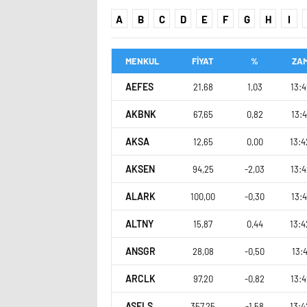
A
B
C
D
E
F
G
H
I
MENKUL
FİYAT
%
ZA
AEFES
21,68
1,03
13:4
AKBNK
67,65
0,82
13:4
AKSA
12,65
0,00
13:4
AKSEN
94,25
-2,03
13:4
ALARK
100,00
-0,30
13:4
ALTNY
15,87
0,44
13:4
ANSGR
28,08
-0,50
13:4
ARCLK
97,20
-0,82
13:4
ASELS
357,25
-1,58
13:4