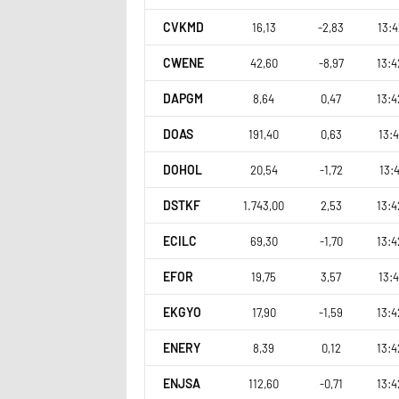
CVKMD
16,13
-2,83
13:4
CWENE
42,60
-8,97
13:4
DAPGM
8,64
0,47
13:4
DOAS
191,40
0,63
13:4
DOHOL
20,54
-1,72
13:4
DSTKF
1.743,00
2,53
13:4
ECILC
69,30
-1,70
13:4
EFOR
19,75
3,57
13:4
EKGYO
17,90
-1,59
13:4
ENERY
8,39
0,12
13:4
ENJSA
112,60
-0,71
13:4