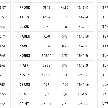
KRDMD
TR
2:57
39,18
-4,90
13:42:43
KTLEV
TR
2:59
43,74
-1,71
13:42:48
KUYAS
TR
2:48
69,45
-0,07
13:42:57
MAGEN
TS
2:41
37,70
0,75
13:40:50
MAVI
TT
1:51
39,02
0,21
13:42:19
MGROS
TU
2:46
643,00
2,72
13:42:59
MIATK
TU
2:46
29,62
0,75
13:42:36
MPARK
TU
2:41
422,25
5,56
13:42:42
OBAMS
UL
2:59
4,85
-0,21
13:42:40
ODAS
VA
2:50
7,52
-0,40
13:41:57
ODINE
VE
2:44
2.765,00
2,79
13:42:42