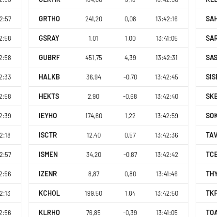
GRTHO
SA
2:57
241,20
0,08
13:42:16
GSRAY
SA
2:58
1,01
1,00
13:41:05
GUBRF
SA
2:58
451,75
4,39
13:42:31
HALKB
SIS
2:33
36,94
-0,70
13:42:45
HEKTS
SK
2:58
2,90
-0,68
13:42:40
IEYHO
SO
2:39
174,60
1,22
13:42:59
ISCTR
TA
2:18
12,40
0,57
13:42:36
ISMEN
TC
2:57
34,20
-0,87
13:42:42
IZENR
TH
2:56
8,87
0,80
13:41:46
KCHOL
TK
2:13
199,50
1,84
13:42:50
KLRHO
TO
2:56
76,85
-0,39
13:41:05