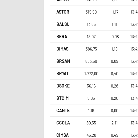
ASTOR
315,50
-1,17
13:4
BALSU
13,65
1,11
13:4
BERA
13,07
-0,08
13:4
BIMAS
386,75
1,18
13:4
BRSAN
583,50
0,09
13:4
BRYAT
1.772,00
0,40
13:4
BSOKE
36,16
0,28
13:4
BTCIM
5,05
0,20
13:4
CANTE
1,19
0,00
13:4
CCOLA
89,55
2,11
13:4
CIMSA
45,20
0,49
13:4