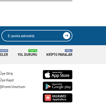
KONOMİ
TRAFİK
CANLI
TELER
YOL DURUMU
KRIPTO PARALAR
Üye Giriş
Üye Kayıt
Şifremi Unuttum