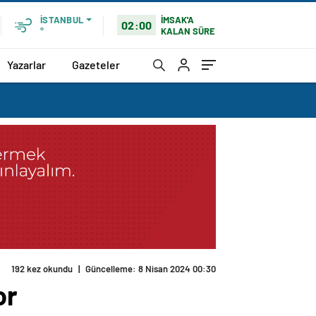
İMSAK'A
İSTANBUL
02:00
KALAN SÜRE
°
Yazarlar
Gazeteler
192 kez okundu
|
Güncelleme: 8 Nisan 2024 00:30
or