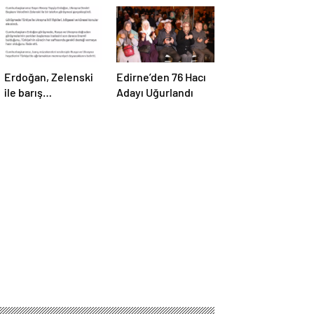
Erdoğan, Zelenski
Edirne’den 76 Hacı
ile barış
Adayı Uğurlandı
müzakereleri
hakkında görüştü