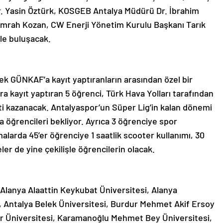
. Yasin Öztürk, KOSGEB Antalya Müdürü Dr. İbrahim
mrah Kozan, CW Enerji Yönetim Kurulu Başkanı Tarık
le buluşacak.
cek GÜNKAF’a kayıt yaptıranların arasından özel bir
ara kayıt yaptıran 5 öğrenci, Türk Hava Yolları tarafından
eti kazanacak. Antalyaspor’un Süper Lig’in kalan dönemi
a öğrencileri bekliyor. Ayrıca 3 öğrenciye spor
rmalarda 45’er öğrenciye 1 saatlik scooter kullanımı, 30
eler de yine çekilişle öğrencilerin olacak.
 Alanya Alaattin Keykubat Üniversitesi, Alanya
i, Antalya Belek Üniversitesi, Burdur Mehmet Akif Ersoy
ler Üniversitesi, Karamanoğlu Mehmet Bey Üniversitesi,