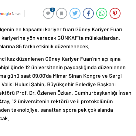
0
News
lgenin en kapsamlı kariyer fuarı Güney Kariyer Fuarı
in kariyerine yön verecek GÜNKAF’ta mülakatlardan,
larına 85 farklı etkinlik düzenlenecek.
nci kez düzenlenen Güney Kariyer Fuarı’nın açılışına
sahipliğinde 12 üniversitenin paydaşlığında düzenlenen
Cuma günü saat 09.00’da Mimar Sinan Kongre ve Sergi
 Valisi Hulusi Şahin, Büyükşehir Belediye Başkanı
ektörü Prof. Dr. Özlenen Özkan, Cumhurbaşkanlığı İnsan
Atay, 12 üniversitenin rektörü ve il protokolünün
imden teknolojiye, sanattan spora pek çok alanda
cak.