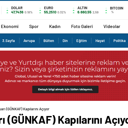
DOLAR
EURO
ALTIN
BITCOIN
47,7436
55,2510
6.660,55
%
0.18%
0.32%
2,59
Ekonomi
Spor
Kadın
Foto Galeri
Videolar
3.Sayfa
Avrupa
Bülten
Din
Eğitim
Hayat
Politika
uarı (GÜNKAF) Kapılarını Açıyor
ı (GÜNKAF) Kapılarını Açıy