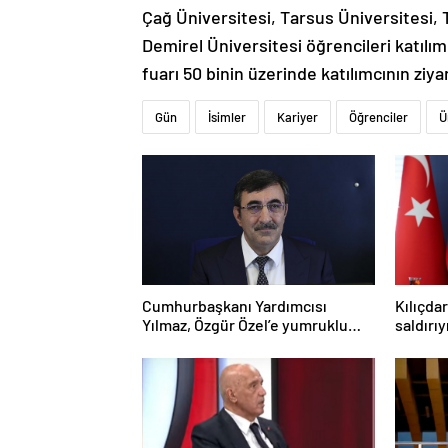
Çağ Üniversitesi, Tarsus Üniversitesi,
Demirel Üniversitesi öğrencileri katılı
fuarı 50 binin üzerinde katılımcının zi
Gün
İsimler
Kariyer
Öğrenciler
Ü
Cumhurbaşkanı Yardımcısı
Kılıçda
Yılmaz, Özgür Özel’e yumruklu
saldırı
saldırıyı kınadı