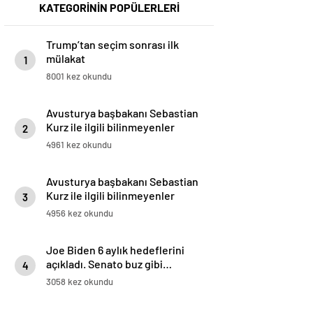
KATEGORİNİN POPÜLERLERİ
Trump’tan seçim sonrası ilk
mülakat
1
8001 kez okundu
Avusturya başbakanı Sebastian
Kurz ile ilgili bilinmeyenler
2
4961 kez okundu
Avusturya başbakanı Sebastian
Kurz ile ilgili bilinmeyenler
3
4956 kez okundu
Joe Biden 6 aylık hedeflerini
açıkladı. Senato buz gibi…
4
3058 kez okundu