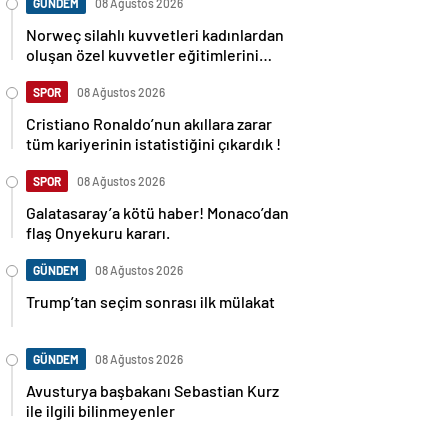
GÜNDEM
08 Ağustos 2026
Norweç silahlı kuvvetleri kadınlardan
oluşan özel kuvvetler eğitimlerini
başlattı.
SPOR
08 Ağustos 2026
Cristiano Ronaldo’nun akıllara zarar
tüm kariyerinin istatistiğini çıkardık !
SPOR
08 Ağustos 2026
Galatasaray’a kötü haber! Monaco’dan
flaş Onyekuru kararı.
GÜNDEM
08 Ağustos 2026
Trump’tan seçim sonrası ilk mülakat
GÜNDEM
08 Ağustos 2026
Avusturya başbakanı Sebastian Kurz
ile ilgili bilinmeyenler