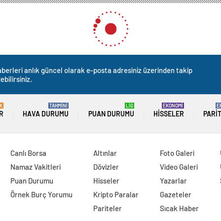
berleri anlık güncel olarak e-posta adresiniz üzerinden takip
ebilirsiniz.
K
TAHMİNİ
LİG
EKONOMİ
E
R
HAVA DURUMU
PUAN DURUMU
HISSELER
PARI
Canlı Borsa
Altınlar
Foto Galeri
Namaz Vakitleri
Dövizler
Video Galeri
Puan Durumu
Hisseler
Yazarlar
Örnek Burç Yorumu
Kripto Paralar
Gazeteler
Pariteler
Sıcak Haber