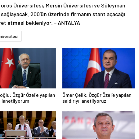
 Toros Üniversitesi, Mersin Üniversitesi ve Süleyman
m sağlayacak. 200’ün üzerinde firmanın stant açacağı
yaret etmesi bekleniyor. – ANTALYA
niversitesi
roğlu: Özgür Özel’e yapılan
Ömer Çelik: Özgür Özel’e yapılan
yı lanetliyorum
saldırıyı lanetliyoruz