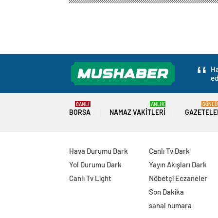
Ha
ed
CANLI
ANLIK
GÜNLÜ
BORSA
NAMAZ VAKITLERI
GAZETELE
Hava Durumu Dark
Canlı Tv Dark
Yol Durumu Dark
Yayın Akışları Dark
Canlı Tv Light
Nöbetçi Eczaneler
Son Dakika
sanal numara