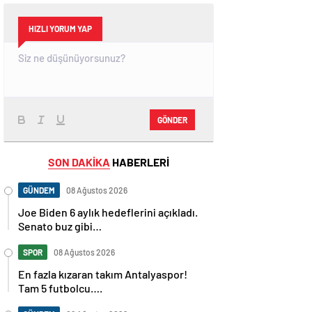
HIZLI YORUM YAP
GÖNDER
SON DAKİKA
HABERLERİ
GÜNDEM
08 Ağustos 2026
Joe Biden 6 aylık hedeflerini açıkladı.
Senato buz gibi…
SPOR
08 Ağustos 2026
En fazla kızaran takım Antalyaspor!
Tam 5 futbolcu….