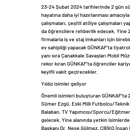
23-24 Şubat 2024 tarihlerinde 2 gün s
hayatına daha iyi hazırlanması amacıyla 
çalışmaları, çeşitli atölye çalışmaları y
da öğrencilere rehberlik edecek. Yine 2
firmalarla iş ve staj imkanları için bire
ev sahipliği yapacak GÜNKAF’ta tiyatrol
yanı sıra Çanakkale Savaşları Mobil Müzesi
rekor kıran GÜNKAF’ta öğrenciler kariye
keyifli vakit geçirecekler.
Yıldız isimler geliyor
Önemli isimleri buluşturan GÜNKAF’ta
Sümer Ezgü, Eski Milli Futbolcu/Teknik
Balaban, TV Yapımcısı/Sporcu/Eğitmen Se
gelecek. Yine alanında yetkin isimler
Başkanı Dr. Neşe Gülmez, CBİKO İnsan K