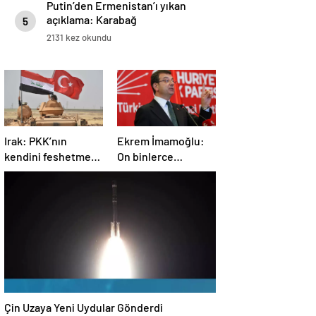
Putin’den Ermenistan’ı yıkan
açıklama: Karabağ
5
Azerbaycan’ın ayrılmaz bir
2131 kez okundu
parçasıdır!
Irak: PKK’nın
Ekrem İmamoğlu:
kendini feshetme
On binlerce
kararını
vatandaşımızın
memnuniyetle
hayatına mal olan
karşılıyoruz
dönemin
kapanmasına çok
sevindim
Çin Uzaya Yeni Uydular Gönderdi