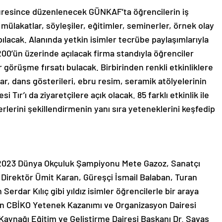
üresince düzenlenecek GÜNKAF’ta öğrencilerin iş
mülakatlar, söyleşiler, eğitimler, seminerler, örnek olay
apılacak. Alanında yetkin isimler tecrübe paylaşımlarıyla
00’ün üzerinde açılacak firma standıyla öğrenciler
bir görüşme fırsatı bulacak. Birbirinden renkli etkinliklere
ar, dans gösterileri, ebru resim, seramik atölyelerinin
 Tır’ı da ziyaretçilere açık olacak. 85 farklı etkinlik ile
rlerini şekillendirmenin yanı sıra yeteneklerini keşfedip
 2023 Dünya Okçuluk Şampiyonu Mete Gazoz, Sanatçı
 Direktör Ümit Karan, Güreşçi İsmail Balaban, Turan
rdar Kılıç gibi yıldız isimler öğrencilerle bir araya
den CBİKO Yetenek Kazanımı ve Organizasyon Dairesi
aynağı Eğitim ve Geliştirme Dairesi Başkanı Dr. Savaş