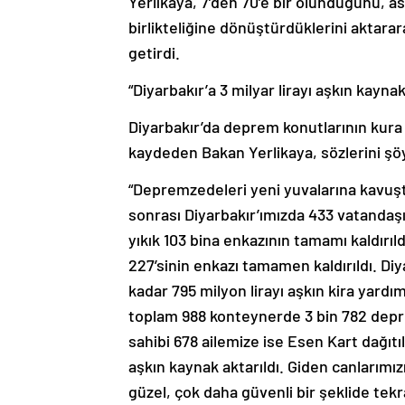
Yerlikaya, 7’den 70’e bir olunduğunu, as
birlikteliğine dönüştürdüklerini aktara
getirdi.
“Diyarbakır’a 3 milyar lirayı aşkın kaynak
Diyarbakır’da deprem konutlarının kura 
kaydeden Bakan Yerlikaya, sözlerini şö
“Depremzedeleri yeni yuvalarına kavuş
sonrası Diyarbakır’ımızda 433 vatandaşımı
yıkık 103 bina enkazının tamamı kaldırıld
227’sinin enkazı tamamen kaldırıldı. Di
kadar 795 milyon lirayı aşkın kira yardı
toplam 988 konteynerde 3 bin 782 dep
sahibi 678 ailemize ise Esen Kart dağıtı
aşkın kaynak aktarıldı. Giden canlarımı
güzel, çok daha güvenli bir şeklide tekr