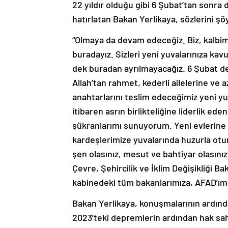
22 yıldır olduğu gibi 6 Şubat’tan sonra d
hatırlatan Bakan Yerlikaya, sözlerini ş
“Olmaya da devam edeceğiz. Biz, kalbimi
buradayız. Sizleri yeni yuvalarınıza k
dek buradan ayrılmayacağız. 6 Şubat d
Allah’tan rahmet, kederli ailelerine ve a
anahtarlarını teslim edeceğimiz yeni yu
itibaren asrın birlikteliğine liderlik 
şükranlarımı sunuyorum. Yeni evlerine 
kardeşlerimize yuvalarında huzurla otur
şen olasınız, mesut ve bahtiyar olasın
Çevre, Şehircilik ve İklim Değişikliği B
kabinedeki tüm bakanlarımıza, AFAD’ımı
Bakan Yerlikaya, konuşmalarının ardı
2023’teki depremlerin ardından hak sahi