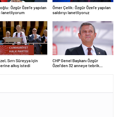
roğlu: Özgür Özel’e yapılan
Ömer Çelik: Özgür Özel’e yapılan
yı lanetliyorum
saldırıyı lanetliyoruz
zel, Sırrı Süreyya için
CHP Genel Başkanı Özgür
erine alkış istedi
Özel’den 32 anneye tebrik
telefonu