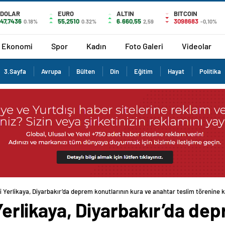
DOLAR
EURO
ALTIN
BITCOIN
47,7436
55,2510
6.660,55
3098683
0.18%
0.32%
2,59
-0,10%
Ekonomi
Spor
Kadın
Foto Galeri
Videolar
3.Sayfa
Avrupa
Bülten
Din
Eğitim
Hayat
Politika
Ali Yerlikaya, Diyarbakır’da deprem konutlarının kura ve anahtar teslim törenine k
 Yerlikaya, Diyarbakır’da de