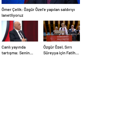
Ömer Çelik: Özgür Özel’e yapılan saldırıyı
lanetliyoruz
Canlı yayında
Özgür Özel, Sırrı
tartışma: Senin
Süreyya için Fatiha
yaşın Bahçeli’yi
yerine alkış istedi
eleştirmeye yetmez