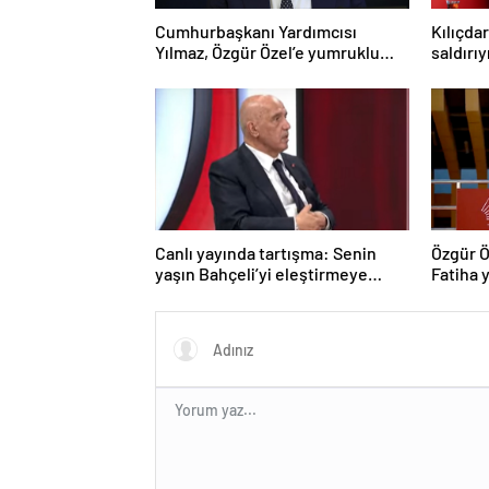
Cumhurbaşkanı Yardımcısı
Kılıçda
Yılmaz, Özgür Özel’e yumruklu
saldırı
saldırıyı kınadı
Canlı yayında tartışma: Senin
Özgür Ö
yaşın Bahçeli’yi eleştirmeye
Fatiha y
yetmez