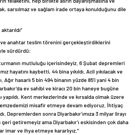
rın felaketini, hep birlikte asrın dayanışmasına ve
rak, sarsılmaz ve sağlam irade ortaya konulduğunu dile
 aktarıldı”
ve anahtar teslim törenini gerçekleştirdiklerini
yle sürdürdü:
turmanın mutluluğu içerisindeyiz. 6 Şubat depremleri
z hayatını kaybetti, 44 bina yıkıldı. Acil yıkılacak ve
ı. Ağır hasarlı 5 bin 494 binanın yüzde 85’i yani 4 bin
yarbakır’da ev sahibi ve kiracı 20 bin haneye bugüne
mı yapıldı. Kent merkezlerinde ve kırsalda olmak üzere
remzedemizi misafir etmeye devam ediyoruz. İhtiyaç
ldı. Depremlerden sonra Diyarbakır’ımıza 3 milyar lirayı
zı geri getiremeyiz ama Diyarbakır’ı eskisinden çok daha
ar imar ve ihya etmeye kararlıyız.”