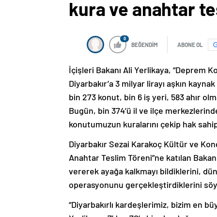
kura ve anahtar te
0
BEĞENDİM
ABONE OL
İçişleri Bakanı Ali Yerlikaya, “Deprem K
Diyarbakır’a 3 milyar lirayı aşkın kaynak
bin 273 konut, bin 6 iş yeri, 583 ahır o
Bugün, bin 374’ü il ve ilçe merkezlerin
konutumuzun kuralarını çekip hak sahip
Diyarbakır Sezai Karakoç Kültür ve Ko
Anahtar Teslim Töreni”ne katılan Bakan 
vererek ayağa kalkmayı bildiklerini, d
operasyonunu gerçekleştirdiklerini söy
“Diyarbakırlı kardeşlerimiz, bizim en b