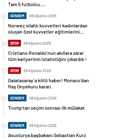
Tam 5 futbolcu….
GÜNDEM
08 Ağustos 2026
Norweç silahlı kuvvetleri kadınlardan
oluşan özel kuvvetler eğitimlerini
başlattı.
SPOR
08 Ağustos 2026
Cristiano Ronaldo’nun akıllara zarar
tüm kariyerinin istatistiğini çıkardık !
SPOR
08 Ağustos 2026
Galatasaray’a kötü haber! Monaco’dan
flaş Onyekuru kararı.
GÜNDEM
08 Ağustos 2026
Trump’tan seçim sonrası ilk mülakat
GÜNDEM
08 Ağustos 2026
Avusturya başbakanı Sebastian Kurz