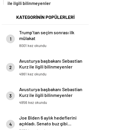
ile ilgili bilinmeyenler
KATEGORİNİN POPÜLERLERİ
Trump’tan seçim sonrası ilk
mülakat
1
8001 kez okundu
Avusturya başbakanı Sebastian
Kurz ile ilgili bilinmeyenler
2
4961 kez okundu
Avusturya başbakanı Sebastian
Kurz ile ilgili bilinmeyenler
3
4956 kez okundu
Joe Biden 6 aylık hedeflerini
açıkladı. Senato buz gibi…
4