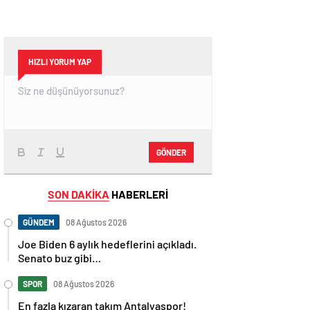
HIZLI YORUM YAP
GÖNDER
SON DAKİKA
HABERLERİ
GÜNDEM
08 Ağustos 2026
Joe Biden 6 aylık hedeflerini açıkladı.
Senato buz gibi…
SPOR
08 Ağustos 2026
En fazla kızaran takım Antalyaspor!