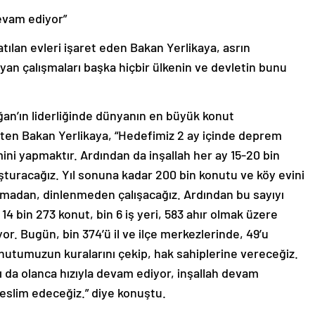
devam ediyor”
atılan evleri işaret eden Bakan Yerlikaya, asrın
an çalışmaları başka hiçbir ülkenin ve devletin bunu
n’ın liderliğinde dünyanın en büyük konut
lirten Bakan Yerlikaya, “Hedefimiz 2 ay içinde deprem
ini yapmaktır. Ardından da inşallah her ay 15-20 bin
uşturacağız. Yıl sonuna kadar 200 bin konutu ve köy evini
rmadan, dinlenmeden çalışacağız. Ardından bu sayıyı
4 bin 273 konut, bin 6 iş yeri, 583 ahır olmak üzere
r. Bugün, bin 374’ü il ve ilçe merkezlerinde, 49’u
nutumuzun kuralarını çekip, hak sahiplerine vereceğiz.
 da olanca hızıyla devam ediyor, inşallah devam
 teslim edeceğiz.” diye konuştu.