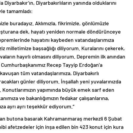
a Diyarbakır’ın, Diyarbakırlıların yanında olduklarını
öyle tamamladı:
zle buradayız. Aklımızla, fikrimizle, gönlümüzle
avuşturana dek, hayatı yeniden normale döndürünceye
epremlerinde hayatını kaybeden vatandaşlarımıza
ziz milletimize başsağlığı diliyorum. Kuralarını çekerek,
vaların hayırlı olmasını diliyorum. Depremin ilk anından
eden Cumhurbaşkanımız Recep Tayyip Erdoğan’a
kavuşan tüm vatandaşlarımıza, Diyarbakırlı
acakları günler diliyorum. İnşallah yeni yuvalarınızda
ız. Konutlarımızın yapımında büyük emek sarf eden
akanımıza ve bakanlığımızın fedakar çalışanlarına,
za ayrı ayrı teşekkür ediyorum.”
ndan butona basarak Kahramanmaraş merkezli 6 Şubat
bi afetzedeler için inşa edilen bin 423 konut için kura