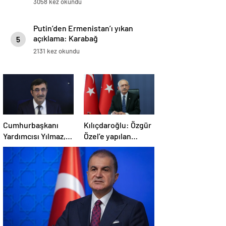
3058 kez okundu
Putin’den Ermenistan’ı yıkan
açıklama: Karabağ
5
Azerbaycan’ın ayrılmaz bir
2131 kez okundu
parçasıdır!
Cumhurbaşkanı
Kılıçdaroğlu: Özgür
Yardımcısı Yılmaz,
Özel’e yapılan
Özgür Özel’e
saldırıyı
yumruklu saldırıyı
lanetliyorum
kınadı