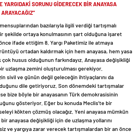
E YARGIDAKİ SORUNU GİDERECEK BİR ANAYASA
I ARAYACAĞIZ”
ensuplarından bazılarıyla ilgili verdiği tartışmalı
bir şekilde ortaya konulmasının şart olduğuna işaret
 önce ifade ettiğim 8. Yargı Paketimiz ile atmaya
görüntüyü ortadan kaldırmak için hem anayasa, hem yasa
 çok husus olduğunun farkındayız. Anayasa değişikliği
bir uzlaşma zemini oluşturulması gerekiyor.
in sivil ve günün değil geleceğin ihtiyaçlarını da
olduğunu dile getiriyoruz. Son dönemdeki tartışmalar
se bize böyle bir anayasanın Türk demokrasisinin
duğunu gösteriyor. Eğer bu konuda Meclis’te bir
seleyi kökten çözmüş olacağız. Yeni anayasa mümkün
ir anayasa değişikliği için de uzlaşma yollarını
iz ve yargıya zarar verecek tartışmalardan bir an önce