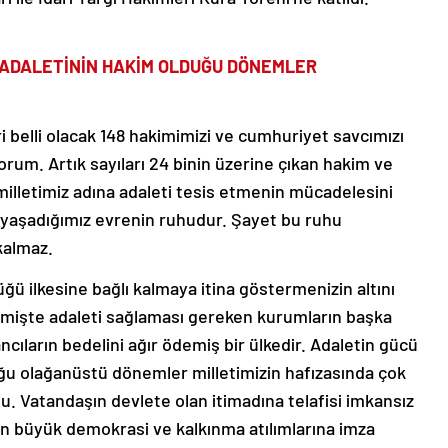
 ADALETİNİN HAKİM OLDUĞU DÖNEMLER
 belli olacak 148 hakimimizi ve cumhuriyet savcımızı
yorum. Artık sayıları 24 binin üzerine çıkan hakim ve
 milletimiz adına adaleti tesis etmenin mücadelesini
 yaşadığımız evrenin ruhudur. Şayet bu ruhu
kalmaz.
ğü ilkesine bağlı kalmaya itina göstermenizin altını
eçmişte adaleti sağlaması gereken kurumların başka
ncıların bedelini ağır ödemiş bir ülkedir. Adaletin gücü
ğu olağanüstü dönemler milletimizin hafızasında çok
du. Vatandaşın devlete olan itimadına telafisi imkansız
en büyük demokrasi ve kalkınma atılımlarına imza