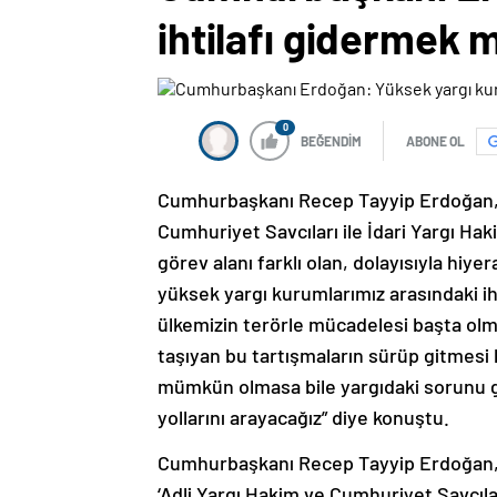
ihtilafı gidermek 
0
BEĞENDİM
ABONE OL
Cumhurbaşkanı Recep Tayyip Erdoğan, C
Cumhuriyet Savcıları ile İdari Yargı Ha
görev alanı farklı olan, dolayısıyla hiy
yüksek yargı kurumlarımız arasındaki ih
ülkemizin terörle mücadelesi başta olm
taşıyan bu tartışmaların sürüp gitmesi 
mümkün olmasa bile yargıdaki sorunu gi
yollarını arayacağız” diye konuştu.
Cumhurbaşkanı Recep Tayyip Erdoğan, 
‘Adli Yargı Hakim ve Cumhuriyet Savcıları