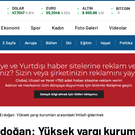
DOLAR
EURO
ALTIN
BITCOIN
47,7047
55,2046
6.655,66
%
0.15%
0.32%
2,51
Ekonomi
Spor
Kadın
Foto Galeri
Videolar
3.Sayfa
Avrupa
Bülten
Din
Eğitim
Hayat
Politika
rdoğan: Yüksek yargı kurumları arasındaki ihtilafı gidermek
oğan: Yüksek yargı kuruml