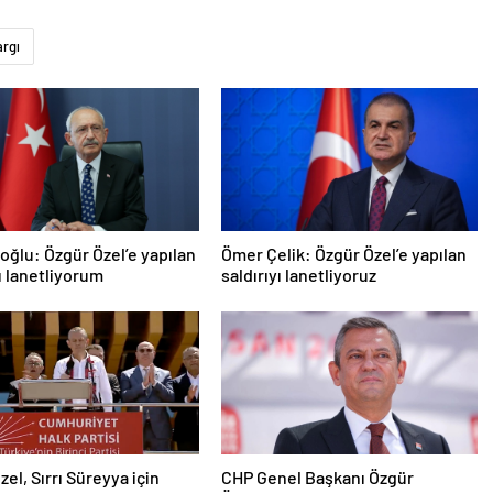
argı
roğlu: Özgür Özel’e yapılan
Ömer Çelik: Özgür Özel’e yapılan
yı lanetliyorum
saldırıyı lanetliyoruz
zel, Sırrı Süreyya için
CHP Genel Başkanı Özgür