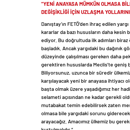
“YENİ ANAYASA MÜMKÜN OLMASA BİL
DEĞİŞİKLİĞİ İÇİN UZLAŞMA YOLLARIN
Danıştay’ın FETÖ’den ihraç edilen yargı m
kararlar da bazı hususların daha kesin 
ediyor. Bu doğrultuda ilk adımları biraz
başladık. Ancak yargıdaki bu dağınık 
düzeyinde çalışılması gereken daha pek
gerektiren hususlarda Meclis’te geniş 
Biliyorsunuz, uzunca bir süredir ülkemiz
karşılayacak yeni bir anayasa ihtiyacı 
başta olmak üzere yaşadığımız her hadi
selameti açısından ne kadar gerekli ol
mutabakat temin edebilirsek zaten me
olmasa bile yargıdaki sorunu giderecek b
arayacağız. Amacımız ülkemiz bu gereks
kurtulmalıdır.”