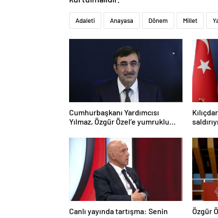
Adaleti
Anayasa
Dönem
Millet
Y
Cumhurbaşkanı Yardımcısı
Kılıçda
Yılmaz, Özgür Özel’e yumruklu
saldırı
saldırıyı kınadı
Canlı yayında tartışma: Senin
Özgür Ö