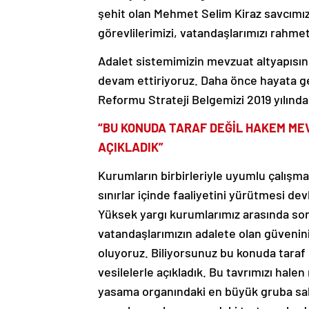
şehit olan Mehmet Selim Kiraz savcımı
görevlilerimizi, vatandaşlarımızı rahme
Adalet sistemimizin mevzuat altyapısını 
devam ettiriyoruz. Daha önce hayata geç
Reformu Strateji Belgemizi 2019 yılınd
“BU KONUDA TARAF DEĞİL HAKEM ME
AÇIKLADIK”
Kurumların birbirleriyle uyumlu çalışma
sınırlar içinde faaliyetini yürütmesi de
Yüksek yargı kurumlarımız arasında so
vatandaşlarımızın adalete olan güvenini
oluyoruz. Biliyorsunuz bu konuda tara
vesilelerle açıkladık. Bu tavrımızı hal
yasama organındaki en büyük gruba sahi