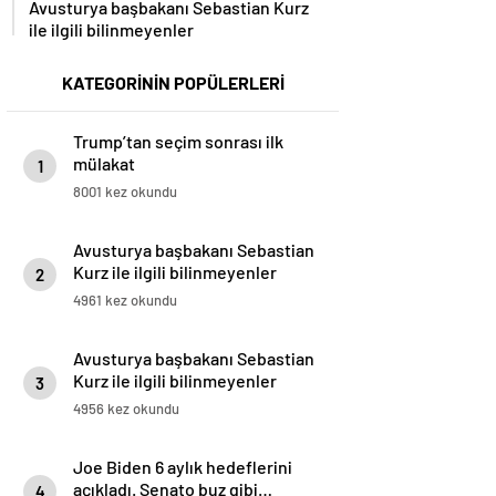
Avusturya başbakanı Sebastian Kurz
ile ilgili bilinmeyenler
KATEGORİNİN POPÜLERLERİ
Trump’tan seçim sonrası ilk
mülakat
1
8001 kez okundu
Avusturya başbakanı Sebastian
Kurz ile ilgili bilinmeyenler
2
4961 kez okundu
Avusturya başbakanı Sebastian
Kurz ile ilgili bilinmeyenler
3
4956 kez okundu
Joe Biden 6 aylık hedeflerini
açıkladı. Senato buz gibi…
4