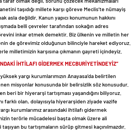
da taraf olmak değil, sorunu çözecek mekanizmaları
netini taşıdığı millete karşı göreve Meclis’te nümayiş
 asla değildir. Kanun yapıcı konumunun hakkını
ışmada belli çevreler tarafından sokağın adres
evini inkar etmek demektir. Biz ülkenin ve milletin her
menin de görevimiz olduğunun bilinciyle hareket ediyoruz.
e milletimizin karşısına çıkmanın gayreti içindeyiz.
NDAKİ İHTİLAFI GİDERMEK MECBURİYETİNDEYİZ”
 yüksek yargı kurumlarımızın Anayasa’da belirtilen
lenen misyonlar konusunda bir belirsizlik söz konusudur.
 beri bir hiyerarşi tartışması yaşandığını biliyoruz.
 farklı olan, dolayısıyla hiyerarşiden ziyade vazife
argı kurumlarımız arasındaki ihtilafı gidermek
mizin terörle mücadelesi başta olmak üzere ali
 taşıyan bu tartışmaların sürüp gitmesi kaçınılmazdır.