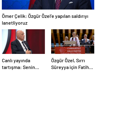
Ömer Çelik: Özgür Özel’e yapılan saldırıyı
lanetliyoruz
Canlı yayında
Özgür Özel, Sırrı
tartışma: Senin
Süreyya için Fatiha
yaşın Bahçeli’yi
yerine alkış istedi
eleştirmeye yetmez