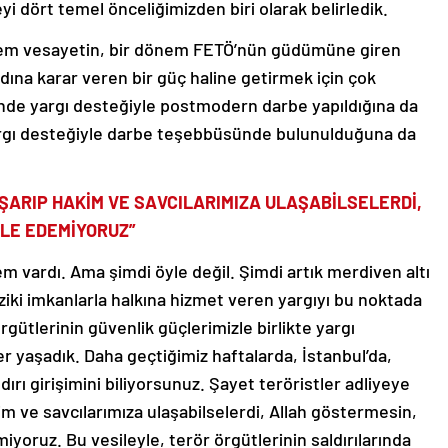
i dört temel önceliğimizden biri olarak belirledik.
önem vesayetin, bir dönem FETÖ’nün güdümüne giren
adına karar veren bir güç haline getirmek için çok
nde yargı desteğiyle postmodern darbe yapıldığına da
yargı desteğiyle darbe teşebbüsünde bulunulduğuna da
ŞARIP HAKİM VE SAVCILARIMIZA ULAŞABİLSELERDİ,
İLE EDEMİYORUZ”
em vardı. Ama şimdi öyle değil. Şimdi artık merdiven altı
iziki imkanlarla halkına hizmet veren yargıyı bu noktada
rgütlerinin güvenlik güçlerimizle birlikte yargı
 yaşadık. Daha geçtiğimiz haftalarda, İstanbul’da,
ırı girişimini biliyorsunuz. Şayet teröristler adliyeye
m ve savcılarımıza ulaşabilselerdi, Allah göstermesin,
yoruz. Bu vesileyle, terör örgütlerinin saldırılarında