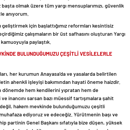
z başta olmak üzere tüm yargı mensuplarımızı, güvenlik
tle anıyorum.
geliştirmek için başlattığımız reformları kesintisiz
irdiğimiz çalışmaların bir üst safhasını oluşturan Yargı
a kamuoyuyla paylaştık.
VKİNDE BULUNDUĞUMUZU ÇEŞİTLİ VESİLELERLE
ları, her kurumun Anayasa’da ve yasalarda belirtilen
vletin ahenkli işleyişi bakımından hayati öneme haizdir.
n dönemde hem kendilerini yıpratan hem de
 ve inancını sarsan bazı müessif tartışmalara şahit
f değil, hakem mevkinde bulunduğumuzu çeşitli
en muhafaza ediyoruz ve edeceğiz. Yürütmenin başı ve
p partinin Genel Başkanı sıfatıyla bize düşen, yüksek