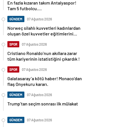
En fazla kızaran takım Antalyaspor!
Tam 5 futbolcu….
GÜNDEM
07 Ağustos 2026
Norweç silahlı kuvvetleri kadınlardan
oluşan özel kuvvetler eğitimlerini
başlattı.
SPOR
07 Ağustos 2026
Cristiano Ronaldo’nun akıllara zarar
tüm kariyerinin istatistiğini çıkardık !
SPOR
07 Ağustos 2026
Galatasaray’a kötü haber! Monaco’dan
flaş Onyekuru kararı.
GÜNDEM
07 Ağustos 2026
Trump’tan seçim sonrası ilk mülakat
GÜNDEM
07 Ağustos 2026