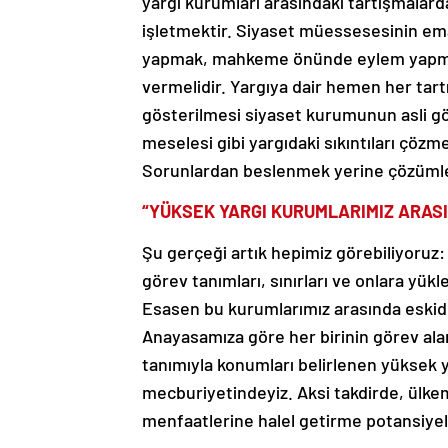
yargı kurumları arasındaki tartışmalar
işletmektir. Siyaset müessesesinin ema
yapmak, mahkeme önünde eylem yapmak
vermelidir. Yargıya dair hemen her tart
gösterilmesi siyaset kurumunun asli gör
meselesi gibi yargıdaki sıkıntıları çöz
Sorunlardan beslenmek yerine çözümlerl
“YÜKSEK YARGI KURUMLARIMIZ ARASI
Şu gerçeği artık hepimiz görebiliyoruz:
görev tanımları, sınırları ve onlara yük
Esasen bu kurumlarımız arasında eskiden
Anayasamıza göre her birinin görev alanı
tanımıyla konumları belirlenen yüksek y
mecburiyetindeyiz. Aksi takdirde, ülke
menfaatlerine halel getirme potansiyeli