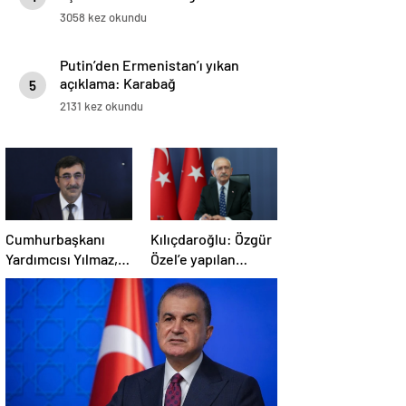
3058 kez okundu
Putin’den Ermenistan’ı yıkan
açıklama: Karabağ
5
Azerbaycan’ın ayrılmaz bir
2131 kez okundu
parçasıdır!
Cumhurbaşkanı
Kılıçdaroğlu: Özgür
Yardımcısı Yılmaz,
Özel’e yapılan
Özgür Özel’e
saldırıyı
yumruklu saldırıyı
lanetliyorum
kınadı