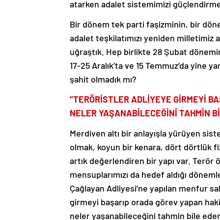
atarken adalet sistemimizi güçlendirmey
Bir dönem tek parti faşizminin, bir d
adalet teşkilatımızı yeniden milletimiz 
uğraştık. Hep birlikte 28 Şubat dönemi
17-25 Aralık’ta ve 15 Temmuz’da yine 
şahit olmadık mı?
“TERÖRİSTLER ADLİYEYE GİRMEYİ BA
NELER YAŞANABİLECEĞİNİ TAHMİN B
Merdiven altı bir anlayışla yürüyen sist
olmak, koyun bir kenara, dört dörtlük f
artık değerlendiren bir yapı var. Terör ö
mensuplarımızı da hedef aldığı dönemler
Çağlayan Adliyesi’ne yapılan menfur sald
girmeyi başarıp orada görev yapan haki
neler yaşanabileceğini tahmin bile edemi