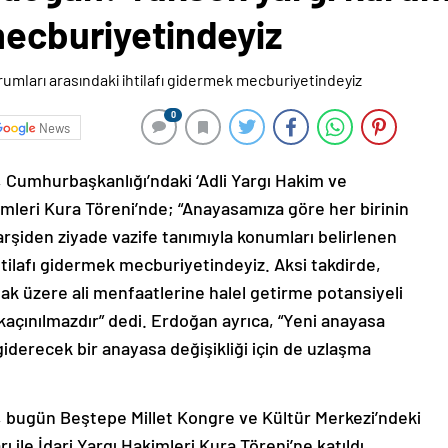
mecburiyetindeyiz
0
News
umhurbaşkanlığı’ndaki ‘Adli Yargı Hakim ve
kimleri Kura Töreni’nde; “Anayasamıza göre her birinin
erarşiden ziyade vazife tanımıyla konumları belirlenen
tilafı gidermek mecburiyetindeyiz. Aksi takdirde,
ak üzere ali menfaatlerine halel getirme potansiyeli
kaçınılmazdır” dedi. Erdoğan ayrıca, “Yeni anayasa
derecek bir anayasa değişikliği için de uzlaşma
bugün Beştepe Millet Kongre ve Kültür Merkezi’ndeki
 ile İdari Yargı Hakimleri Kura Töreni’ne katıldı.