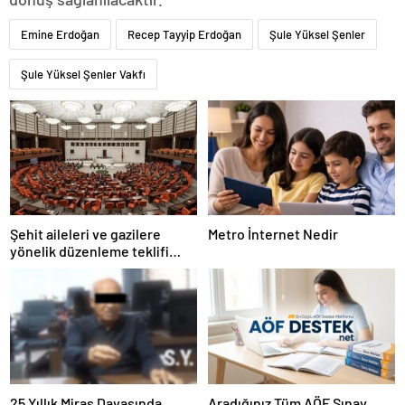
Emine Erdoğan
Recep Tayyip Erdoğan
Şule Yüksel Şenler
Şule Yüksel Şenler Vakfı
Şehit aileleri ve gazilere
Metro İnternet Nedir
yönelik düzenleme teklifi
Meclis’te kabul edildi
25 Yıllık Miras Davasında
Aradığınız Tüm AÖF Sınav