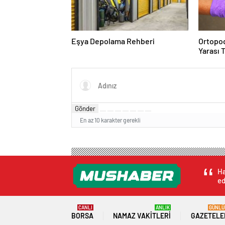
Eşya Depolama Rehberi
Ortopod
Yarası 
Gönder
En az 10 karakter gerekli
Ha
ed
CANLI
ANLIK
GÜNLÜ
BORSA
NAMAZ VAKITLERI
GAZETELE