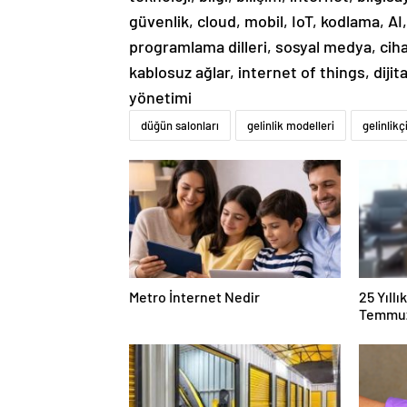
güvenlik, cloud, mobil, IoT, kodlama, AI
programlama dilleri, sosyal medya, cihaz
kablosuz ağlar, internet of things, dij
yönetimi
düğün salonları
gelinlik modelleri
gelinlikç
Metro İnternet Nedir
25 Yıll
Temmuz
Duruşma