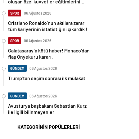
oluşan özel kuvvetler eğitimlerini
başlattı.
SPOR
06 Ağustos 2026
Cristiano Ronaldo’nun akıllara zarar
tüm kariyerinin istatistiğini çıkardık !
SPOR
06 Ağustos 2026
Galatasaray’a kötü haber! Monaco’dan
flaş Onyekuru kararı.
GÜNDEM
06 Ağustos 2026
Trump’tan seçim sonrası ilk mülakat
GÜNDEM
06 Ağustos 2026
Avusturya başbakanı Sebastian Kurz
ile ilgili bilinmeyenler
KATEGORİNİN POPÜLERLERİ