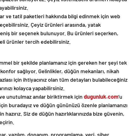
yabilirsiniz.
lar ve tatil paketleri hakkında bilgi edinmek için web
 seçebilirsiniz. Çeyiz ürünleri arasında, yatak
eniş bir seçenek bulunuyor. Bu ürünleri seçerken,
i ürünler tercih edebilirsiniz.
el bir şekilde planlamanız için gereken her şeyi tek
 konfor sağlıyor. Gelinlikler, düğün mekanları, nikah
azlası için ihtiyacınız olan tüm detayları bulabileceğiniz
rınızı kolayca yapabilirsiniz.
e unutulmaz anılar biriktirmek için
dugunluk.com
’u
k için buradayız ve düğün gününüzü özenle planlamanızı
 hazırız. Siz de düğün hazırlıklarınızda bize güvenin,
çirin.
isayar, yazılım, donanım, programlama, veri, siber