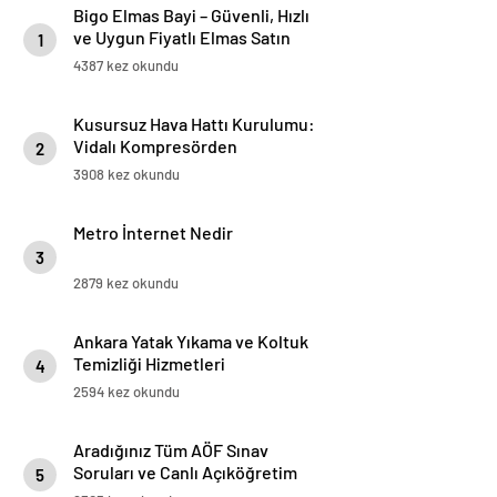
Bigo Elmas Bayi – Güvenli, Hızlı
ve Uygun Fiyatlı Elmas Satın
1
Almanın Yeni Adresi
4387 kez okundu
Kusursuz Hava Hattı Kurulumu:
Vidalı Kompresörden
2
Tabancaya Tam Performans
3908 kez okundu
Metro İnternet Nedir
3
2879 kez okundu
Ankara Yatak Yıkama ve Koltuk
Temizliği Hizmetleri
4
2594 kez okundu
Aradığınız Tüm AÖF Sınav
Soruları ve Canlı Açıköğretim
5
Forumu Burada