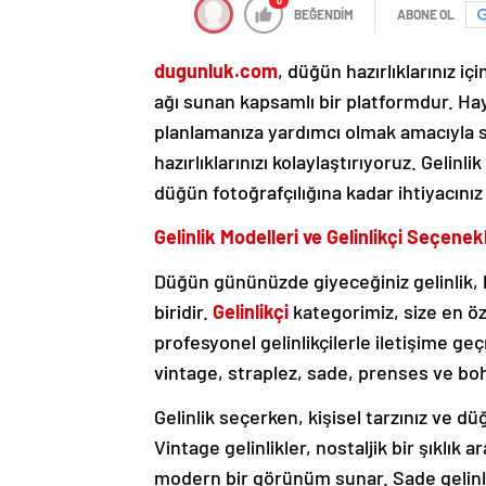
0
BEĞENDİM
ABONE OL
dugunluk.com
, düğün hazırlıklarınız i
ağı sunan kapsamlı bir platformdur. H
planlamanıza yardımcı olmak amacıyla 
hazırlıklarınızı kolaylaştırıyoruz. Geli
düğün fotoğrafçılığına kadar ihtiyacınız 
Gelinlik Modelleri ve Gelinlikçi Seçenek
Düğün gününüzde giyeceğiniz gelinlik,
biridir.
Gelinlikçi
kategorimiz, size en öze
profesyonel gelinlikçilerle iletişime geç
vintage, straplez, sade, prenses ve bohe
Gelinlik seçerken, kişisel tarzınız ve 
Vintage gelinlikler, nostaljik bir şıklık a
modern bir görünüm sunar. Sade gelinli