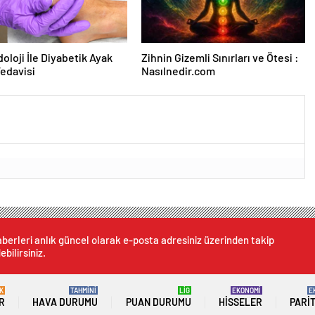
oloji İle Diyabetik Ayak
Zihnin Gizemli Sınırları ve Ötesi :
Tedavisi
Nasılnedir.com
berleri anlık güncel olarak e-posta adresiniz üzerinden takip
ebilirsiniz.
K
TAHMİNİ
LİG
EKONOMİ
E
R
HAVA DURUMU
PUAN DURUMU
HISSELER
PARI