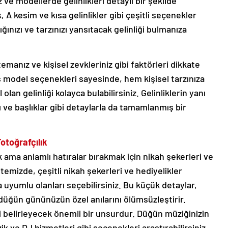
 ve modellerde gelinlikleri detaylı bir şekilde
, A kesim ve kısa gelinlikler gibi çeşitli seçenekler
nızı ve tarzınızı yansıtacak gelinliği bulmanıza
emanız ve kişisel zevkleriniz gibi faktörleri dikkate
 model seçenekleri sayesinde, hem kişisel tarzınıza
an gelinliği kolayca bulabilirsiniz. Gelinliklerin yanı
rı ve başlıklar gibi detaylarla da tamamlanmış bir
Fotoğrafçılık
ama anlamlı hatıralar bırakmak için nikah şekerleri ve
temizde, çeşitli nikah şekerleri ve hediyelikler
 uyumlu olanları seçebilirsiniz. Bu küçük detaylar,
 düğün gününüzün özel anılarını ölümsüzleştirir.
i belirleyecek önemli bir unsurdur. Düğün müziğinizin
ve DJ hizmetleri gibi seçenekleri araştırabilirsiniz.