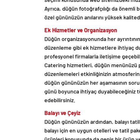
Ayrıca, düğün fotoğrafçılığı da önemli b
özel gününüzün anılarını yüksek kalited
Ek Hizmetler ve Organizasyon
Düğün organizasyonunda her ayrıntının k
düzenleme gibi ek hizmetlere ihtiyaç du
profesyonel firmalarla iletişime geçebili
Catering hizmetleri, düğün menünüzü pl
düzenlemeleri etkinliğinizin atmosferini
düğün gününüzün her aşamasının sorunsu
günü boyunca ihtiyaç duyabileceğiniz 
edebilirsiniz.
Balayı ve Çeyiz
Düğün gününüzün ardından, balayı tatili
balayı için en uygun otelleri ve tatil pake
ürünleri konusunda da geniş bir ürün ye