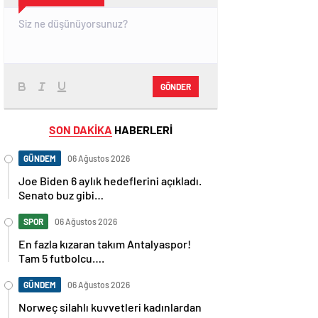
GÖNDER
SON DAKİKA
HABERLERİ
GÜNDEM
06 Ağustos 2026
Joe Biden 6 aylık hedeflerini açıkladı.
Senato buz gibi…
SPOR
06 Ağustos 2026
En fazla kızaran takım Antalyaspor!
Tam 5 futbolcu….
GÜNDEM
06 Ağustos 2026
Norweç silahlı kuvvetleri kadınlardan