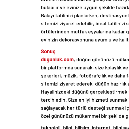
bulabilir ve evinize uygun şekilde hazırla
Balayı tatilinizi planlarken, destinasyon
sitemizi ziyaret edebilir, ideal tatilinizi
örtülerinden mutfak eşyalarına kadar g
evinizin dekorasyonuna uyumlu ve kalitel
Sonuç
dugunluk.com
, düğün gününüzü mükemm
bir platformda sunarak, size kolaylık ve
şekerleri, müzik, fotoğrafçılık ve daha f
sitemizi ziyaret ederek, düğün hazırlıkla
Hayalinizdeki düğünü gerçekleştirmek v
tercih edin. Size en iyi hizmeti sunma
sağlayacak her türlü desteği sunmak için
özel gününüzü mükemmel bir şekilde ge
teknoloji, bilgi, bilişim, internet, bilg