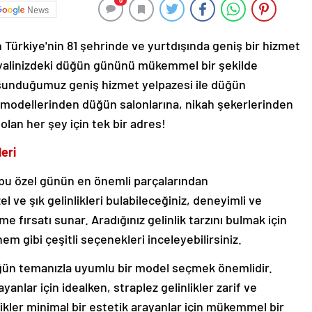
0
News
çin Türkiye'nin 81 şehrinde ve yurtdışında geniş bir hizmet
ayalinizdeki düğün gününü mükemmel bir şekilde
sunduğumuz geniş hizmet yelpazesi ile düğün
nlik modellerinden düğün salonlarına, nikah şekerlerinden
olan her şey için tek bir adres!
leri
 bu özel günün en önemli parçalarından
l ve şık gelinlikleri bulabileceğiniz, deneyimli ve
me fırsatı sunar. Aradığınız gelinlik tarzını bulmak için
m gibi çeşitli seçenekleri inceleyebilirsiniz.
düğün temanızla uyumlu bir model seçmek önemlidir.
rayanlar için idealken, straplez gelinlikler zarif ve
kler minimal bir estetik arayanlar için mükemmel bir