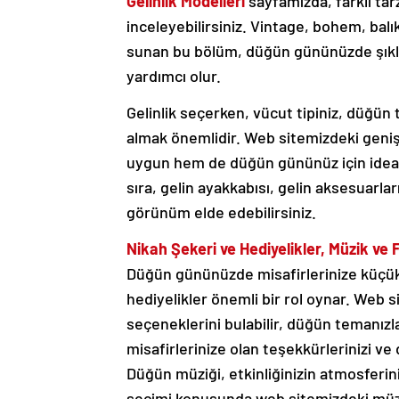
Gelinlik Modelleri
sayfamızda, farklı tarz
inceleyebilirsiniz. Vintage, bohem, balık
sunan bu bölüm, düğün gününüzde şıklığı
yardımcı olur.
Gelinlik seçerken, vücut tipiniz, düğün t
almak önemlidir. Web sitemizdeki geniş
uygun hem de düğün gününüz için ideal ol
sıra, gelin ayakkabısı, gelin aksesuarla
görünüm elde edebilirsiniz.
Nikah Şekeri ve Hediyelikler, Müzik ve 
Düğün gününüzde misafirlerinize küçük 
hediyelikler önemli bir rol oynar. Web si
seçeneklerini bulabilir, düğün temanızla
misafirlerinize olan teşekkürlerinizi ve
Düğün müziği, etkinliğinizin atmosferin
seçimi konusunda web sitemizdeki müzik 