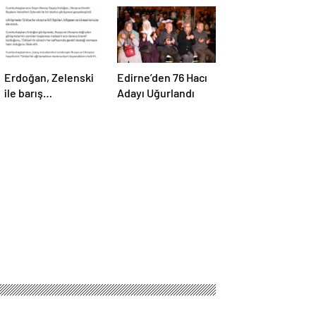
Erdoğan, Zelenski
Edirne’den 76 Hacı
ile barış
Adayı Uğurlandı
müzakereleri
hakkında görüştü