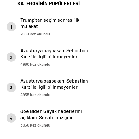
KATEGORİNİN POPÜLERLERİ
Trump’tan seçim sonrası ilk
mülakat
1
7999 kez okundu
Avusturya başbakanı Sebastian
Kurz ile ilgili bilinmeyenler
2
4960 kez okundu
Avusturya başbakanı Sebastian
Kurz ile ilgili bilinmeyenler
3
4955 kez okundu
Joe Biden 6 aylık hedeflerini
açıkladı. Senato buz gibi…
4
3056 kez okundu