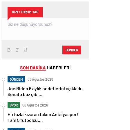
HIZLI YORUM YAP
GÖNDER
SON DAKİKA
HABERLERİ
GÜNDEM
06 Ağustos 2026
Joe Biden 6 aylık hedeflerini açıkladı.
Senato buz gibi…
SPOR
06 Ağustos 2026
En fazla kızaran takım Antalyaspor!
Tam 5 futbolcu….