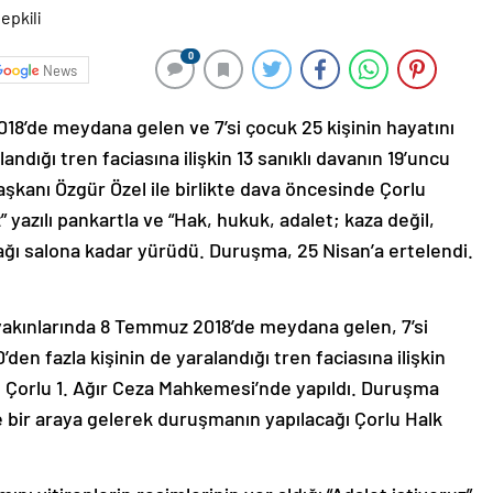
0
News
18’de meydana gelen ve 7’si çocuk 25 kişinin hayatını
landığı tren faciasına ilişkin 13 sanıklı davanın 19’uncu
aşkanı Özgür Özel ile birlikte dava öncesinde Çorlu
 yazılı pankartla ve “Hak, hukuk, adalet; kaza değil,
ağı salona kadar yürüdü. Duruşma, 25 Nisan’a ertelendi.
ü yakınlarında 8 Temmuz 2018’de meydana gelen, 7’si
’den fazla kişinin de yaralandığı tren faciasına ilişkin
 Çorlu 1. Ağır Ceza Mahkemesi’nde yapıldı. Duruşma
e bir araya gelerek duruşmanın yapılacağı Çorlu Halk