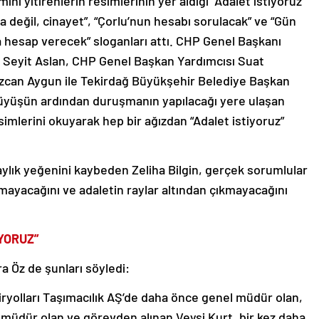
ını yitirenlerin resimlerinin yer aldığı “Adalet istiyoruz”
za değil, cinayet”, “Çorlu’nun hesabı sorulacak” ve “Gün
a hesap verecek” sloganları attı. CHP Genel Başkanı
ı Seyit Aslan, CHP Genel Başkan Yardımcısı Suat
 Özcan Aygun ile Tekirdağ Büyükşehir Belediye Başkan
rüyüşün ardından duruşmanın yapılacağı yere ulaşan
isimlerini okuyarak hep bir ağızdan “Adalet istiyoruz”
6 aylık yeğenini kaybeden Zeliha Bilgin, gerçek sorumlular
mayacağını ve adaletin raylar altından çıkmayacağını
YORUZ”
ra Öz de şunları söyledi:
iryolları Taşımacılık AŞ’de daha önce genel müdür olan,
 müdür olan ve görevden alınan Veysi Kurt, bir kez daha