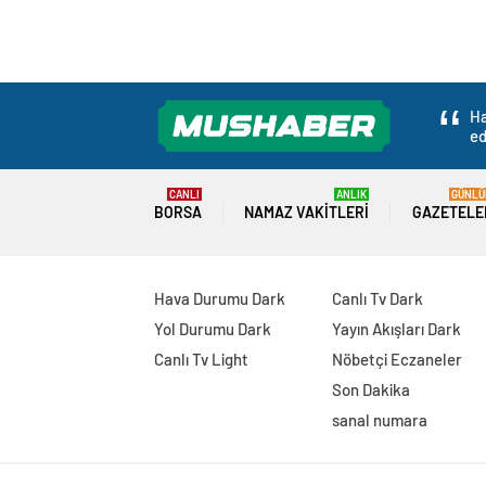
Ha
ed
CANLI
ANLIK
GÜNLÜ
BORSA
NAMAZ VAKITLERI
GAZETELE
Hava Durumu Dark
Canlı Tv Dark
Yol Durumu Dark
Yayın Akışları Dark
Canlı Tv Light
Nöbetçi Eczaneler
Son Dakika
sanal numara