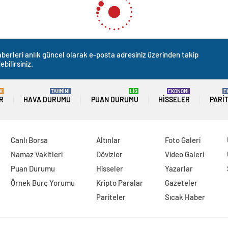
berleri anlık güncel olarak e-posta adresiniz üzerinden takip
ebilirsiniz.
K
TAHMİNİ
LİG
EKONOMİ
E
R
HAVA DURUMU
PUAN DURUMU
HISSELER
PARI
Canlı Borsa
Altınlar
Foto Galeri
Namaz Vakitleri
Dövizler
Video Galeri
Puan Durumu
Hisseler
Yazarlar
Örnek Burç Yorumu
Kripto Paralar
Gazeteler
Pariteler
Sıcak Haber