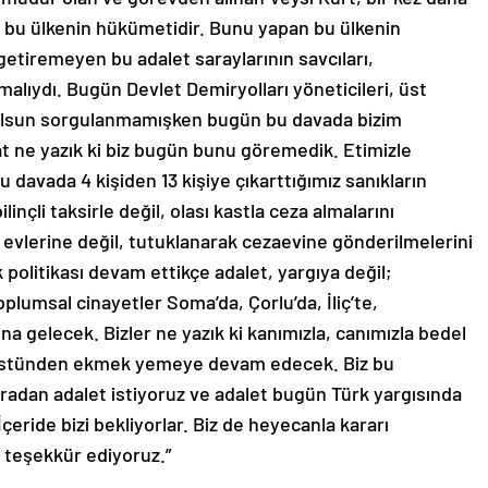
 bu ülkenin hükümetidir. Bunu yapan bu ülkenin
etiremeyen bu adalet saraylarının savcıları,
malıydı. Bugün Devlet Demiryolları yöneticileri, üst
z olsun sorgulanmamışken bugün bu davada bizim
at ne yazık ki biz bugün bunu göremedik. Etimizle
u davada 4 kişiden 13 kişiye çıkarttığımız sanıkların
linçli taksirle değil, olası kastla ceza almalarını
 evlerine değil, tutuklanarak cezaevine gönderilmelerini
 politikası devam ettikçe adalet, yargıya değil;
plumsal cinayetler Soma’da, Çorlu’da, İliç’te,
 gelecek. Bizler ne yazık ki kanımızla, canımızla bedel
n üstünden ekmek yemeye devam edecek. Biz bu
uradan adalet istiyoruz ve adalet bugün Türk yargısında
çeride bizi bekliyorlar. Biz de heyecanla kararı
 teşekkür ediyoruz.”