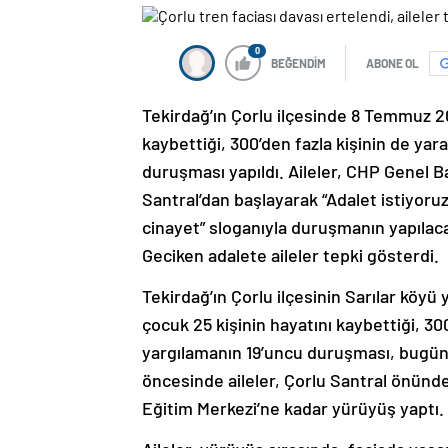
0
BEĞENDİM
ABONE OL
Tekirdağ’ın Çorlu ilçesinde 8 Temmuz 20
kaybettiği, 300’den fazla kişinin de yara
duruşması yapıldı. Aileler, CHP Genel B
Santral’dan başlayarak “Adalet istiyoruz”
cinayet” sloganıyla duruşmanın yapılac
Geciken adalete aileler tepki gösterdi.
Tekirdağ’ın Çorlu ilçesinin Sarılar köy
çocuk 25 kişinin hayatını kaybettiği, 300
yargılamanın 19’uncu duruşması, bugün
öncesinde aileler, Çorlu Santral önünd
Eğitim Merkezi’ne kadar yürüyüş yaptı.