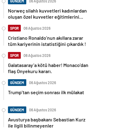
GÜNDEM
06 Ağustos 2026
Norweç silahlı kuvvetleri kadınlardan
oluşan özel kuvvetler eğitimlerini
başlattı.
SPOR
06 Ağustos 2026
Cristiano Ronaldo’nun akıllara zarar
tüm kariyerinin istatistiğini çıkardık !
SPOR
06 Ağustos 2026
Galatasaray’a kötü haber! Monaco’dan
flaş Onyekuru kararı.
GÜNDEM
06 Ağustos 2026
Trump’tan seçim sonrası ilk mülakat
GÜNDEM
06 Ağustos 2026
Avusturya başbakanı Sebastian Kurz
ile ilgili bilinmeyenler