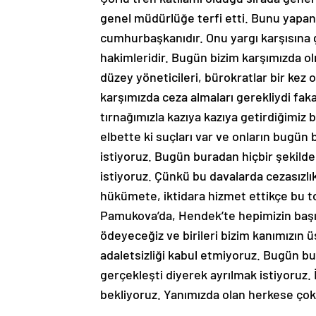
genel müdürlüğe terfi etti. Bunu yapan
cumhurbaşkanıdır. Onu yargı karşısına g
hakimleridir. Bugün bizim karşımızda ol
düzey yöneticileri, bürokratlar bir ke
karşımızda ceza almaları gerekliydi fak
tırnağımızla kazıya kazıya getirdiğimiz b
elbette ki suçları var ve onların bugün bi
istiyoruz. Bugün buradan hiçbir şekilde
istiyoruz. Çünkü bu davalarda cezasızlık
hükümete, iktidara hizmet ettikçe bu to
Pamukova’da, Hendek’te hepimizin başına
ödeyeceğiz ve birileri bizim kanımızı
adaletsizliği kabul etmiyoruz. Bugün b
gerçekleşti diyerek ayrılmak istiyoruz. İ
bekliyoruz. Yanımızda olan herkese çok