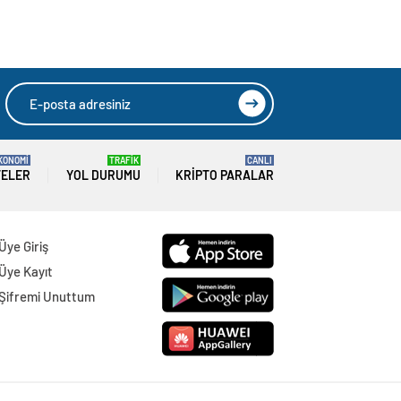
KONOMİ
TRAFİK
CANLI
TELER
YOL DURUMU
KRIPTO PARALAR
Üye Giriş
Üye Kayıt
Şifremi Unuttum