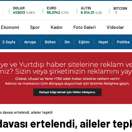
DOLAR
EURO
ALTIN
BITCOIN
47,6013
55,0742
6.514,31
%
0.06%
0.11%
0,28
Ekonomi
Spor
Kadın
Foto Galeri
Videolar
3.Sayfa
Avrupa
Bülten
Din
Eğitim
Hayat
Politika
ı davası ertelendi, aileler tepkili
avası ertelendi, aileler tepk