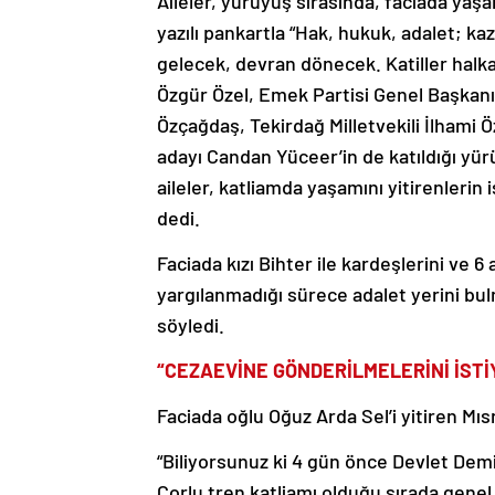
Aileler, yürüyüş sırasında, faciada yaşam
yazılı pankartla “Hak, hukuk, adalet; ka
gelecek, devran dönecek. Katiller halk
Özgür Özel, Emek Partisi Genel Başkan
Özçağdaş, Tekirdağ Milletvekili İlhami
adayı Candan Yüceer’in de katıldığı yü
aileler, katliamda yaşamını yitirenlerin 
dedi.
Faciada kızı Bihter ile kardeşlerini ve 
yargılanmadığı sürece adalet yerini bul
söyledi.
“CEZAEVİNE GÖNDERİLMELERİNİ İSTİ
Faciada oğlu Oğuz Arda Sel’i yitiren Mıs
“Biliyorsunuz ki 4 gün önce Devlet Dem
Çorlu tren katliamı olduğu sırada genel