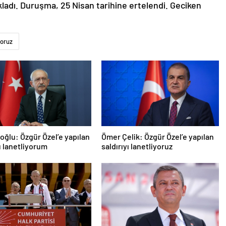
ladı. Duruşma, 25 Nisan tarihine ertelendi. Geciken
yoruz
roğlu: Özgür Özel’e yapılan
Ömer Çelik: Özgür Özel’e yapılan
yı lanetliyorum
saldırıyı lanetliyoruz