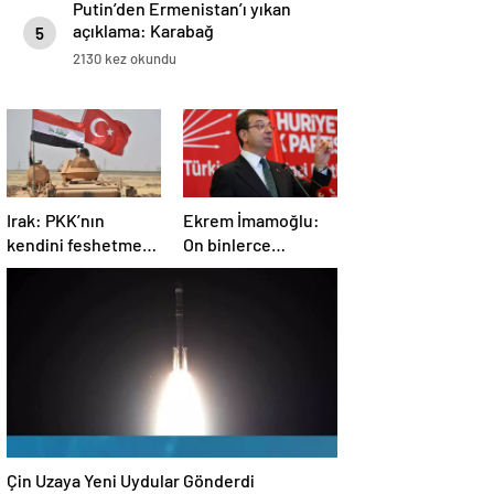
Putin’den Ermenistan’ı yıkan
açıklama: Karabağ
5
Azerbaycan’ın ayrılmaz bir
2130 kez okundu
parçasıdır!
Irak: PKK’nın
Ekrem İmamoğlu:
kendini feshetme
On binlerce
kararını
vatandaşımızın
memnuniyetle
hayatına mal olan
karşılıyoruz
dönemin
kapanmasına çok
sevindim
Çin Uzaya Yeni Uydular Gönderdi