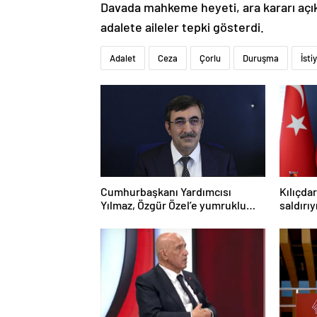
Davada mahkeme heyeti, ara kararı açık
adalete aileler tepki gösterdi.
Adalet
Ceza
Çorlu
Duruşma
İsti
Cumhurbaşkanı Yardımcısı
Kılıçda
Yılmaz, Özgür Özel’e yumruklu
saldırı
saldırıyı kınadı