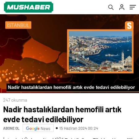
247 okunma
Nadir hastalıklardan hemofili artık
evde tedavi edilebiliyor
15 Haziran 2024 00:24
ABONE OL
News