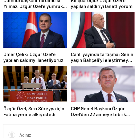
Cumhurbaşkanı Yardımcısı
Kılıçdaroğlu: Özgür Özel’e
Yılmaz, Özgür Özel’e yumruklu
yapılan saldırıyı lanetliyorum
saldırıyı kınadı
Ömer Çelik: Özgür Özel’e
Canlı yayında tartışma: Senin
yapılan saldırıyı lanetliyoruz
yaşın Bahçeli’yi eleştirmeye
yetmez
Özgür Özel, Sırrı Süreyya için
CHP Genel Başkanı Özgür
Fatiha yerine alkış istedi
Özel’den 32 anneye tebrik
telefonu