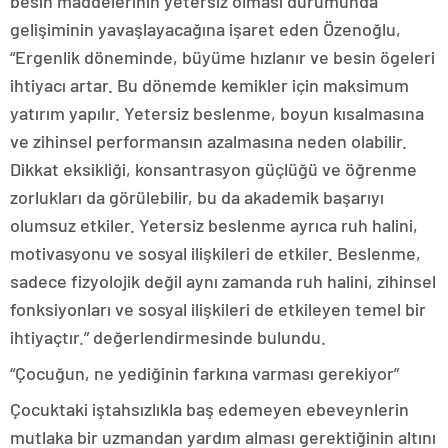
besin maddelerinin yetersiz olması durumunda
gelişiminin yavaşlayacağına işaret eden Özenoğlu,
“Ergenlik döneminde, büyüme hızlanır ve besin ögeleri
ihtiyacı artar. Bu dönemde kemikler için maksimum
yatırım yapılır. Yetersiz beslenme, boyun kısalmasına
ve zihinsel performansın azalmasına neden olabilir.
Dikkat eksikliği, konsantrasyon güçlüğü ve öğrenme
zorlukları da görülebilir, bu da akademik başarıyı
olumsuz etkiler. Yetersiz beslenme ayrıca ruh halini,
motivasyonu ve sosyal ilişkileri de etkiler. Beslenme,
sadece fizyolojik değil aynı zamanda ruh halini, zihinsel
fonksiyonları ve sosyal ilişkileri de etkileyen temel bir
ihtiyaçtır.” değerlendirmesinde bulundu.
“Çocuğun, ne yediğinin farkına varması gerekiyor”
Çocuktaki iştahsızlıkla baş edemeyen ebeveynlerin
mutlaka bir uzmandan yardım alması gerektiğinin altını