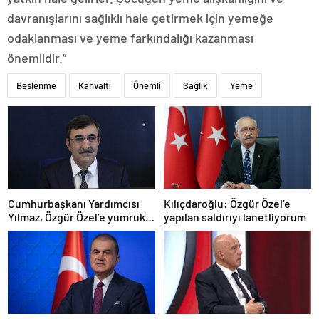
davranışlarını sağlıklı hale getirmek için yemeğe
odaklanması ve yeme farkındalığı kazanması
önemlidir.”
Beslenme
Kahvaltı
Önemli
Sağlık
Yeme
Cumhurbaşkanı Yardımcısı
Kılıçdaroğlu: Özgür Özel’e
Yılmaz, Özgür Özel’e yumruklu
yapılan saldırıyı lanetliyorum
saldırıyı kınadı