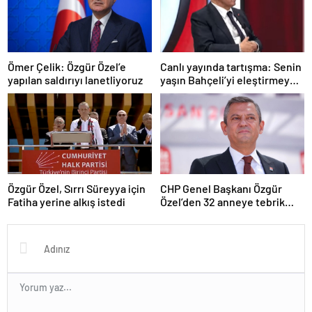
Ömer Çelik: Özgür Özel’e
Canlı yayında tartışma: Senin
yapılan saldırıyı lanetliyoruz
yaşın Bahçeli’yi eleştirmeye
yetmez
Özgür Özel, Sırrı Süreyya için
CHP Genel Başkanı Özgür
Fatiha yerine alkış istedi
Özel’den 32 anneye tebrik
telefonu