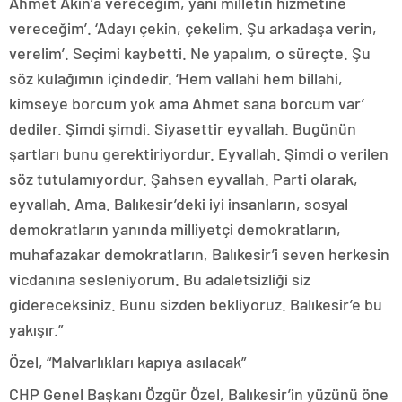
Ahmet Akın’a vereceğim, yani milletin hizmetine
vereceğim’. ‘Adayı çekin, çekelim. Şu arkadaşa verin,
verelim’. Seçimi kaybetti. Ne yapalım, o süreçte. Şu
söz kulağımın içindedir. ‘Hem vallahi hem billahi,
kimseye borcum yok ama Ahmet sana borcum var’
dediler. Şimdi şimdi. Siyasettir eyvallah. Bugünün
şartları bunu gerektiriyordur. Eyvallah. Şimdi o verilen
söz tutulamıyordur. Şahsen eyvallah. Parti olarak,
eyvallah. Ama. Balıkesir’deki iyi insanların, sosyal
demokratların yanında milliyetçi demokratların,
muhafazakar demokratların, Balıkesir’i seven herkesin
vicdanına sesleniyorum. Bu adaletsizliği siz
gidereceksiniz. Bunu sizden bekliyoruz. Balıkesir’e bu
yakışır.”
Özel, “Malvarlıkları kapıya asılacak”
CHP Genel Başkanı Özgür Özel, Balıkesir’in yüzünü öne