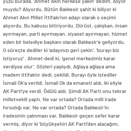
yüzü burada. ‘Ahmet Akın herkese yakın’ dedim. Alıyor
muydu? Alıyordu. Bütün Balıkesir şahit ki biliyor ki
Ahmet Akın Millet İttifakı’nın adayı olarak o seçimi
alıyordu. Bu kabusu bitiriyordu. Dürüst, çalışkan, insan
ayırmayan, parti ayırmayan, siyaset ayırmayan, hizmet
eden bir belediye başkanı olarak Balıkesir’e geliyordu.
O süreçte dediler ki ‘adayınızı geri çekin’, ‘burayı biz
istiyoruz’ . Ahmet dedi ki, ‘genel merkezimiz karar
verdiyse olur’. Gözleri yaşlıydı. Ağlaya ağlaya ama
madem ittifaktır dedi, çekildi. Burayı öyle istediler
İsmail Ok’a verildi. İsmail Ok da emaneti aldı, iki eliyle
AK Parti’ye verdi. Ödülü aldı. Şimdi AK Parti onu tekrar
milletvekili yaptı. Ne var ortada? Ortada milli irade
hırsızlığı var. Ne var ortada? Ortada Balıkesir’in
iradesinin çalınması var. Balıkesir geçen sefer karar
vermiş, diyor ki ‘büyükşehiri AK Parti’den alacağım,