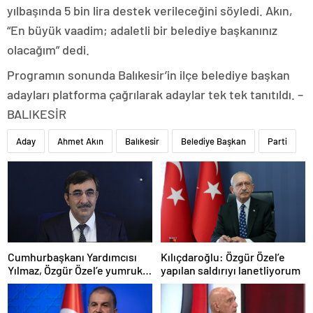
yılbaşında 5 bin lira destek verileceğini söyledi. Akın,
“En büyük vaadim; adaletli bir belediye başkanınız
olacağım” dedi.
Programın sonunda Balıkesir’in ilçe belediye başkan
adayları platforma çağrılarak adaylar tek tek tanıtıldı. –
BALIKESİR
Aday
Ahmet Akın
Balıkesir
Belediye Başkan
Parti
Cumhurbaşkanı Yardımcısı
Kılıçdaroğlu: Özgür Özel’e
Yılmaz, Özgür Özel’e yumruklu
yapılan saldırıyı lanetliyorum
saldırıyı kınadı