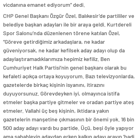
vicdanına emanet ediyorum” dedi.
CHP Genel Başkanı Özgür Özel, Balıkesir’de partililer ve
belediye başkan adayları ile bir araya geldi. Kurtdereli
Spor Salonu’nda düzenlenen törene katılan Özel,
“Göreve getirdiğimiz arkadaşlara, ne kadar
güveniyorsak, ne kadar kefilsek aday adayı olup da
adaylaştıramadıklarımıza hepimiz kefiliz. Ben
Cumhuriyet Halk Partisi’nin genel başkanı olarak bu
kefaleti açıkça ortaya koyuyorum. Bazı televizyonlarda,
gazetelerde birkaç kişinin isyanını, itirazını
duyuyorsunuz. Görevdeyken iyi, olmayınca istifa
etmeler başka partiye gitmeler ve oradan partiye ateş
etmeler. Vallahi üç beş kişinin, iktidara yakın
gazetelerin manşetine çıkmasının bir önemi yok. 16 bin
500 aday adayı vardı bu partide. Üçü, beşi öyle yapıyor
ama sabahleyin adaydan erken kalkıp adayı arayıp ‘hadi