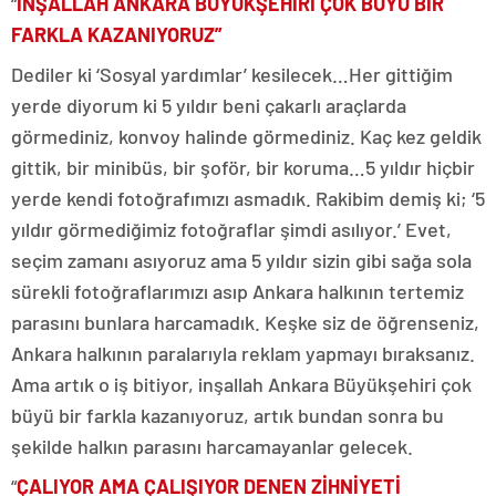
“
İNŞALLAH ANKARA BÜYÜKŞEHİRİ ÇOK BÜYÜ BİR
FARKLA KAZANIYORUZ”
Dediler ki ‘Sosyal yardımlar’ kesilecek…Her gittiğim
yerde diyorum ki 5 yıldır beni çakarlı araçlarda
görmediniz, konvoy halinde görmediniz. Kaç kez geldik
gittik, bir minibüs, bir şoför, bir koruma…5 yıldır hiçbir
yerde kendi fotoğrafımızı asmadık. Rakibim demiş ki; ‘5
yıldır görmediğimiz fotoğraflar şimdi asılıyor.’ Evet,
seçim zamanı asıyoruz ama 5 yıldır sizin gibi sağa sola
sürekli fotoğraflarımızı asıp Ankara halkının tertemiz
parasını bunlara harcamadık. Keşke siz de öğrenseniz,
Ankara halkının paralarıyla reklam yapmayı bıraksanız.
Ama artık o iş bitiyor, inşallah Ankara Büyükşehiri çok
büyü bir farkla kazanıyoruz, artık bundan sonra bu
şekilde halkın parasını harcamayanlar gelecek.
“
ÇALIYOR AMA ÇALIŞIYOR DENEN ZİHNİYETİ