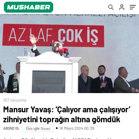
Yaya Odaklı Yeni Nesil Ulaşım Projesi’ni
inceledi
197 okunma
Mansur Yavaş: ‘Çalıyor ama çalışıyor’
zihniyetini toprağın altına gömdük
16 Mayıs 2024 00:39
ABONE OL
News