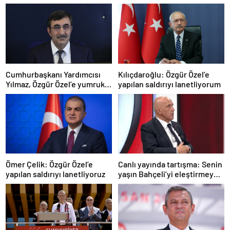
Cumhurbaşkanı Yardımcısı
Kılıçdaroğlu: Özgür Özel’e
Yılmaz, Özgür Özel’e yumruklu
yapılan saldırıyı lanetliyorum
saldırıyı kınadı
Ömer Çelik: Özgür Özel’e
Canlı yayında tartışma: Senin
yapılan saldırıyı lanetliyoruz
yaşın Bahçeli’yi eleştirmeye
yetmez