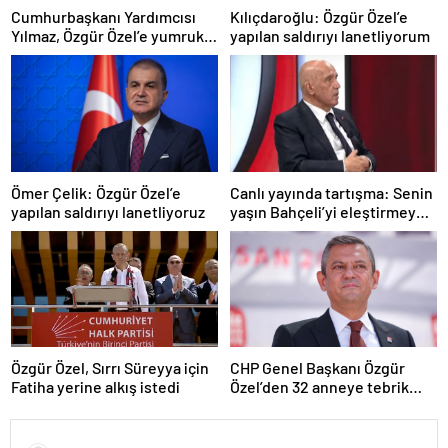
Cumhurbaşkanı Yardımcısı
Kılıçdaroğlu: Özgür Özel’e
Yılmaz, Özgür Özel’e yumruklu
yapılan saldırıyı lanetliyorum
saldırıyı kınadı
Ömer Çelik: Özgür Özel’e
Canlı yayında tartışma: Senin
yapılan saldırıyı lanetliyoruz
yaşın Bahçeli’yi eleştirmeye
yetmez
Özgür Özel, Sırrı Süreyya için
CHP Genel Başkanı Özgür
Fatiha yerine alkış istedi
Özel’den 32 anneye tebrik
telefonu