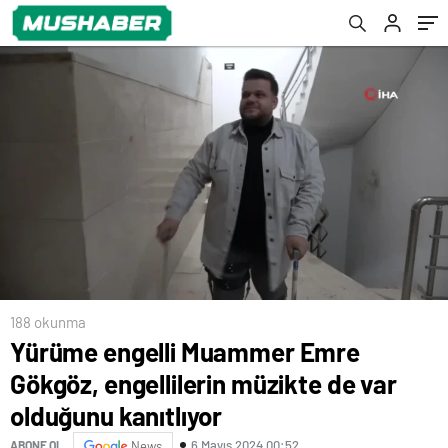
kanıtlıyor
Ediyor
188 okunma
Yürüme engelli Muammer Emre
Gökgöz, engellilerin müzikte de var
olduğunu kanıtlıyor
6 Mayıs 2024 00:52
ABONE OL
News