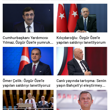
Cumhurbaşkanı Yardımcısı
Kılıçdaroğlu: Özgür Özel’e
Yılmaz, Özgür Özel’e yumruklu
yapılan saldırıyı lanetliyorum
saldırıyı kınadı
Ömer Çelik: Özgür Özel’e
Canlı yayında tartışma: Senin
yapılan saldırıyı lanetliyoruz
yaşın Bahçeli’yi eleştirmeye
yetmez