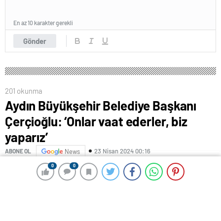
En az 10 karakter gerekli
Gönder
201 okunma
Aydın Büyükşehir Belediye Başkanı
Çerçioğlu: ‘Onlar vaat ederler, biz
yaparız’
23 Nisan 2024 00:16
ABONE OL
News
0
0
0
0
Seçim çalışmaları kapsamında çalışmalarına devam
eden Aydın Büyükşehir Belediye Başkanı Özlem
Çerçioğlu, Efeler’de uzun yıllardır yıkılmış halde
bulunan yerleri işaret ederek “Aydın’da taş üzerine taş