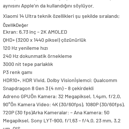
aynısını Apple’ın da kullandığını söylüyor.
Xiaomi 14 Ultra teknik özellikleri şu şekilde sıralandı;
ÖzellikDeğer
Ekran: 6,73 inç – 2K AMOLED
QHD+ (3200 x 1440 piksel) çözünürlük
120 Hz yenileme hızı
240 Hz dokunmatik örnekleme
3000 nit tepe parlaklık
P3 renk gamı
HDR10+, HDR Vivid, Dolby Visionİşlemci: Qualcomm
Snapdragon 8 Gen 3 (4 nm) – 8 çekirdekli
Adreno GPUÖn Kamera: 32 Megapiksel, 1,4µm, f/2,0,
90°Ön Kamera Video: 4K (30/60fps), 1080P (30/60fps),
720P (30 fps)Arka Kameralar: – Ana Kamera: 50
Megapiksel, Sony LYT-900, f/1.63 – f/4.0, 23 mm, 3,2
µm, OIS