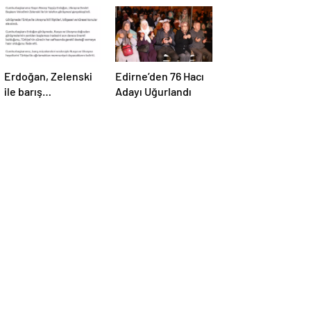
Erdoğan, Zelenski
Edirne’den 76 Hacı
ile barış
Adayı Uğurlandı
müzakereleri
hakkında görüştü