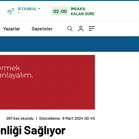
İMSAK'A
İSTANBUL
02:00
KALAN SÜRE
°
Yazarlar
Gazeteler
267 kez okundu
|
Güncelleme: 9 Mart 2024 00:45
liği Sağlıyor