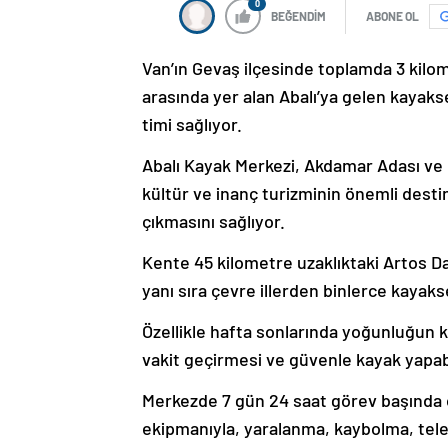
0
BEĞENDİM
ABONE OL
Van’ın Gevaş ilçesinde toplamda 3 kilom
arasında yer alan Abalı’ya gelen kayak
timi sağlıyor.
Abalı Kayak Merkezi, Akdamar Adası ve Ki
kültür ve inanç turizminin önemli desti
çıkmasını sağlıyor.
Kente 45 kilometre uzaklıktaki Artos Da
yanı sıra çevre illerden binlerce kayakse
Özellikle hafta sonlarında yoğunluğun 
vakit geçirmesi ve güvenle kayak yapabi
Merkezde 7 gün 24 saat görev başında ol
ekipmanıyla, yaralanma, kaybolma, tele