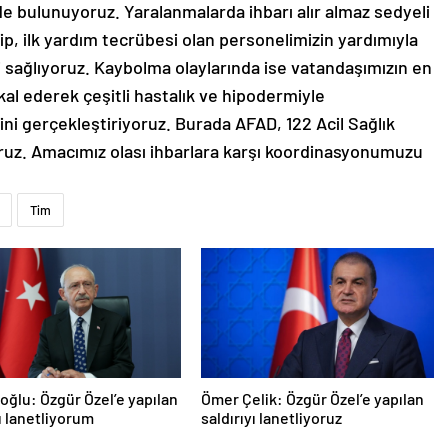
e bulunuyoruz. Yaralanmalarda ihbarı alır almaz sedyeli
dip, ilk yardım tecrübesi olan personelimizin yardımıyla
ni sağlıyoruz. Kaybolma olaylarında ise vatandaşımızın en
kal ederek çeşitli hastalık ve hipodermiyle
ni gerçekleştiriyoruz. Burada AFAD, 122 Acil Sağlık
oruz. Amacımız olası ihbarlara karşı koordinasyonumuzu
Tim
roğlu: Özgür Özel’e yapılan
Ömer Çelik: Özgür Özel’e yapılan
yı lanetliyorum
saldırıyı lanetliyoruz