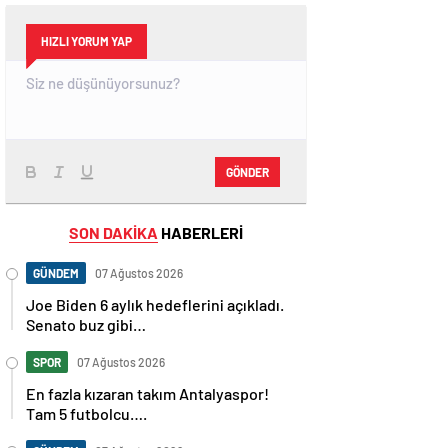
HIZLI YORUM YAP
GÖNDER
SON DAKİKA
HABERLERİ
GÜNDEM
07 Ağustos 2026
Joe Biden 6 aylık hedeflerini açıkladı.
Senato buz gibi…
SPOR
07 Ağustos 2026
En fazla kızaran takım Antalyaspor!
Tam 5 futbolcu….