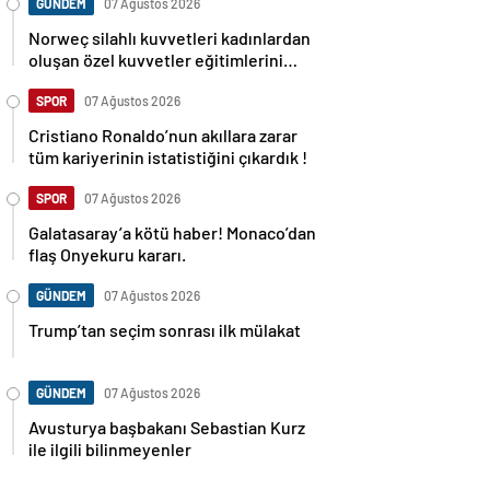
GÜNDEM
07 Ağustos 2026
Norweç silahlı kuvvetleri kadınlardan
oluşan özel kuvvetler eğitimlerini
başlattı.
SPOR
07 Ağustos 2026
Cristiano Ronaldo’nun akıllara zarar
tüm kariyerinin istatistiğini çıkardık !
SPOR
07 Ağustos 2026
Galatasaray’a kötü haber! Monaco’dan
flaş Onyekuru kararı.
GÜNDEM
07 Ağustos 2026
Trump’tan seçim sonrası ilk mülakat
GÜNDEM
07 Ağustos 2026
Avusturya başbakanı Sebastian Kurz
ile ilgili bilinmeyenler