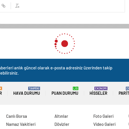
berleri anlık güncel olarak e-posta adresiniz üzerinden takip
ebilirsiniz.
K
TAHMİNİ
LİG
EKONOMİ
E
R
HAVA DURUMU
PUAN DURUMU
HISSELER
PARI
Canlı Borsa
Altınlar
Foto Galeri
Namaz Vakitleri
Dövizler
Video Galeri