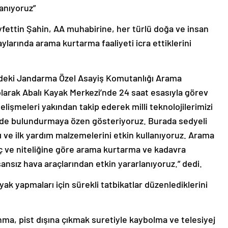
lanıyoruz”
ttin Şahin, AA muhabirine, her türlü doğa ve insan
aylarında arama kurtarma faaliyeti icra ettiklerini
eki Jandarma Özel Asayiş Komutanlığı Arama
olarak Abalı Kayak Merkezi’nde 24 saat esasıyla görev
gelişmeleri yakından takip ederek milli teknolojilerimizi
nde bulundurmaya özen gösteriyoruz. Burada sedyeli
nı ve ilk yardım malzemelerini etkin kullanıyoruz. Arama
aç ve niteliğine göre arama kurtarma ve kadavra
ansız hava araçlarından etkin yararlanıyoruz.” dedi.
ak yapmaları için sürekli tatbikatlar düzenlediklerini
a, pist dışına çıkmak suretiyle kaybolma ve telesiyej