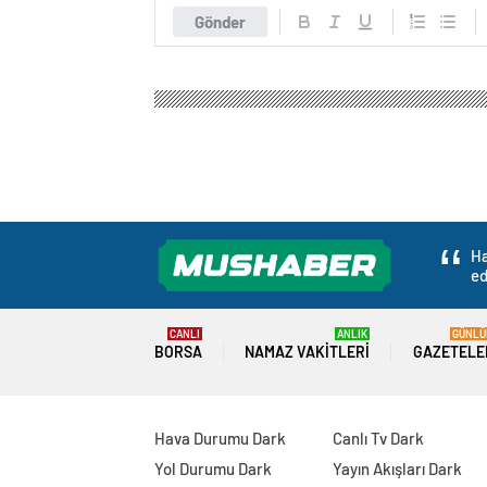
Gönder
Ha
ed
CANLI
ANLIK
GÜNLÜ
BORSA
NAMAZ VAKITLERI
GAZETELE
Hava Durumu Dark
Canlı Tv Dark
Yol Durumu Dark
Yayın Akışları Dark