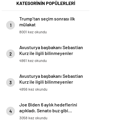
KATEGORİNİN POPÜLERLERİ
Trump’tan seçim sonrası ilk
mülakat
1
8001 kez okundu
Avusturya başbakanı Sebastian
Kurz ile ilgili bilinmeyenler
2
4961 kez okundu
Avusturya başbakanı Sebastian
Kurz ile ilgili bilinmeyenler
3
4956 kez okundu
Joe Biden 6 aylık hedeflerini
açıkladı. Senato buz gibi…
4
3058 kez okundu