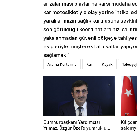
arızalanması olaylarına karşı müdahaled
kar motosikletiyle olay yerine intikal e
yaralılarımızın sağlık kuruluşuna sevki
son görüldüğü koordinatlara hızlıca inti
yakalanmadan güvenli bölgeye tahliyesi
ekipleriyle müşterek tatbikatlar yapıy
sağlamak.”
Arama Kurtarma
Kar
Kayak
Telesiyej
Cumhurbaşkanı Yardımcısı
Kılıçda
Yılmaz, Özgür Özel’e yumruklu
saldırı
saldırıyı kınadı