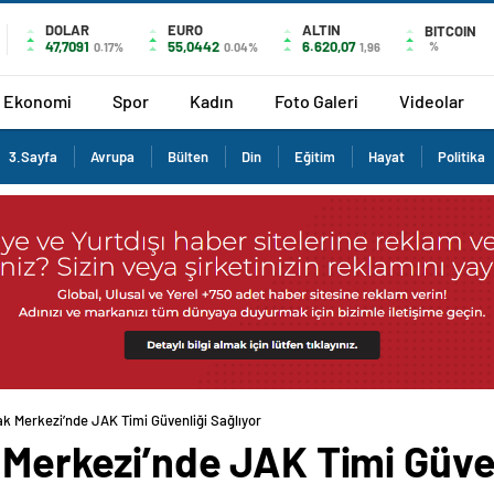
DOLAR
EURO
ALTIN
BITCOIN
47,7091
55,0442
6.620,07
%
0.17%
0.04%
1,96
Ekonomi
Spor
Kadın
Foto Galeri
Videolar
3.Sayfa
Avrupa
Bülten
Din
Eğitim
Hayat
Politika
ak Merkezi’nde JAK Timi Güvenliği Sağlıyor
 Merkezi’nde JAK Timi Güven