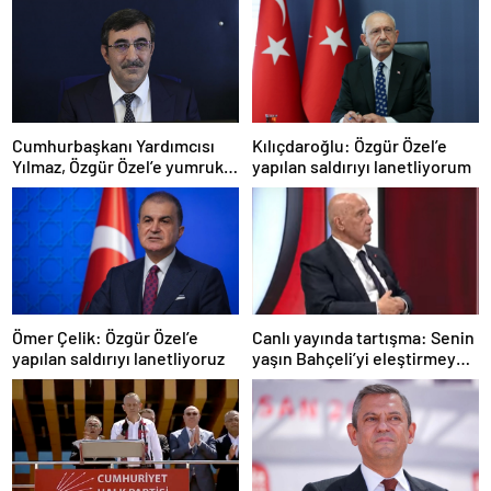
Cumhurbaşkanı Yardımcısı
Kılıçdaroğlu: Özgür Özel’e
Yılmaz, Özgür Özel’e yumruklu
yapılan saldırıyı lanetliyorum
saldırıyı kınadı
Ömer Çelik: Özgür Özel’e
Canlı yayında tartışma: Senin
yapılan saldırıyı lanetliyoruz
yaşın Bahçeli’yi eleştirmeye
yetmez