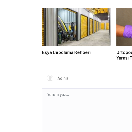
Duruşma
Eşya Depolama Rehberi
Ortopod
Yarası 