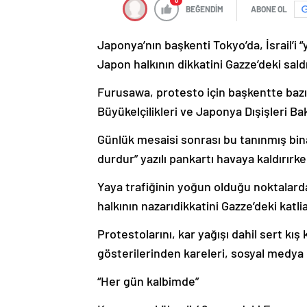
0
BEĞENDİM
ABONE OL
Japonya’nın başkenti Tokyo’da, İsrail’i
Japon halkının dikkatini Gazze’deki sald
Furusawa, protesto için başkentte bazı 
Büyükelçilikleri ve Japonya Dışişleri Baka
Günlük mesaisi sonrası bu tanınmış bin
durdur” yazılı pankartı havaya kaldırırk
Yaya trafiğinin yoğun olduğu noktalard
halkının nazarıdikkatini Gazze’deki katl
Protestolarını, kar yağışı dahil sert kı
gösterilerinden kareleri, sosyal medya
“Her gün kalbimde”