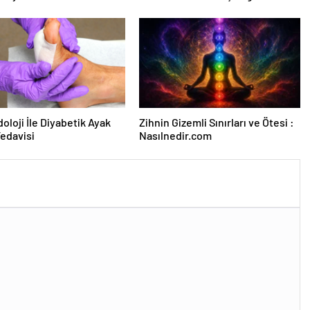
sına Çevrildi
Forumu Burada
oloji İle Diyabetik Ayak
Zihnin Gizemli Sınırları ve Ötesi :
Tedavisi
Nasılnedir.com