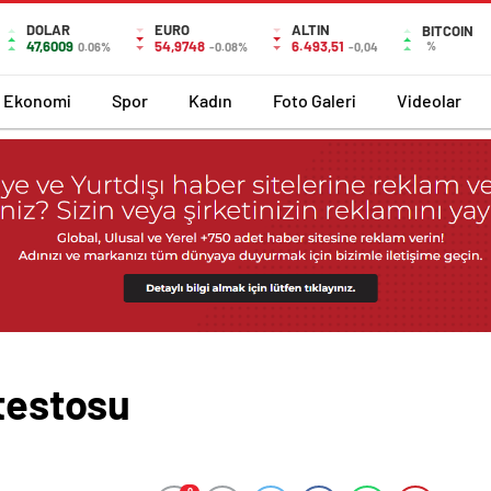
DOLAR
EURO
ALTIN
BITCOIN
47,6009
54,9748
6.493,51
%
0.06%
-0.08%
-0,04
Ekonomi
Spor
Kadın
Foto Galeri
Videolar
otestosu