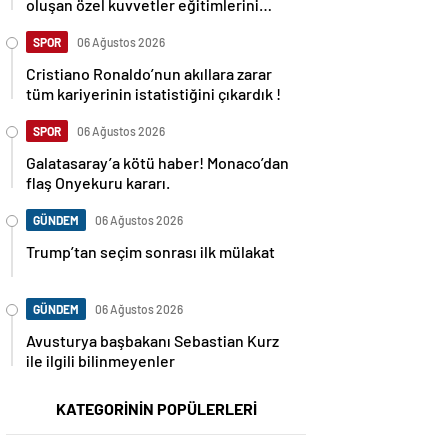
oluşan özel kuvvetler eğitimlerini
başlattı.
SPOR
06 Ağustos 2026
Cristiano Ronaldo’nun akıllara zarar
tüm kariyerinin istatistiğini çıkardık !
SPOR
06 Ağustos 2026
Galatasaray’a kötü haber! Monaco’dan
flaş Onyekuru kararı.
GÜNDEM
06 Ağustos 2026
Trump’tan seçim sonrası ilk mülakat
GÜNDEM
06 Ağustos 2026
Avusturya başbakanı Sebastian Kurz
ile ilgili bilinmeyenler
KATEGORİNİN POPÜLERLERİ