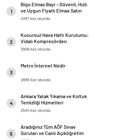
Bigo Elmas Bayi – Güvenli, Hızlı
ve Uygun Fiyatlı Elmas Satın
1
Almanın Yeni Adresi
4387 kez okundu
Kusursuz Hava Hattı Kurulumu:
Vidalı Kompresörden
2
Tabancaya Tam Performans
3908 kez okundu
Metro İnternet Nedir
3
2889 kez okundu
Ankara Yatak Yıkama ve Koltuk
Temizliği Hizmetleri
4
2594 kez okundu
Aradığınız Tüm AÖF Sınav
Soruları ve Canlı Açıköğretim
5
Forumu Burada