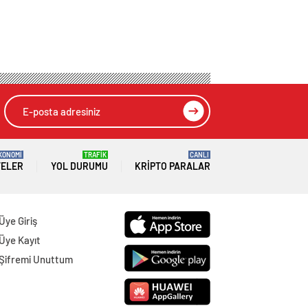
KONOMİ
TRAFİK
CANLI
TELER
YOL DURUMU
KRIPTO PARALAR
Üye Giriş
Üye Kayıt
Şifremi Unuttum