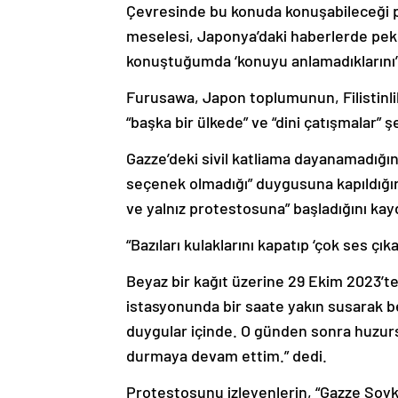
Çevresinde bu konuda konuşabileceği p
meselesi, Japonya’daki haberlerde pek
konuştuğumda ‘konuyu anlamadıklarını’ 
Furusawa, Japon toplumunun, Filistinlil
“başka bir ülkede” ve “dini çatışmalar” şe
Gazze’deki sivil katliama dayanamadığ
seçenek olmadığı” duygusuna kapıldığı
ve yalnız protestosuna” başladığını kay
“Bazıları kulaklarını kapatıp ‘çok ses çık
Beyaz bir kağıt üzerine 29 Ekim 2023’te 
istasyonunda bir saate yakın susarak be
duygular içinde. O günden sonra huzurs
durmaya devam ettim.” dedi.
Protestosunu izleyenlerin, “Gazze Soyk