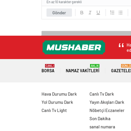
En az 10 karakter gerekli
Gönder
Ha
ed
CANLI
ANLIK
GÜNLÜ
BORSA
NAMAZ VAKITLERI
GAZETELE
Hava Durumu Dark
Canlı Tv Dark
Yol Durumu Dark
Yayın Akışları Dark
Canlı Tv Light
Nöbetçi Eczaneler
Son Dakika
sanal numara