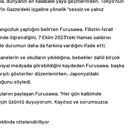
a, dünyanın en kalabalık yaya geçitlerinden, Tokyo’nun
in Gazze’deki işgaline yönelik “sessiz ve yalnız
angozluk yaptığını belirten Furusawa, Filistin-İsrail
nde öğrendiğini, 7 Ekim 2023’teki Hamas saldırısı
alle durumun daha da farkına vardığını ifade etti.
anelerin ve okulların yıkıldığına, bebekler dahil birçok
, sosyal medyada görebildiğini kaydeden Furusawa, başka
 karşıtı gösteriler düzenlenirken, Japonya’daki
duğunu söyledi.
gularını paylaşan Furusawa, “Her gün kalbimde
için üzüntü duyuyorum. Kayıtsız ve sorumsuzca
eklinde nitelendiriliyor