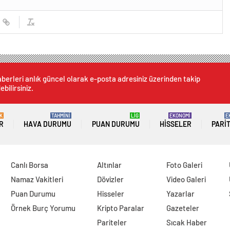
berleri anlık güncel olarak e-posta adresiniz üzerinden takip
ebilirsiniz.
K
TAHMİNİ
LİG
EKONOMİ
E
R
HAVA DURUMU
PUAN DURUMU
HISSELER
PARI
Canlı Borsa
Altınlar
Foto Galeri
Namaz Vakitleri
Dövizler
Video Galeri
Puan Durumu
Hisseler
Yazarlar
Örnek Burç Yorumu
Kripto Paralar
Gazeteler
Pariteler
Sıcak Haber