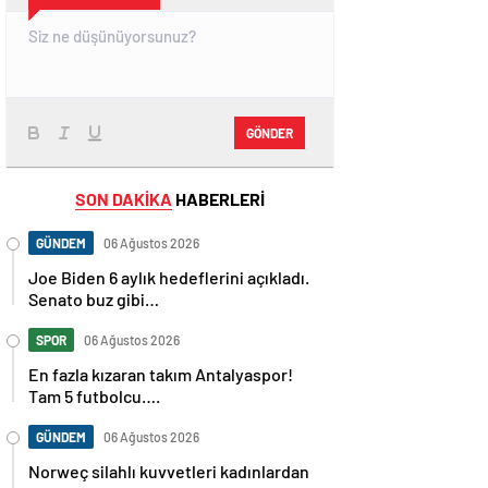
GÖNDER
SON DAKİKA
HABERLERİ
GÜNDEM
06 Ağustos 2026
Joe Biden 6 aylık hedeflerini açıkladı.
Senato buz gibi…
SPOR
06 Ağustos 2026
En fazla kızaran takım Antalyaspor!
Tam 5 futbolcu….
GÜNDEM
06 Ağustos 2026
Norweç silahlı kuvvetleri kadınlardan