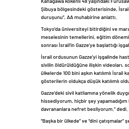
Kanagawa kökenli 48 yaşındaki Furusaw
Şibuya bölgesindeki gösterisinde, İsrail’
duruşunu”, AA muhabirine anlattı.
Tokyo’da üniversiteyi bitirdiğini ve mar
meselesinin temellerini, eğitim dönemi
sonrası İsrail’in Gazze’ye başlattığı işg
İsrail ordusunun Gazze’yi işgalinde hast
sivilin öldürüldüğüne ilişkin videoları
ülkelerde 100 bini aşkın katılımlı İsrail
gösterilerin oldukça düşük katılımlı ol
Gazze’deki sivil katliamına yönelik duy
hissediyorum, hiçbir şey yapamadığım 
davrananlara nefret besliyorum.” dedi.
“Başka bir ülkede” ve “dini çatışmalar” ş