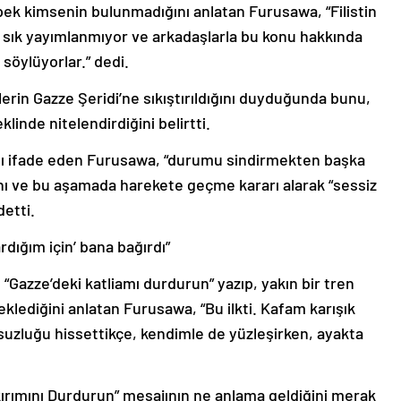
ek kimsenin bulunmadığını anlatan Furusawa, “Filistin
 sık yayımlanmıyor ve arkadaşlarla bu konu hakkında
söylüyorlar.” dedi.
erin Gazze Şeridi’ne sıkıştırıldığını duyduğunda bunu,
klinde nitelendirdiğini belirtti.
ını ifade eden Furusawa, “durumu sindirmekten başka
nı ve bu aşamada harekete geçme kararı alarak “sessiz
detti.
ardığım için’ bana bağırdı”
“Gazze’deki katliamı durdurun” yazıp, yakın bir tren
klediğini anlatan Furusawa, “Bu ilkti. Kafam karışık
uzluğu hissettikçe, kendimle de yüzleşirken, ayakta
ırımını Durdurun” mesajının ne anlama geldiğini merak