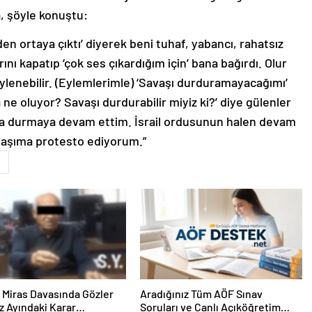
, şöyle konuştu:
den ortaya çıktı’ diyerek beni tuhaf, yabancı, rahatsız
rını kapatıp ‘çok ses çıkardığım için’ bana bağırdı. Olur
ylenebilir. (Eylemlerimle) ‘Savaşı durduramayacağımı’
e oluyor? Savaşı durdurabilir miyiz ki?’ diye gülenler
da durmaya devam ettim. İsrail ordusunun halen devam
 başıma protesto ediyorum.”
ık Miras Davasında Gözler
Aradığınız Tüm AÖF Sınav
 Ayındaki Karar
Soruları ve Canlı Açıköğretim