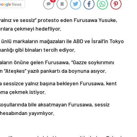
0
News
 “yalnız ve sessiz” protesto eden Furusawa Yusuke,
ırılara çekmeyi hedefliyor.
ünlü markaların mağazaları ile ABD ve İsrail’in Tokyo
nlığı gibi binaları tercih ediyor.
aların önüne gelen Furusawa, “Gazze soykırımını
en “Ateşkes” yazılı pankartı da boynuna asıyor.
a sessizce yalnız başına bekleyen Furusawa, kent
iama çekmek istiyor.
ş koşullarında bile aksatmayan Furusawa, sessiz
 hesabından yayımlıyor.