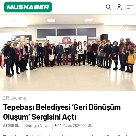
Merkezi Açıldı
213 okunma
Tepebaşı Belediyesi ‘Geri Dönüşüm
Oluşum’ Sergisini Açtı
14 Mayıs 2024 00:30
ABONE OL
News