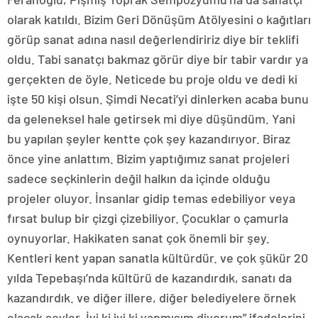
olarak katıldı. Bizim Geri Dönüşüm Atölyesini o kağıtları
görüp sanat adına nasıl değerlendiririz diye bir teklifi
oldu. Tabi sanatçı bakmaz görür diye bir tabir vardır ya
gerçekten de öyle. Neticede bu proje oldu ve dedi ki
işte 50 kişi olsun. Şimdi Necati’yi dinlerken acaba bunu
da geleneksel hale getirsek mi diye düşündüm. Yani
bu yapılan şeyler kentte çok şey kazandırıyor. Biraz
önce yine anlattım. Bizim yaptığımız sanat projeleri
sadece seçkinlerin değil halkın da içinde olduğu
projeler oluyor. İnsanlar gidip temas edebiliyor veya
fırsat bulup bir çizgi çizebiliyor. Çocuklar o çamurla
oynuyorlar. Hakikaten sanat çok önemli bir şey.
Kentleri kent yapan sanatla kültürdür. ve çok şükür 20
yılda Tepebaşı’nda kültürü de kazandırdık, sanatı da
kazandırdık. ve diğer illere, diğer belediyelere örnek
olacak şeyler. İyi ki iyi ki yapmışım diyorum” ifadelerini