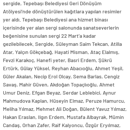
sergide, Tepebaşı Belediyesi Geri Dönüşüm
Atölyesi’nde dönüştürülen kağıtlara yapılan resimler
yer aldı. Tepebaşı Belediyesi ana hizmet binası
içerisinde yer alan sergi salonunda sanatseverlerin
beğenisine sunulan sergi 22 Mart’a kadar
gezilebilecek. Sergide, Süleyman Saim Tekcan, Atilla
Atar, Yalçın Gökçebağ, Hayati Misman, Ataç Elalmış,
Fevzi Karakoç, Hanefi yeter, Basri Erdem, Şükrü
Ertürk, Gülay Yüksel, Reyhan Abacıoğlu, Ahmet Yeşil,
Güler Akalan, Necip Erol Olcay, Sema Barlas, Cengiz
Savaş, Mahir Güven, Akdoğan Topaçlıoğlu, Ahmet
Umur Deniz, Efgan Beyaz, Serdar Leblebici, Aynur
Mahmudova Kaplan, Hüseyin Elmaz, Peruze Hamurcu,
Meliha Yılmaz, Mehmet Ali Doğan, Bülent Yavuz Yılmaz,
Hakan Eraslan, Ilgın Erdem, Mustafa Albayrak, Mümin
Candaş, Orhan Zafer, Raif Kalyoncu, Özgür Eryılmaz,