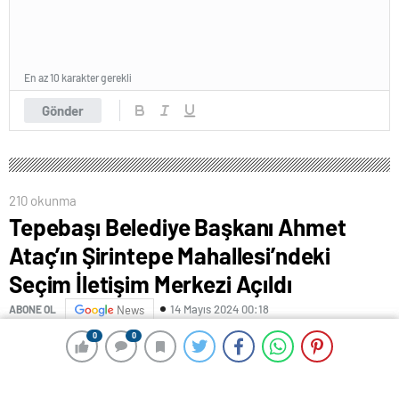
En az 10 karakter gerekli
Gönder
210 okunma
Tepebaşı Belediye Başkanı Ahmet
Ataç’ın Şirintepe Mahallesi’ndeki
Seçim İletişim Merkezi Açıldı
14 Mayıs 2024 00:18
ABONE OL
News
0
0
0
0
Tepebaşı Belediye Başkanı Ahmet Ataç’ın Şirintepe
Mahallesi’ndeki Seçim İletişim Merkezi açıldı. Başkan
Ataç, “1 Nisan’a az kaldı. 1 Nisan’da bahar gelecek.