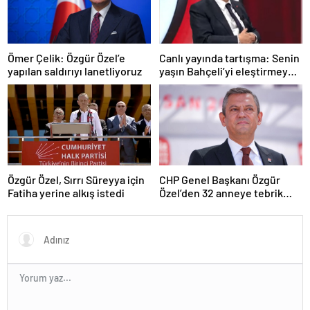
Ömer Çelik: Özgür Özel’e
Canlı yayında tartışma: Senin
yapılan saldırıyı lanetliyoruz
yaşın Bahçeli’yi eleştirmeye
yetmez
Özgür Özel, Sırrı Süreyya için
CHP Genel Başkanı Özgür
Fatiha yerine alkış istedi
Özel’den 32 anneye tebrik
telefonu