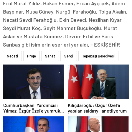
Erol Murat Yıldız, Hakan Esmer, Ercan Ayçiçek, Adem
Başpınar, Musa Güney, Nurgül Ferahoğlu, Tolga Akalın,
Necati Sevdi Ferahoğlu, Ekin Deveci, Neslihan Kıyar,
Seydi Murat Koç, Seyit Mehmet Buçukoğlu, Murat
Aslan ve Mustafa Sönmez, Devrim Erbil ve Barış
Sarıbaş gibi isimlerin eserleri yer aldı. – ESKİŞEHİR
Necati
Proje
Sanat
Sergi
Tepebaşı Belediyesi
Cumhurbaşkanı Yardımcısı
Kılıçdaroğlu: Özgür Özel’e
Yılmaz, Özgür Özel’e yumruklu
yapılan saldırıyı lanetliyorum
saldırıyı kınadı