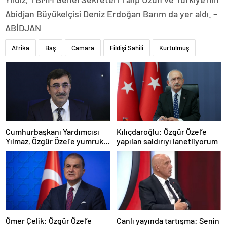
Abidjan Büyükelçisi Deniz Erdoğan Barım da yer aldı. –
ABİDJAN
Afrika
Baş
Camara
Fildişi Sahili
Kurtulmuş
Cumhurbaşkanı Yardımcısı
Kılıçdaroğlu: Özgür Özel’e
Yılmaz, Özgür Özel’e yumruklu
yapılan saldırıyı lanetliyorum
saldırıyı kınadı
Ömer Çelik: Özgür Özel’e
Canlı yayında tartışma: Senin