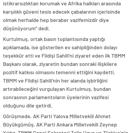
istikrarsızlıktan korumak ve Afrika halkları arasında
karşılıklı güveni tesis edecek çabalarının içerisinde
olmak herhalde hep beraber vazifemizdir diye
düşünüyorum” dedi.
Kurtulmuş, ortak basın toplantısında yaptığı
açıklamada, ise gösterilen ev sahipliğinden dolayı
teşekkür etti ve Fildişi Sahili’ni ziyaret eden ilk TBMM
Başkanı olarak, ziyaretin bundan sonraki ilişkilere
pozitif katkısı olmasını temenni ettiğini kaydetti.
TBMM ve Fildişi Sahili’nin her alanda işbirliğini
artırabileceğini vurgulayan Kurtulmuş, bundan
sonrasının parlamentoların üyelerinin vazifesi
olduğunu dile getirdi.
Görüşmede, AK Parti Yalova Milletvekili Ahmet
Büyükgümüş, AK Parti Ankara Milletvekili Zeynep
Yıldız, TBMM Genel Sekreteri Talip Uzun ve Türkiye’nin