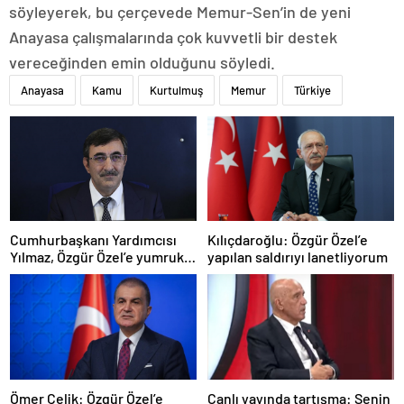
söyleyerek, bu çerçevede Memur-Sen’in de yeni
Anayasa çalışmalarında çok kuvvetli bir destek
vereceğinden emin olduğunu söyledi.
Anayasa
Kamu
Kurtulmuş
Memur
Türkiye
Cumhurbaşkanı Yardımcısı
Kılıçdaroğlu: Özgür Özel’e
Yılmaz, Özgür Özel’e yumruklu
yapılan saldırıyı lanetliyorum
saldırıyı kınadı
Ömer Çelik: Özgür Özel’e
Canlı yayında tartışma: Senin