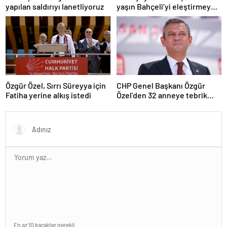
yapılan saldırıyı lanetliyoruz
yaşın Bahçeli’yi eleştirmeye
yetmez
Özgür Özel, Sırrı Süreyya için
CHP Genel Başkanı Özgür
Fatiha yerine alkış istedi
Özel’den 32 anneye tebrik
telefonu
En az 10 karakter gerekli