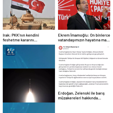
Irak: PKK’nın kendini
Ekrem İmamoğlu: On binlerce
feshetme kararını
vatandaşımızın hayatına mal
memnuniyetle karşılıyoruz
olan dönemin kapanmasına
çok sevindim
Erdoğan, Zelenski ile barış
müzakereleri hakkında
görüştü