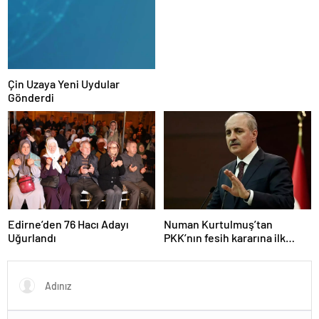
Çin Uzaya Yeni Uydular
Gönderdi
Edirne’den 76 Hacı Adayı
Numan Kurtulmuş’tan
Uğurlandı
PKK’nın fesih kararına ilk
yorum: Yasama ve yürütme
sorumlulukla hareket etmeli