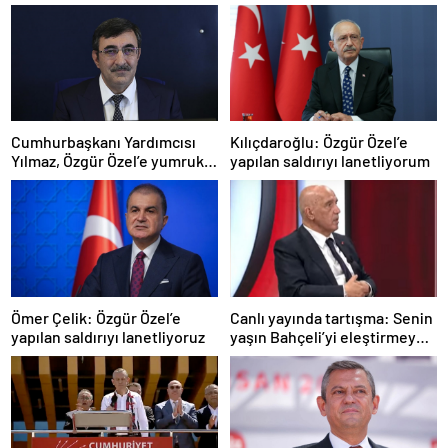
Cumhurbaşkanı Yardımcısı
Kılıçdaroğlu: Özgür Özel’e
Yılmaz, Özgür Özel’e yumruklu
yapılan saldırıyı lanetliyorum
saldırıyı kınadı
Ömer Çelik: Özgür Özel’e
Canlı yayında tartışma: Senin
yapılan saldırıyı lanetliyoruz
yaşın Bahçeli’yi eleştirmeye
yetmez