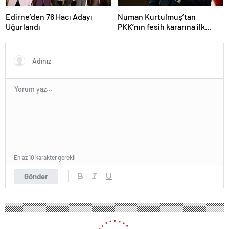
Edirne’den 76 Hacı Adayı
Numan Kurtulmuş’tan
Uğurlandı
PKK’nın fesih kararına ilk
yorum: Yasama ve yürütme
sorumlulukla hareket etmeli
En az 10 karakter gerekli
Gönder