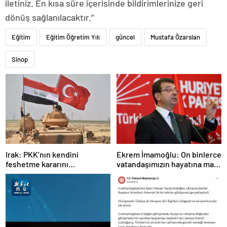
iletiniz. En kısa süre içerisinde bildirimlerinize geri
dönüş sağlanılacaktır.”
Eğitim
Eğitim Öğretim Yılı
güncel
Mustafa Özarslan
Sinop
Irak: PKK’nın kendini
Ekrem İmamoğlu: On binlerce
feshetme kararını
vatandaşımızın hayatına mal
memnuniyetle karşılıyoruz
olan dönemin kapanmasına
çok sevindim