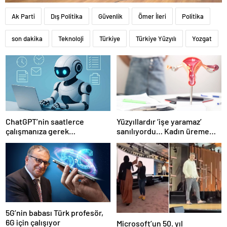
Ak Parti
Dış Politika
Güvenlik
Ömer İleri
Politika
son dakika
Teknoloji
Türkiye
Türkiye Yüzyılı
Yozgat
ChatGPT’nin saatlerce
Yüzyıllardır ‘işe yaramaz’
çalışmanıza gerek
sanılıyordu… Kadın üreme
bırakmayan yeni ücretsiz
sisteminde kilit rol
aracı… Nasıl etkinleştirilir?
oynayabilir
5G’nin babası Türk profesör,
6G için çalışıyor
Microsoft’un 50. yıl