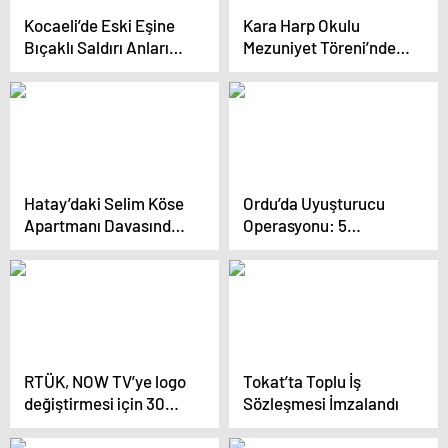
Kocaeli’de Eski Eşine
Kara Harp Okulu
Bıçaklı Saldırı Anları
Mezuniyet Töreni’nde
Cep Telefonu
Disiplin Cezaları
Kamerasında
Hatay’daki Selim Köse
Ordu’da Uyuşturucu
Apartmanı Davasında
Operasyonu: 5
Sanıkların Tutuklanma
Tutuklama
Talebi Reddedildi
RTÜK, NOW TV’ye logo
Tokat’ta Toplu İş
değiştirmesi için 30
Sözleşmesi İmzalandı
gün süre verdi