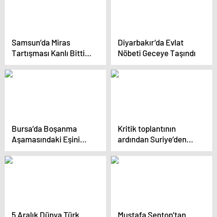
Samsun’da Miras
Diyarbakır’da Evlat
Tartışması Kanlı Bitti: 1
Nöbeti Geceye Taşındı
El Bombası ve Çok
Sayıda Silah Ele
Geçirildi
Bursa’da Boşanma
Kritik toplantının
Aşamasındaki Eşini
ardından Suriye’den
Öldüren Adam İntihar
açıklama: Türkiye’yi
Etti
davet edeceğiz
5 Aralık Dünya Türk
Mustafa Şentop’tan