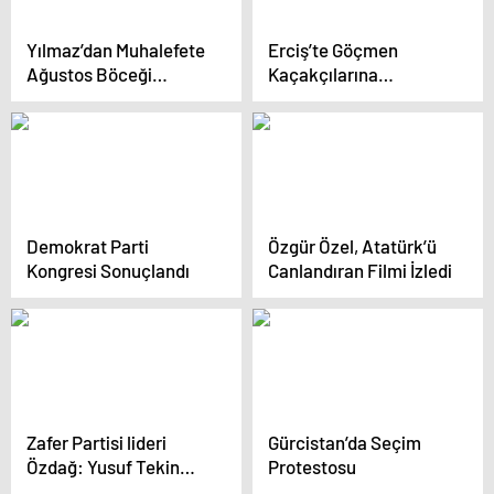
Yılmaz’dan Muhalefete
Erciş’te Göçmen
Ağustos Böceği
Kaçakçılarına
Benzetmesi
Operasyon
Demokrat Parti
Özgür Özel, Atatürk’ü
Kongresi Sonuçlandı
Canlandıran Filmi İzledi
Zafer Partisi lideri
Gürcistan’da Seçim
Özdağ: Yusuf Tekin
Protestosu
benim öğrencimmiş