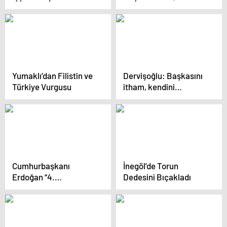
konuştu Açıklaması
Yumaklı’dan Filistin ve
Dervişoğlu: Başkasını
Türkiye Vurgusu
itham, kendini
müdafaa değildir Sayın
Kılıçdaroğlu
Cumhurbaşkanı
İnegöl’de Torun
Erdoğan “4.
Dedesini Bıçakladı
Uluslararası STK
Fuarı”nda konuştu: (1)