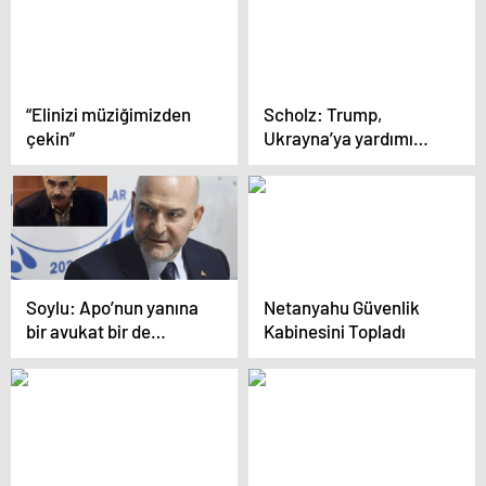
“Elinizi müziğimizden
Scholz: Trump,
çekin”
Ukrayna’ya yardımı
durdurmayacak
Soylu: Apo’nun yanına
Netanyahu Güvenlik
bir avukat bir de
Kabinesini Topladı
telefon koyun, örgütü
dağıtır