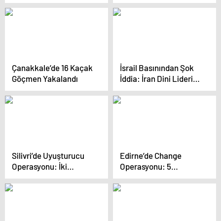
bir açıklama da
Zelenskiy’den: Hepsini
kullanacağız
Çanakkale’de 16 Kaçak
İsrail Basınından Şok
Göçmen Yakalandı
İddia: İran Dini Lideri
Hamaney Komada!
Silivri’de Uyuşturucu
Edirne’de Change
Operasyonu: İki
Operasyonu: 5
Şüpheli Yakalandı, Bir
Tutuklama
Kişi Tutuklandı