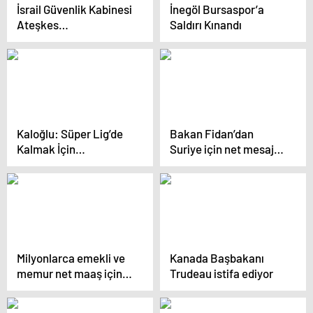
İsrail Güvenlik Kabinesi
İnegöl Bursaspor’a
Ateşkes
Saldırı Kınandı
Görüşmelerine Başladı
Kaloğlu: Süper Lig’de
Bakan Fidan’dan
Kalmak İçin
Suriye için net mesaj:
Hazırlanıyoruz
Savaştan kaçmayız
Milyonlarca emekli ve
Kanada Başbakanı
memur net maaş için
Trudeau istifa ediyor
Kabine Toplantısı’na
odaklandı