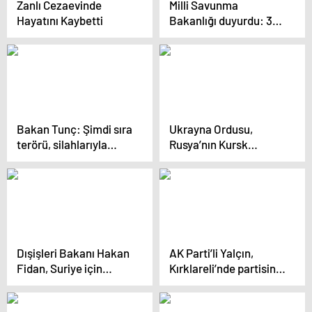
Zanlı Cezaevinde
Milli Savunma
Hayatını Kaybetti
Bakanlığı duyurdu: 36
terörist etkisiz hale
getirildi
Bakan Tunç: Şimdi sıra
Ukrayna Ordusu,
terörü, silahlarıyla
Rusya’nın Kursk
beraber tarihe
Bölgesine Saldırıya
gömmekte
Geçti
Dışişleri Bakanı Hakan
AK Parti’li Yalçın,
Fidan, Suriye için
Kırklareli’nde partisinin
umutlu mesajlar verdi
8. Olağan İl
Kongresi’nde konuştu