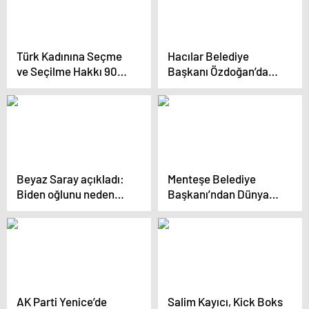
Türk Kadınına Seçme
Hacılar Belediye
ve Seçilme Hakkı 90
Başkanı Özdoğan’dan
Yaşında
Kadın Hakları Günü
Mesajı
Beyaz Saray açıkladı:
Menteşe Belediye
Biden oğlunu neden
Başkanı’ndan Dünya
affetti?
Engelliler Günü Mesajı
AK Parti Yenice’de
Salim Kayıcı, Kick Boks