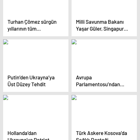
Turhan Çömez sürgün
Milli Savunma Bakanı
yıllarının tüm
Yaşar Güler, Singapurlu
detaylarını
Bakan ile Görüştü
Haberler.com’a anlattı:
Hapishaneye
girseydim canlı
çıkamazdım
Putin’den Ukrayna’ya
Avrupa
Üst Düzey Tehdit
Parlamentosu’ndan
Gürcistan’daki
Seçimlere Yeniden
Yapılması Çağrısı
Hollanda’dan
Türk Askere Kosova’da
Ukrayna’ya Patriot
Sağlık Desteği