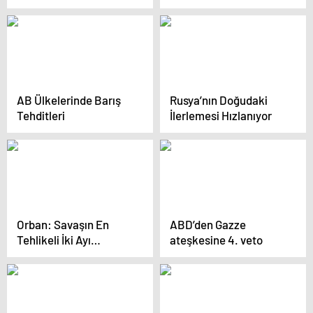
ve insan hakları
Yumaklı: “Cumhur
nutukları çeken
İttifakı’nın sarsılmaz
ülkeler, katliamları ve
iradesi, Türkiye’nin
soykırımı durdurmaya
terör belasından bir an
çalışmak yerine İsrail’e
önce kurtulmasıdır”
verdikleri…
AB Ülkelerinde Barış
Rusya’nın Doğudaki
Tehditleri
İlerlemesi Hızlanıyor
Orban: Savaşın En
ABD’den Gazze
Tehlikeli İki Ayı
ateşkesine 4. veto
Önümüzde