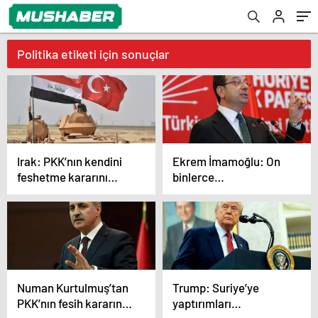
Politika etiketi için sonuçlar
Irak: PKK’nın kendini
Ekrem İmamoğlu: On
feshetme kararını
binlerce
memnuniyetle
vatandaşımızın
karşılıyoruz
hayatına mal olan
dönemin kapanmasına
çok sevindim
Numan Kurtulmuş’tan
Trump: Suriye’ye
PKK’nın fesih kararına
yaptırımları