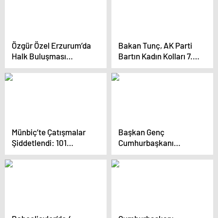
Açıklaması
Özgür Özel Erzurum’da
Bakan Tunç, AK Parti
Halk Buluşması
Bartın Kadın Kolları 7.
Düzenledi
Olağan Kongresi’nde
konuştu Açıklaması
Münbiç’te Çatışmalar
Başkan Genç
Şiddetlendi: 101
Cumhurbaşkanı
Savaşçı Hayatını
Erdoğan’a teşekkür
Kaybetti
etti