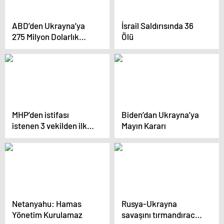
ABD’den Ukrayna’ya
İsrail Saldırısında 36
275 Milyon Dolarlık
Ölü
Askeri Yardım
MHP’den istifası
Biden’dan Ukrayna’ya
istenen 3 vekilden ilk
Mayın Kararı
açıklama geldi:
Liderimizin emrindeyiz
Netanyahu: Hamas
Rusya-Ukrayna
Yönetim Kurulamaz
savaşını tırmandıracak