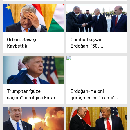
ilk yorum: Yasama ve
kaldırabiliriz
yürütme sorumlulukla
hareket etmeli
Orban: Savaşı
Cumhurbaşkanı
Kaybettik
Erdoğan: “60.
Cumhurbaşkanlığı
Türkiye Bisiklet
Turu”nun tanıtımına
katıldı
Trump’tan “güzel
Erdoğan-Meloni
saçları” için ilginç karar
görüşmesine ‘Trump’
engeli