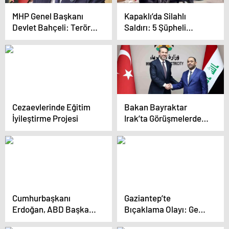
MHP Genel Başkanı
Kapaklı’da Silahlı
Devlet Bahçeli: Terörle
Saldırı: 5 Şüpheli
varılacak hiçbir menzil
Adliyeye Sevk Edildi
yoktur
Cezaevlerinde Eğitim
Bakan Bayraktar
İyileştirme Projesi
Irak’ta Görüşmelerde
Bulundu
Cumhurbaşkanı
Gaziantep’te
Erdoğan, ABD Başkanı
Bıçaklama Olayı: Genç
Trump ile görüştü
Hayatını Kaybetti