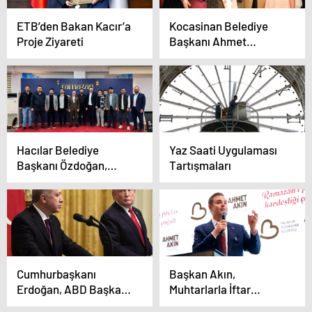
ETB’den Bakan Kacır’a
Kocasinan Belediye
Proje Ziyareti
Başkanı Ahmet
Çolakbayrakdar, Yetim
Çocuklarla İftar Yaptı
Hacılar Belediye
Yaz Saati Uygulaması
Başkanı Özdoğan,
Tartışmaları
Gençlerle İftar
Programında Buluştu
Cumhurbaşkanı
Başkan Akın,
Erdoğan, ABD Başkanı
Muhtarlarla İftar
Trump ile telefonda
Programında Bir Araya