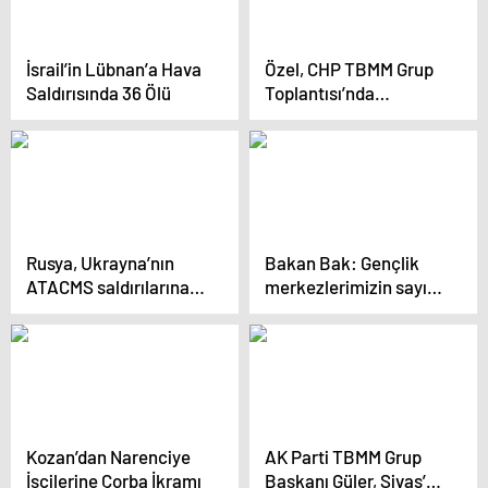
İsrail’in Lübnan’a Hava
Özel, CHP TBMM Grup
Saldırısında 36 Ölü
Toplantısı’nda
konuştu: (2)
Rusya, Ukrayna’nın
Bakan Bak: Gençlik
ATACMS saldırılarına
merkezlerimizin sayısı
yanıt verecek
510’ların üzerinde
(VİDEO EKLENDİ)
Kozan’dan Narenciye
AK Parti TBMM Grup
İşçilerine Çorba İkramı
Başkanı Güler, Sivas’ta