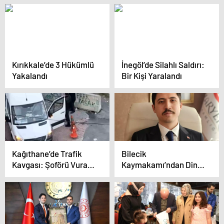
Kırıkkale’de 3 Hükümlü
İnegöl’de Silahlı Saldırı:
Yakalandı
Bir Kişi Yaralandı
Kağıthane’de Trafik
Bilecik
Kavgası: Şoförü Vuran
Kaymakamı’ndan Dini
Tuğba Tutuklandı
Günlerde Dilencilere
Karşı Uyarı