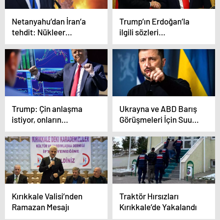
Netanyahu’dan İran’a
Trump’ın Erdoğan’la
tehdit: Nükleer
ilgili sözleri
anlaşma
Yunanistan’ı panikletti
sağlanamazsa askeri
seçeneğe yöneleceğiz
Trump: Çin anlaşma
Ukrayna ve ABD Barış
istiyor, onların
Görüşmeleri İçin Suudi
aramasını bekliyorum
Arabistan’da Bir Araya
Geliyor
Kırıkkale Valisi’nden
Traktör Hırsızları
Ramazan Mesajı
Kırıkkale’de Yakalandı