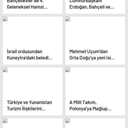
Bahçelievler’de 4.
Cumhurbaşkanı
Geleneksel Hamsi
Erdoğan, Bahçeli ve
Festivali Düzenlendi
Özel’in yeni yılını
kutladı
İsrail ordusundan
Mehmet Uçum’dan
Kuneytra’daki belediye
Orta Doğu’ya yeni isim
binasına baskın
önerisi
Türkiye ve Yunanistan
A Milli Takım,
Turizm İlişkilerini
Polonya’ya Mağlup
Güçlendiriyor
Oldu