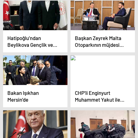
görüştü
Geldi
Hatipoğlu’ndan
Başkan Zeyrek Malta
Beylikova Gençlik ve
Otoparkının müjdesini
Spor’a Ziyaret
verdi
Bakan Işıkhan
CHP’li Enginyurt
Mersin’de
Muhammet Yakut ile
görüntülendi, ortalık
fena karıştı