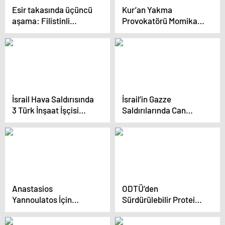
Esir takasında üçüncü
Kur’an Yakma
aşama: Filistinli
Provokatörü Momika
esirleri taşıyan araçlar
Öldürüldü
Batı Şeria’da
İsrail Hava Saldırısında
İsrail’in Gazze
3 Türk İnşaat İşçisi
Saldırılarında Can
Hayatını Kaybetti
Kaybı 47 Bin 460’a
Ulaştı
Anastasios
ODTÜ’den
Yannoulatos İçin
Sürdürülebilir Protein
Cenaze Töreni
Projesi