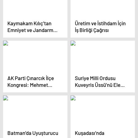
Kaymakam Kılıç’tan
Üretim ve İstihdam İçin
Emniyet ve Jandarma
İş Birliği Çağrısı
Ziyareti
AK Parti Çınarcık İlçe
Suriye Milli Ordusu
Kongresi: Mehmet
Kuveyris Üssü’nü Ele
Özalp Yeniden Başkan
Geçirdi
Seçildi
Batman’da Uyuşturucu
Kuşadası’nda