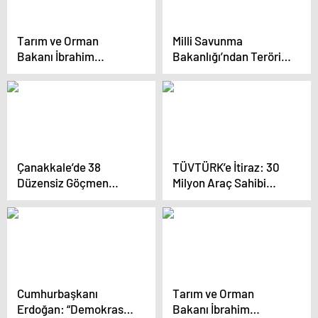
Tarım ve Orman
Milli Savunma
Bakanı İbrahim
Bakanlığı’ndan Terörist
Yumaklı: “Bebek
Operasyonu
katilleri, tarihin kara bir
Açıklaması
lekesi olarak kalacak”
Çanakkale’de 38
TÜVTÜRK’e İtiraz: 30
Düzensiz Göçmen
Milyon Araç Sahibi
Yakalandı
Mağdur
Cumhurbaşkanı
Tarım ve Orman
Erdoğan: “Demokrasi
Bakanı İbrahim