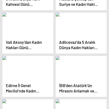
Kahvesi Günü
Suriye ve Kadın Hakları
Lefkoşa’da Kutlandı
Vurgusu
Vali Aksoy’dan Kadın
Adilcevaz’da 5 Aralık
Hakları Günü
Dünya Kadın Hakları
Kutlaması
Günü Etkinliği
Edirne İl Genel
İBB’den Atatürk’ün
Meclisi’nde Kadın
Mirasını Anlamak ve
Hakları Günü Kutlandı
Kadınlara Seçme
Hakkı Etkinliği