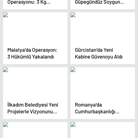
Operasyonu: 3 Kg
Güpegündüz Soygun
Metamfetamin Ele
Girişimi
Geçirildi
Malatya’da Operasyon:
Gürcistan’da Yeni
3 Hükümlü Yakalandı
Kabine Güvenoyu Aldı
İlkadım Belediyesi Yeni
Romanya’da
Projelerle Vizyonunu
Cumhurbaşkanlığı
Geliştiriyor
Seçim Sonuçları
Yeniden Sayılacak