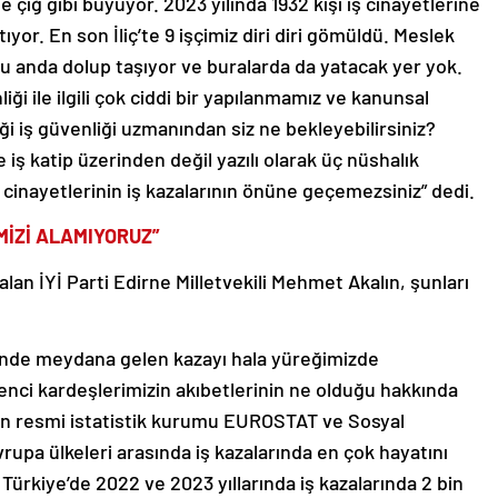
de çığ gibi büyüyor. 2023 yılında 1932 kişi iş cinayetlerine
ıyor. En son İliç’te 9 işçimiz diri diri gömüldü. Meslek
şu anda dolup taşıyor ve buralarda da yatacak yer yok.
ği ile ilgili çok ciddi bir yapılanmamız ve kanunsal
ği iş güvenliği uzmanından siz ne bekleyebilirsiniz?
iş katip üzerinden değil yazılı olarak üç nüshalık
 cinayetlerinin iş kazalarının önüne geçemezsiniz” dedi.
İZİ ALAMIYORUZ”
alan İYİ Parti Edirne Milletvekili Mehmet Akalın, şunları
esinde meydana gelen kazayı hala yüreğimizde
enci kardeşlerimizin akıbetlerinin ne olduğu hakkında
i’nin resmi istatistik kurumu EUROSTAT ve Sosyal
upa ülkeleri arasında iş kazalarında en çok hayatını
ürkiye’de 2022 ve 2023 yıllarında iş kazalarında 2 bin