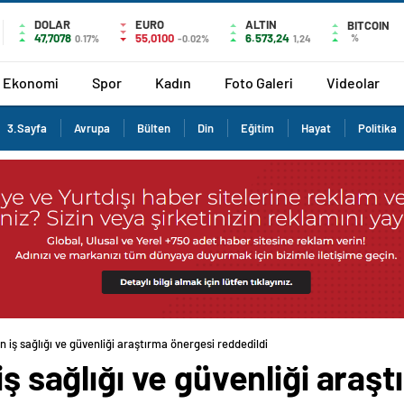
DOLAR
EURO
ALTIN
BITCOIN
47,7078
55,0100
6.573,24
%
0.17%
-0.02%
1,24
Ekonomi
Spor
Kadın
Foto Galeri
Videolar
3.Sayfa
Avrupa
Bülten
Din
Eğitim
Hayat
Politika
n iş sağlığı ve güvenliği araştırma önergesi reddedildi
iş sağlığı ve güvenliği araş