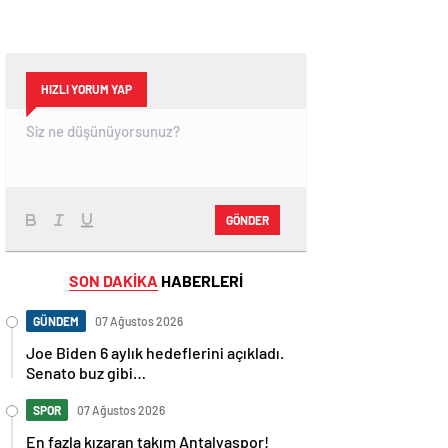
HIZLI YORUM YAP
GÖNDER
SON DAKİKA
HABERLERİ
GÜNDEM
07 Ağustos 2026
Joe Biden 6 aylık hedeflerini açıkladı.
Senato buz gibi…
SPOR
07 Ağustos 2026
En fazla kızaran takım Antalyaspor!