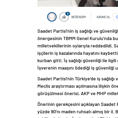
0
BEĞENDİM
ABONE OL
Saadet Partisi’nin iş sağlığı ve güvenl
önergesinin TBMM Genel Kurulu’nda bug
milletvekillerinin oylarıyla reddedildi. 
işçilerin iş kazalarında hayatını kaybett
kurban gitti. İş sağlığı güvenliği ile ilg
İşverenin maaşını ödediği iş güvenliği u
Saadet Partisi’nin Türkiye’de iş sağlığ
Meclis araştırması açılmasına ilişkin 
görüşülmesi önerisi, AKP ve MHP milletv
Önerinin gerekçesini açıklayan Saadet Pa
yüzde 90’nı maden ruhsatı almış bir il. B