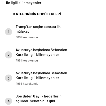
ile ilgili bilinmeyenler
KATEGORİNİN POPÜLERLERİ
Trump’tan seçim sonrası ilk
mülakat
1
8001 kez okundu
Avusturya başbakanı Sebastian
Kurz ile ilgili bilinmeyenler
2
4961 kez okundu
Avusturya başbakanı Sebastian
Kurz ile ilgili bilinmeyenler
3
4956 kez okundu
Joe Biden 6 aylık hedeflerini
açıkladı. Senato buz gibi…
4