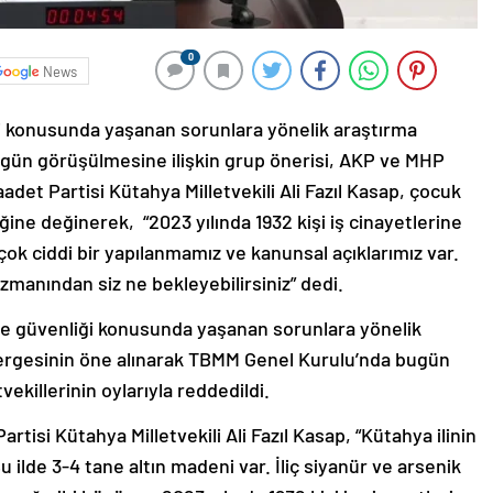
0
News
iği konusunda yaşanan sorunlara yönelik araştırma
ün görüşülmesine ilişkin grup önerisi, AKP ve MHP
Saadet Partisi Kütahya Milletvekili Ali Fazıl Kasap, çocuk
iğine değinerek, “2023 yılında 1932 kişi iş cinayetlerine
ili çok ciddi bir yapılanmamız ve kanunsal açıklarımız var.
zmanından siz ne bekleyebilirsiniz” dedi.
ı ve güvenliği konusunda yaşanan sorunlara yönelik
önergesinin öne alınarak TBMM Genel Kurulu’nda bugün
ekillerinin oylarıyla reddedildi.
rtisi Kütahya Milletvekili Ali Fazıl Kasap, “Kütahya ilinin
u ilde 3-4 tane altın madeni var. İliç siyanür ve arsenik