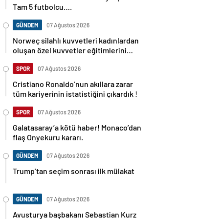
Tam 5 futbolcu….
GÜNDEM
07 Ağustos 2026
Norweç silahlı kuvvetleri kadınlardan
oluşan özel kuvvetler eğitimlerini
başlattı.
SPOR
07 Ağustos 2026
Cristiano Ronaldo’nun akıllara zarar
tüm kariyerinin istatistiğini çıkardık !
SPOR
07 Ağustos 2026
Galatasaray’a kötü haber! Monaco’dan
flaş Onyekuru kararı.
GÜNDEM
07 Ağustos 2026
Trump’tan seçim sonrası ilk mülakat
GÜNDEM
07 Ağustos 2026
Avusturya başbakanı Sebastian Kurz