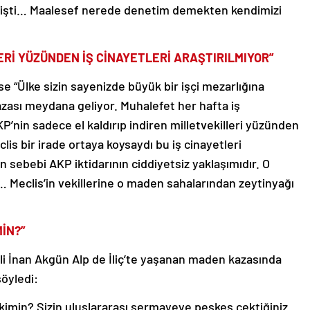
tmişti… Maalesef nerede denetim demekten kendimizi
ERİ YÜZÜNDEN İŞ CİNAYETLERİ ARAŞTIRILMIYOR”
ise “Ülke sizin sayenizde büyük bir işçi mezarlığına
zası meydana geliyor. Muhalefet her hafta iş
’nin sadece el kaldırıp indiren milletvekilleri yüzünden
clis bir irade ortaya koysaydı bu iş cinayetleri
in sebebi AKP iktidarının ciddiyetsiz yaklaşımıdır. O
i… Meclis’in vekillerine o maden sahalarından zeytinyağı
MİN?”
i İnan Akgün Alp de İliç’te yaşanan maden kazasında
söyledi:
 kimin? Sizin uluslararası sermayeye peşkeş çektiğiniz