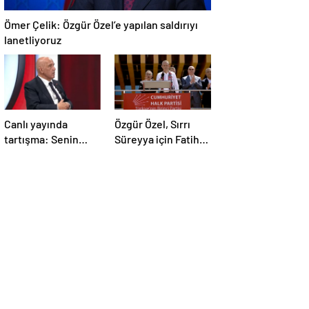
Ömer Çelik: Özgür Özel’e yapılan saldırıyı
lanetliyoruz
Canlı yayında
Özgür Özel, Sırrı
tartışma: Senin
Süreyya için Fatiha
yaşın Bahçeli’yi
yerine alkış istedi
eleştirmeye yetmez