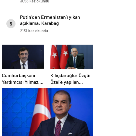
3058 kez okundu
Putin’den Ermenistan’ı yıkan
açıklama: Karabağ
5
Azerbaycan’ın ayrılmaz bir
2131 kez okundu
parçasıdır!
Cumhurbaşkanı
Kılıçdaroğlu: Özgür
Yardımcısı Yılmaz,
Özel’e yapılan
Özgür Özel’e
saldırıyı
yumruklu saldırıyı
lanetliyorum
kınadı