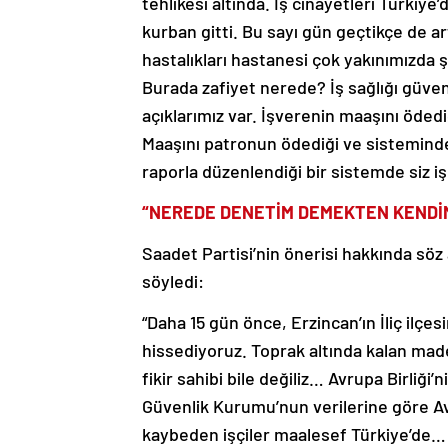
tehlikesi altında. İş cinayetleri Türkiye’
kurban gitti. Bu sayı gün geçtikçe de art
hastalıkları hastanesi çok yakınımızda 
Burada zafiyet nerede? İş sağlığı güvenli
açıklarımız var. İşverenin maaşını ödedi
Maaşını patronun ödediği ve sisteminde 
raporla düzenlendiği bir sistemde siz iş
“NEREDE DENETİM DEMEKTEN KENDİM
Saadet Partisi’nin önerisi hakkında söz 
söyledi:
“Daha 15 gün önce, Erzincan’ın İliç ilç
hissediyoruz. Toprak altında kalan mad
fikir sahibi bile değiliz… Avrupa Birliğ
Güvenlik Kurumu’nun verilerine göre Avr
kaybeden işçiler maalesef Türkiye’de… T