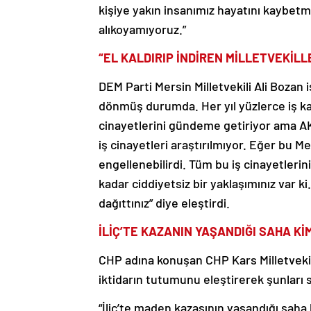
kişiye yakın insanımız hayatını kaybe
alıkoyamıyoruz.”
“EL KALDIRIP İNDİREN MİLLETVEKİLL
DEM Parti Mersin Milletvekili Ali Bozan 
dönmüş durumda. Her yıl yüzlerce iş ka
cinayetlerini gündeme getiriyor ama AKP
iş cinayetleri araştırılmıyor. Eğer bu Me
engellenebilirdi. Tüm bu iş cinayetlerin
kadar ciddiyetsiz bir yaklaşımınız var k
dağıttınız” diye eleştirdi.
İLİÇ’TE KAZANIN YAŞANDIĞI SAHA Kİ
CHP adına konuşan CHP Kars Milletvekil
iktidarın tutumunu eleştirerek şunları 
“İliç’te maden kazasının yaşandığı saha