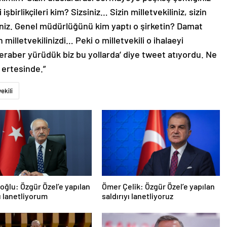
işbirlikçileri kim? Sizsiniz… Sizin milletvekiliniz, sizin
iniz. Genel müdürlüğünü kim yaptı o şirketin? Damat
 milletvekilinizdi… Peki o milletvekili o ihalaeyi
eraber yürüdük biz bu yollarda’ diye tweet atıyordu. Ne
ertesinde.”
vekili
roğlu: Özgür Özel’e yapılan
Ömer Çelik: Özgür Özel’e yapılan
yı lanetliyorum
saldırıyı lanetliyoruz