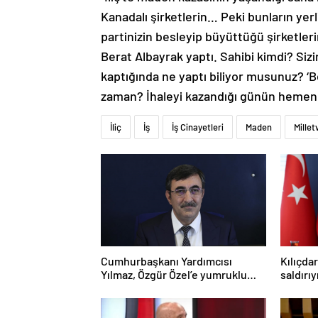
Kanadalı şirketlerin… Peki bunların yerli 
partinizin besleyip büyüttüğü şirketler
Berat Albayrak yaptı. Sahibi kimdi? Sizin
kaptığında ne yaptı biliyor musunuz? ‘B
zaman? İhaleyi kazandığı günün hemen 
İliç
İş
İş Cinayetleri
Maden
Millet
Cumhurbaşkanı Yardımcısı
Kılıçda
Yılmaz, Özgür Özel’e yumruklu
saldırı
saldırıyı kınadı