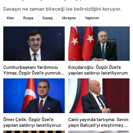
Savaşın ne zaman biteceği ise belirsizliğini koruyor.
Kiev
Rusya
Savaş
Ukrayna
Yaptırım
Cumhurbaşkanı Yardımcısı
Kılıçdaroğlu: Özgür Özel’e
Yılmaz, Özgür Özel’e yumruklu
yapılan saldırıyı lanetliyorum
saldırıyı kınadı
Ömer Çelik: Özgür Özel’e
Canlı yayında tartışma: Senin
yapılan saldırıyı lanetliyoruz
yaşın Bahçeli’yi eleştirmeye
yetmez