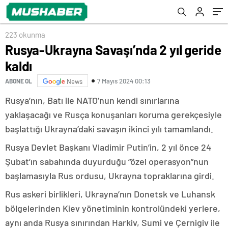
223 okunma
Rusya-Ukrayna Savaşı’nda 2 yıl geride
kaldı
7 Mayıs 2024 00:13
ABONE OL
News
Rusya’nın, Batı ile NATO’nun kendi sınırlarına
yaklaşacağı ve Rusça konuşanları koruma gerekçesiyle
başlattığı Ukrayna’daki savaşın ikinci yılı tamamlandı.
Rusya Devlet Başkanı Vladimir Putin’in, 2 yıl önce 24
Şubat’ın sabahında duyurduğu “özel operasyon”nun
başlamasıyla Rus ordusu, Ukrayna topraklarına girdi.
Rus askeri birlikleri, Ukrayna’nın Donetsk ve Luhansk
bölgelerinden Kiev yönetiminin kontrolündeki yerlere,
aynı anda Rusya sınırından Harkiv, Sumi ve Çernigiv ile