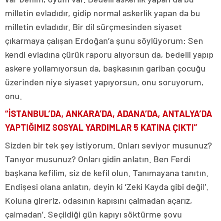
milletin evladıdır, gidip normal askerlik yapan da bu
milletin evladıdır. Bir dil sürçmesinden siyaset
çıkarmaya çalışan Erdoğan’a şunu söylüyorum: Sen
kendi evladına çürük raporu alıyorsun da, bedelli yapıp
askere yollamıyorsun da, başkasının gariban çocuğu
üzerinden niye siyaset yapıyorsun, onu soruyorum,
onu.
“İSTANBUL’DA, ANKARA’DA, ADANA’DA, ANTALYA’DA
YAPTIĞIMIZ SOSYAL YARDIMLAR 5 KATINA ÇIKTI”
Sizden bir tek şey istiyorum. Onları seviyor musunuz?
Tanıyor musunuz? Onları gidin anlatın. Ben Ferdi
başkana kefilim, siz de kefil olun. Tanımayana tanıtın.
Endişesi olana anlatın, deyin ki ‘Zeki Kayda gibi değil’.
Koluna gireriz, odasının kapısını çalmadan açarız,
çalmadan’. Seçildiği gün kapıyı söktürme şovu