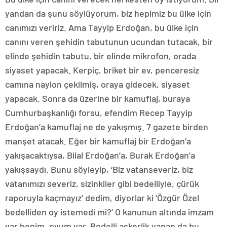
yandan da şunu söylüyorum, biz hepimiz bu ülke için
canımızı veririz. Ama Tayyip Erdoğan, bu ülke için
canını veren şehidin tabutunun ucundan tutacak, bir
elinde şehidin tabutu, bir elinde mikrofon, orada
siyaset yapacak. Kerpiç, briket bir ev, penceresiz
camına naylon çekilmiş, oraya gidecek, siyaset
yapacak. Sonra da üzerine bir kamuflaj, buraya
Cumhurbaşkanlığı forsu, efendim Recep Tayyip
Erdoğan’a kamuflaj ne de yakışmış. 7 gazete birden
manşet atacak. Eğer bir kamuflaj bir Erdoğan’a
yakışacaktıysa, Bilal Erdoğan’a, Burak Erdoğan’a
yakışsaydı. Bunu söyleyip, ‘Biz vatanseveriz, biz
vatanımızı severiz, sizinkiler gibi bedelliyle, çürük
raporuyla kaçmayız’ dedim, diyorlar ki ‘Özgür Özel
bedelliden oy istemedi mi?’ O kanunun altında imzam
var benim, oyum var. Bedelli askerlik yapan da bu