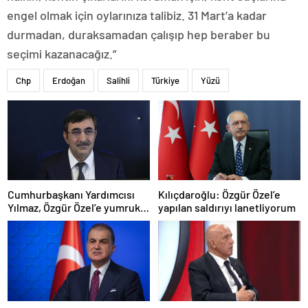
engel olmak için oylarınıza talibiz. 31 Mart’a kadar
durmadan, duraksamadan çalışıp hep beraber bu
seçimi kazanacağız.”
Chp
Erdoğan
Salihli
Türkiye
Yüzü
Cumhurbaşkanı Yardımcısı
Kılıçdaroğlu: Özgür Özel’e
Yılmaz, Özgür Özel’e yumruklu
yapılan saldırıyı lanetliyorum
saldırıyı kınadı