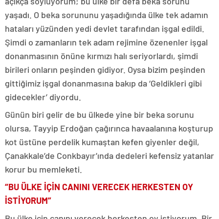
açıkça söylüyorum; bu ülke bir defa beka sorunu
yaşadı. O beka sorununu yaşadığında ülke tek adamın
hataları yüzünden yedi devlet tarafından işgal edildi.
Şimdi o zamanların tek adam rejimine özenenler işgal
donanmasının önüne kırmızı halı seriyorlardı, şimdi
birileri onların peşinden gidiyor. Oysa bizim peşinden
gittiğimiz işgal donanmasına bakıp da ‘Geldikleri gibi
gidecekler’ diyordu.
Günün biri gelir de bu ülkede yine bir beka sorunu
olursa, Tayyip Erdoğan çağırınca havaalanına koşturup
kot üstüne perdelik kumaştan kefen giyenler değil,
Çanakkale’de Conkbayır’ında dedeleri kefensiz yatanlar
korur bu memleketi.
“BU ÜLKE İÇİN CANINI VERECEK HERKESTEN OY
İSTİYORUM”
Bu ülke için canını verecek herkesten oy istiyorum. Bir