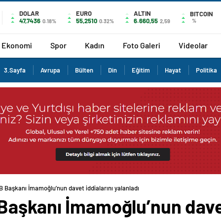
DOLAR
EURO
ALTIN
BITCOIN
47,7436
55,2510
6.660,55
%
0.18%
0.32%
2,59
Ekonomi
Spor
Kadın
Foto Galeri
Videolar
3.Sayfa
Avrupa
Bülten
Din
Eğitim
Hayat
Politika
 Başkanı İmamoğlu’nun davet iddialarını yalanladı
Başkanı İmamoğlu’nun davet