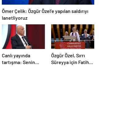
Ömer Çelik: Özgür Özel’e yapılan saldırıyı
lanetliyoruz
Canlı yayında
Özgür Özel, Sırrı
tartışma: Senin
Süreyya için Fatiha
yaşın Bahçeli’yi
yerine alkış istedi
eleştirmeye yetmez