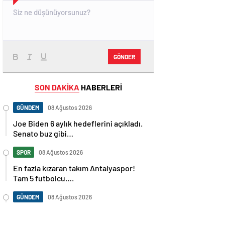
GÖNDER
SON DAKİKA
HABERLERİ
GÜNDEM
08 Ağustos 2026
Joe Biden 6 aylık hedeflerini açıkladı.
Senato buz gibi…
SPOR
08 Ağustos 2026
En fazla kızaran takım Antalyaspor!
Tam 5 futbolcu….
GÜNDEM
08 Ağustos 2026
Norweç silahlı kuvvetleri kadınlardan
oluşan özel kuvvetler eğitimlerini