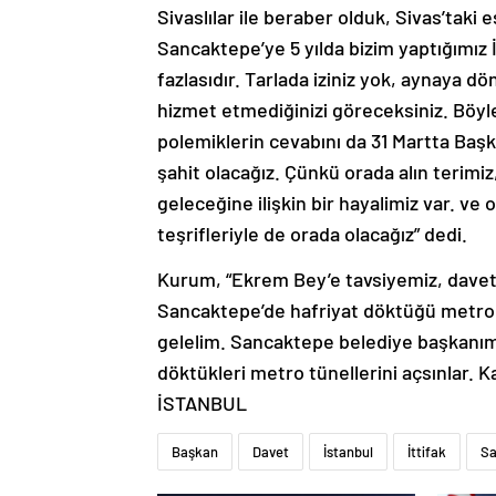
Sivaslılar ile beraber olduk, Sivas’tak
Sancaktepe’ye 5 yılda bizim yaptığımız 
fazlasıdır. Tarlada iziniz yok, aynaya d
hizmet etmediğinizi göreceksiniz. Böyl
polemiklerin cevabını da 31 Martta Başk
şahit olacağız. Çünkü orada alın terimi
geleceğine ilişkin bir hayalimiz var. v
teşrifleriyle de orada olacağız” dedi.
Kurum, “Ekrem Bey’e tavsiyemiz, davet 
Sancaktepe’de hafriyat döktüğü metronu
gelelim. Sancaktepe belediye başkanımı
döktükleri metro tünellerini açsınlar. Kar
İSTANBUL
Başkan
Davet
İstanbul
İttifak
Sa