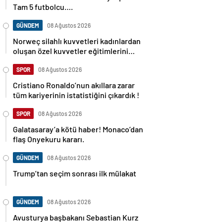
Tam 5 futbolcu….
GÜNDEM
08 Ağustos 2026
Norweç silahlı kuvvetleri kadınlardan
oluşan özel kuvvetler eğitimlerini
başlattı.
SPOR
08 Ağustos 2026
Cristiano Ronaldo’nun akıllara zarar
tüm kariyerinin istatistiğini çıkardık !
SPOR
08 Ağustos 2026
Galatasaray’a kötü haber! Monaco’dan
flaş Onyekuru kararı.
GÜNDEM
08 Ağustos 2026
Trump’tan seçim sonrası ilk mülakat
GÜNDEM
08 Ağustos 2026
Avusturya başbakanı Sebastian Kurz