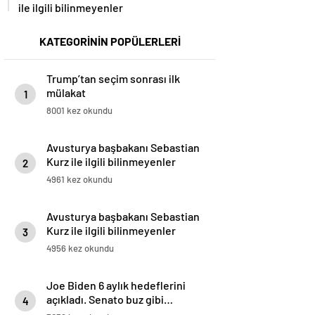
ile ilgili bilinmeyenler
KATEGORİNİN POPÜLERLERİ
Trump’tan seçim sonrası ilk
mülakat
1
8001 kez okundu
Avusturya başbakanı Sebastian
Kurz ile ilgili bilinmeyenler
2
4961 kez okundu
Avusturya başbakanı Sebastian
Kurz ile ilgili bilinmeyenler
3
4956 kez okundu
Joe Biden 6 aylık hedeflerini
açıkladı. Senato buz gibi…
4