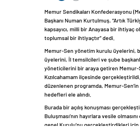
Memur Sendikaları Konfederasyonu (Me
Başkanı Numan Kurtulmuş, “Artık Türkiye
kapsayıcı, milli bir Anayasa bir ihtiyaç 
toplumsal bir ihtiyaçtır” dedi.
Memur-Sen yönetim kurulu üyelerini, ba
üyelerini, İl temsilcileri ve şube başka
yöneticilerini bir araya getiren Memur
Kızılcahamam ilçesinde gerçekleştirild
düzenlenen programda, Memur-Sen’in ça
hedefleri ele alındı.
Burada bir açılış konuşması gerçekleşt
Buluşması’nın hayırlara vesile olmasını
genel Kurulu’nu gerçekleştirdikleri iç
Kurtulmuş, Türkiye’nin ve dünyanın ço