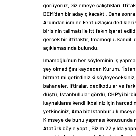
görüyoruz. Gizlemeye çalıştıkları ittifa
DEM’den bir aday çıkacaktı. Daha sonra K
Ardından ismine kent uzlaşısı dedikleri 
birisinin talimatı ile ittifakın işaret ed
gerçek bir ittifaktır. İmamoğlu, kandil uz
açıklamasında bulundu.
İmamoğlu’nun her söyleminin iş yapma b
şey olmadığını kaydeden Kurum, “İstanbu
hizmet mi getirdiniz ki söyleyeceksiniz.
bahaneler, iftiralar, dedikodular ve fark
düştü. İstanbullular gördü. CHP’yi birbi
kaynaklarını kendi ikbaliniz için harc
yetkinsiniz. Ama biz İstanbul’u kimse
Kimseye de bunu yapması konusunda 
Atatürk böyle yaptı. Bizim 22 yılda y