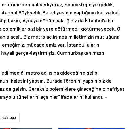
i eserlerimizden bahsediyoruz. Sancaktepe’ye geldik.
İstanbul Büykşehir Belediyesinin yaptığının kat ve kat
önüp bakın. Aynaya dönüp baktığınız da İstanbul’a bir
e polemikler sizi bir yere götürmedi, götürmeyecek. O
an alacak. Biz metro açılışında milletimizin mutluğuna
z, emeğimiz, mücadelemiz var. İstanbulluların
e o hayali gerçekleştirmişiz. Cumhurbaşkanımızın
edilmediği metro açılışına gideceğine gelip
n ihalesini yapsın. Burada törenini yapsın biz de
z da gelsin. Gereksiz polemiklere gireceğine o hafriyat
ayolu tünellerini açsınlar” ifadelerini kullandı. –
ncaktepe