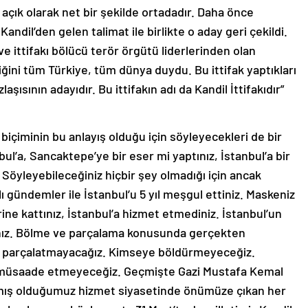
k açık olarak net bir şekilde ortadadır. Daha önce
andil’den gelen talimat ile birlikte o aday geri çekildi.
ve ittifakı bölücü terör örgütü liderlerinden olan
ildiğini tüm Türkiye, tüm dünya duydu. Bu ittifak yaptıkları
laşısının adayıdır. Bu ittifakın adı da Kandil İttifakıdır”
içiminin bu anlayış olduğu için söyleyecekleri de bir
l’a, Sancaktepe’ye bir eser mi yaptınız, İstanbul’a bir
 Söyleyebileceğiniz hiçbir şey olmadığı için ancak
lı gündemler ile İstanbul’u 5 yıl meşgul ettiniz. Maskeniz
rine kattınız, İstanbul’a hizmet etmediniz. İstanbul’un
adınız. Bölme ve parçalama konusunda gerçekten
ye parçalatmayacağız. Kimseye böldürmeyeceğiz.
müsaade etmeyeceğiz. Geçmişte Gazi Mustafa Kemal
apmış olduğumuz hizmet siyasetinde önümüze çıkan her