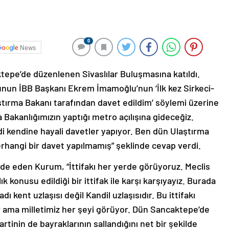
0
News
epe’de düzenlenen Sivaslılar Buluşmasına katıldı.
un İBB Başkanı Ekrem İmamoğlu’nun ‘İlk kez Sirkeci-
aştırma Bakanı tarafından davet edildim’ söylemi üzerine
 Bakanlığımızın yaptığı metro açılışına gideceğiz.
di kendine hayali davetler yapıyor. Ben dün Ulaştırma
rhangi bir davet yapılmamış” şeklinde cevap verdi.
 ifade eden Kurum, “İttifakı her yerde görüyoruz. Meclis
ık konusu edildiği bir ittifak ile karşı karşıyayız. Burada
ı kent uzlaşısı değil Kandil uzlaşısıdır. Bu ittifakı
er ama milletimiz her şeyi görüyor. Dün Sancaktepe’de
tinin de bayraklarının sallandığını net bir şekilde