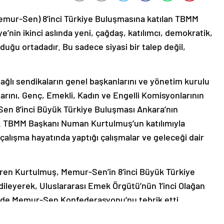
mur-Sen) 8’inci Türkiye Buluşmasına katılan TBMM
’nin ikinci aslında yeni, çağdaş, katılımcı, demokratik,
olduğu ortadadır. Bu sadece siyasi bir talep değil,
ğlı sendikaların genel başkanlarını ve yönetim kurulu
nlarını, Genç, Emekli, Kadın ve Engelli Komisyonlarının
-Sen 8’inci Büyük Türkiye Buluşması Ankara’nın
i. TBMM Başkanı Numan Kurtulmuş’un katılımıyla
lışma hayatında yaptığı çalışmalar ve geleceği dair
iren Kurtulmuş, Memur-Sen’in 8’inci Büyük Türkiye
 dileyerek, Uluslararası Emek Örgütü’nün 1’inci Olağan
in de Memur-Sen Konfederasyonu’nu tebrik etti.
k önemli bir dönemden geçtiğini vurgulayarak, bu