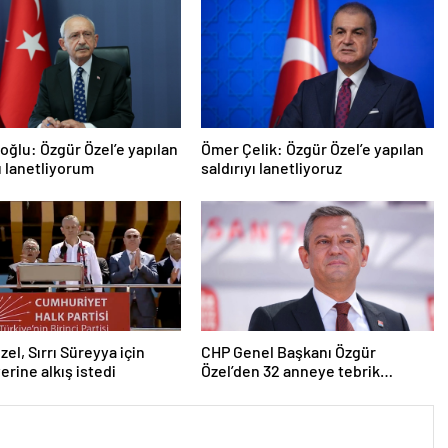
roğlu: Özgür Özel’e yapılan
Ömer Çelik: Özgür Özel’e yapılan
yı lanetliyorum
saldırıyı lanetliyoruz
zel, Sırrı Süreyya için
CHP Genel Başkanı Özgür
erine alkış istedi
Özel’den 32 anneye tebrik
telefonu