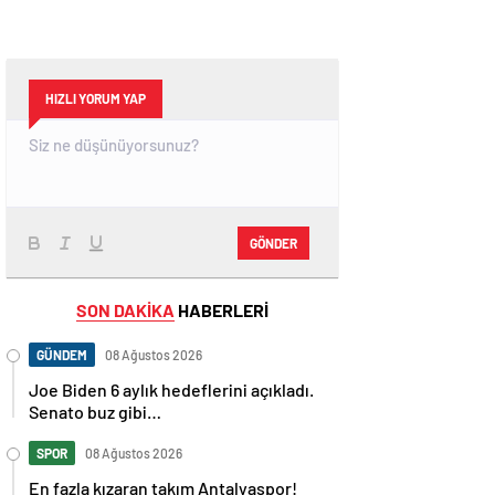
HIZLI YORUM YAP
GÖNDER
SON DAKİKA
HABERLERİ
GÜNDEM
08 Ağustos 2026
Joe Biden 6 aylık hedeflerini açıkladı.
Senato buz gibi…
SPOR
08 Ağustos 2026
En fazla kızaran takım Antalyaspor!