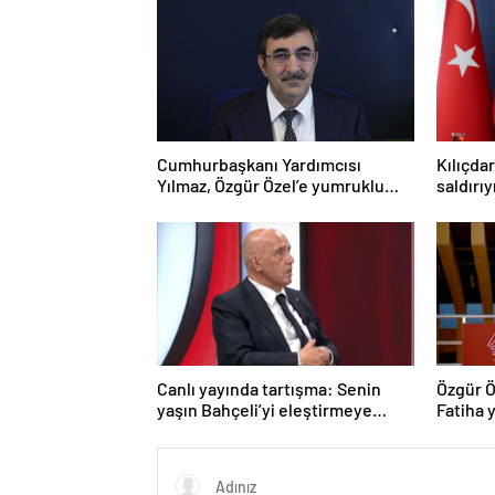
Cumhurbaşkanı Yardımcısı
Kılıçda
Yılmaz, Özgür Özel’e yumruklu
saldırı
saldırıyı kınadı
Canlı yayında tartışma: Senin
Özgür Ö
yaşın Bahçeli’yi eleştirmeye
Fatiha y
yetmez