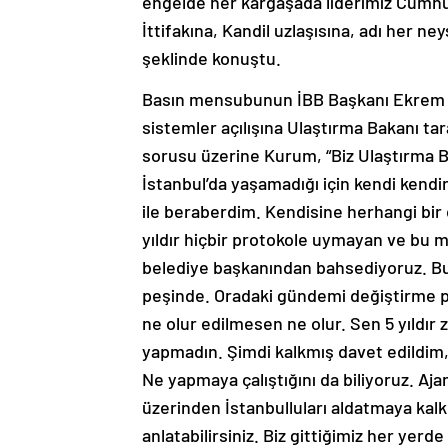
engelde her kargaşada liderimiz Cumhur
İttifakına, Kandil uzlaşısına, adı her ne
şeklinde konuştu.
Basın mensubunun İBB Başkanı Ekrem İm
sistemler açılışına Ulaştırma Bakanı ta
sorusu üzerine Kurum, “Biz Ulaştırma Ba
İstanbul’da yaşamadığı için kendi kendi
ile beraberdim. Kendisine herhangi bir d
yıldır hiçbir protokole uymayan ve bu 
belediye başkanından bahsediyoruz. Bu
peşinde. Oradaki gündemi değiştirme p
ne olur edilmesen ne olur. Sen 5 yıldır z
yapmadın. Şimdi kalkmış davet edildim,
Ne yapmaya çalıştığını da biliyoruz. Aj
üzerinden İstanbulluları aldatmaya kal
anlatabilirsiniz. Biz gittiğimiz her ye