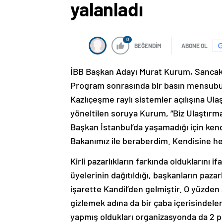
yalanladı
0
BEĞENDİM
ABONE OL
İBB Başkan Adayı Murat Kurum, Sancakt
Program sonrasında bir basın mensubun
Kazlıçeşme raylı sistemler açılışına Ul
yöneltilen soruya Kurum, “Biz Ulaştırma
Başkan İstanbul’da yaşamadığı için ken
Bakanımız ile beraberdim. Kendisine he
Kirli pazarlıkların farkında olduklarını
üyelerinin dağıtıldığı, başkanların pazarl
işarette Kandil’den gelmiştir. O yüzden ad
gizlemek adına da bir çaba içerisindel
yapmış oldukları organizasyonda da 2 par