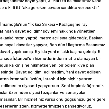
başkanımız böyle yaptı. 31 Mart’ta da milletimiz Kandil
yse o kirli ittifaka gereken cevabı sandıkta verecektir”
amoğlu’nun “İlk kez Sirkeci – Kazlıçeşme raylı
rafından davet edildim” söylemi hakkında yöneltilen
kanlığımızın yaptığı metro açılışına gideceğiz. Başkan
ne hayali davetler yapıyor. Ben dün Ulaştırma Bakanımız
avet yapılmamış. 5 yılda yeni mi aklı başına gelmiş. 5
manada İstanbul’un hizmetlerinden mutlu olamayan bir
gün kalkmış ne hikmetse yeni bir polemik ve plan
eşinde. Davet edildim, edilmedim. Yani davet edilsen
aten İstanbul’u üzdün, İstanbul için hiçbir yatırımı
 edilmedim siyaseti yapıyorsun. Seni hepimiz öğrendik.
anslar üzerinden siyasi tezgahlar ve senaryolar
kmasınlar. Bir hizmetiniz varsa onu göğsünüzü gere gere
rde eserlerimizden, hizmetlerimizden bahsediyoruz.