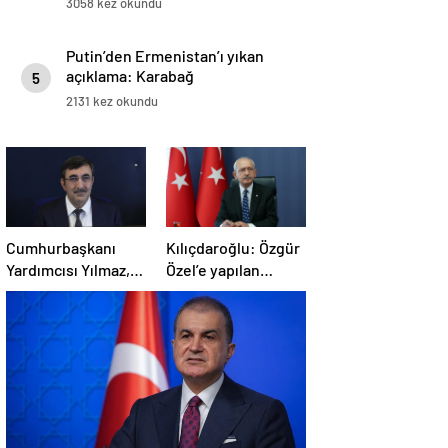
3058 kez okundu
Putin’den Ermenistan’ı yıkan
açıklama: Karabağ
5
Azerbaycan’ın ayrılmaz bir
2131 kez okundu
parçasıdır!
Cumhurbaşkanı
Kılıçdaroğlu: Özgür
Yardımcısı Yılmaz,
Özel’e yapılan
Özgür Özel’e
saldırıyı
yumruklu saldırıyı
lanetliyorum
kınadı