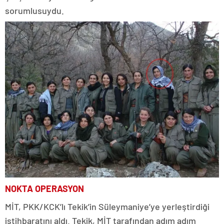
sorumlusuydu.
NOKTA OPERASYON
MİT, PKK/KCK’lı Tekik’in Süleymaniye’ye yerleştirdiği
istihbaratını aldı. Tekik, MİT tarafından adım adım