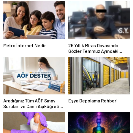
Metro İnternet Nedir
25 Yıllık Miras Davasında
Gözler Temmuz Ayındaki
Karar Duruşmasına Çevrildi
Aradığınız Tüm AÖF Sınav
Eşya Depolama Rehberi
Soruları ve Canlı Açıköğretim
Forumu Burada