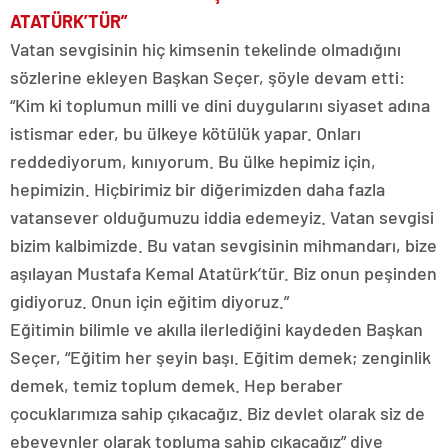
ATATÜRK’TÜR”
Vatan sevgisinin hiç kimsenin tekelinde olmadığını
sözlerine ekleyen Başkan Seçer, şöyle devam etti:
“Kim ki toplumun milli ve dini duygularını siyaset adına
istismar eder, bu ülkeye kötülük yapar. Onları
reddediyorum, kınıyorum. Bu ülke hepimiz için,
hepimizin. Hiçbirimiz bir diğerimizden daha fazla
vatansever olduğumuzu iddia edemeyiz. Vatan sevgisi
bizim kalbimizde. Bu vatan sevgisinin mihmandarı, bize
aşılayan Mustafa Kemal Atatürk’tür. Biz onun peşinden
gidiyoruz. Onun için eğitim diyoruz.”
Eğitimin bilimle ve akılla ilerlediğini kaydeden Başkan
Seçer, “Eğitim her şeyin başı. Eğitim demek; zenginlik
demek, temiz toplum demek. Hep beraber
çocuklarımıza sahip çıkacağız. Biz devlet olarak siz de
ebeveynler olarak topluma sahip çıkacağız” diye