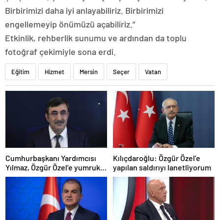
Birbirimizi daha iyi anlayabiliriz. Birbirimizi
engellemeyip önümüzü açabiliriz.”
Etkinlik, rehberlik sunumu ve ardından da toplu
fotoğraf çekimiyle sona erdi.
Eğitim
Hizmet
Mersin
Seçer
Vatan
Cumhurbaşkanı Yardımcısı
Kılıçdaroğlu: Özgür Özel’e
Yılmaz, Özgür Özel’e yumruklu
yapılan saldırıyı lanetliyorum
saldırıyı kınadı