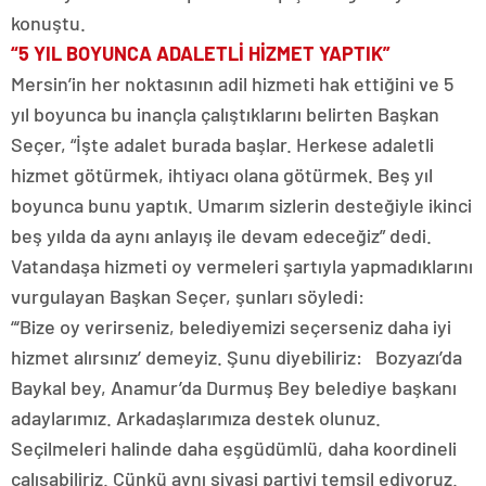
konuştu.
“5 YIL BOYUNCA ADALETLİ HİZMET YAPTIK”
Mersin’in her noktasının adil hizmeti hak ettiğini ve 5
yıl boyunca bu inançla çalıştıklarını belirten Başkan
Seçer, “İşte adalet burada başlar. Herkese adaletli
hizmet götürmek, ihtiyacı olana götürmek. Beş yıl
boyunca bunu yaptık. Umarım sizlerin desteğiyle ikinci
beş yılda da aynı anlayış ile devam edeceğiz” dedi.
Vatandaşa hizmeti oy vermeleri şartıyla yapmadıklarını
vurgulayan Başkan Seçer, şunları söyledi:
“‘Bize oy verirseniz, belediyemizi seçerseniz daha iyi
hizmet alırsınız’ demeyiz. Şunu diyebiliriz: Bozyazı’da
Baykal bey, Anamur’da Durmuş Bey belediye başkanı
adaylarımız. Arkadaşlarımıza destek olunuz.
Seçilmeleri halinde daha eşgüdümlü, daha koordineli
çalışabiliriz. Çünkü aynı siyasi partiyi temsil ediyoruz.