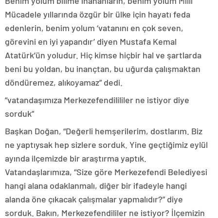
Benim yolum bilime inananların, benim yolum Milli
Mücadele yıllarında özgür bir ülke için hayatı feda
edenlerin, benim yolum ‘vatanını en çok seven,
görevini en iyi yapandır’ diyen Mustafa Kemal
Atatürk’ün yoludur. Hiç kimse hiçbir hal ve şartlarda
beni bu yoldan, bu inançtan, bu uğurda çalışmaktan
döndüremez, alıkoyamaz” dedi.
“vatandaşımıza Merkezefendilililer ne istiyor diye
sorduk”
Başkan Doğan, “Değerli hemşerilerim, dostlarım. Biz
ne yaptıysak hep sizlere sorduk. Yine geçtiğimiz eylül
ayında ilçemizde bir araştırma yaptık.
Vatandaşlarımıza, “Size göre Merkezefendi Belediyesi
hangi alana odaklanmalı, diğer bir ifadeyle hangi
alanda öne çıkacak çalışmalar yapmalıdır?” diye
sorduk. Bakın, Merkezefendililer ne istiyor? İlçemizin