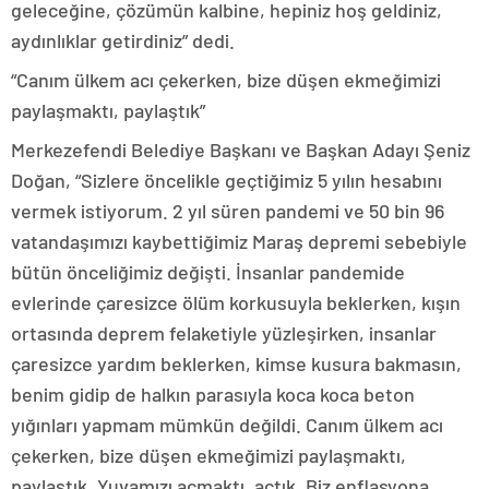
geleceğine, çözümün kalbine, hepiniz hoş geldiniz,
aydınlıklar getirdiniz” dedi.
“Canım ülkem acı çekerken, bize düşen ekmeğimizi
paylaşmaktı, paylaştık”
Merkezefendi Belediye Başkanı ve Başkan Adayı Şeniz
Doğan, “Sizlere öncelikle geçtiğimiz 5 yılın hesabını
vermek istiyorum. 2 yıl süren pandemi ve 50 bin 96
vatandaşımızı kaybettiğimiz Maraş depremi sebebiyle
bütün önceliğimiz değişti. İnsanlar pandemide
evlerinde çaresizce ölüm korkusuyla beklerken, kışın
ortasında deprem felaketiyle yüzleşirken, insanlar
çaresizce yardım beklerken, kimse kusura bakmasın,
benim gidip de halkın parasıyla koca koca beton
yığınları yapmam mümkün değildi. Canım ülkem acı
çekerken, bize düşen ekmeğimizi paylaşmaktı,
paylaştık. Yuvamızı açmaktı, açtık. Biz enflasyona,