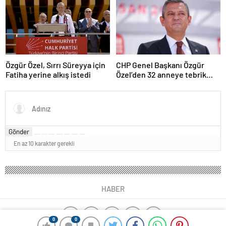
Özgür Özel, Sırrı Süreyya için
CHP Genel Başkanı Özgür
Fatiha yerine alkış istedi
Özel’den 32 anneye tebrik
telefonu
Gönder
En az 10 karakter gerekli
HABER
0
0