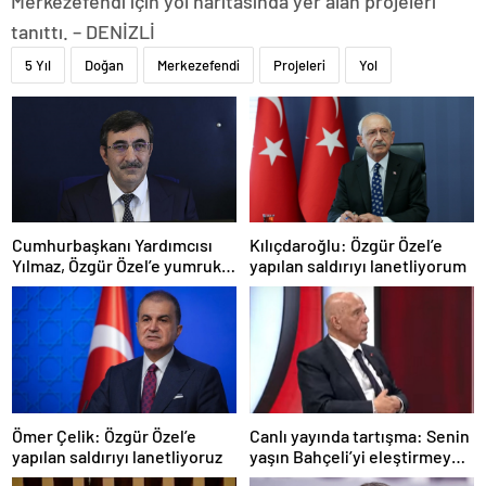
Merkezefendi için yol haritasında yer alan projeleri
tanıttı. – DENİZLİ
5 Yıl
Doğan
Merkezefendi
Projeleri
Yol
Cumhurbaşkanı Yardımcısı
Kılıçdaroğlu: Özgür Özel’e
Yılmaz, Özgür Özel’e yumruklu
yapılan saldırıyı lanetliyorum
saldırıyı kınadı
Ömer Çelik: Özgür Özel’e
Canlı yayında tartışma: Senin
yapılan saldırıyı lanetliyoruz
yaşın Bahçeli’yi eleştirmeye
yetmez