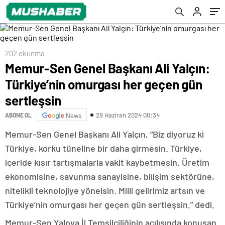
sertleşsin
202 okunma
Memur-Sen Genel Başkanı Ali Yalçın:
Türkiye’nin omurgası her geçen gün
sertleşsin
29 Haziran 2024 00:34
ABONE OL
News
Memur-Sen Genel Başkanı Ali Yalçın, “Biz diyoruz ki
Türkiye, korku tüneline bir daha girmesin. Türkiye,
içeride kısır tartışmalarla vakit kaybetmesin. Üretim
ekonomisine, savunma sanayisine, bilişim sektörüne,
nitelikli teknolojiye yönelsin. Milli gelirimiz artsın ve
Türkiye’nin omurgası her geçen gün sertleşsin.” dedi.
Memur-Sen Yalova İl Temsilciliğinin açılışında konuşan