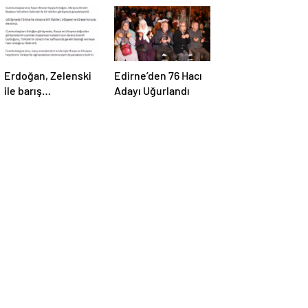
Erdoğan, Zelenski
Edirne’den 76 Hacı
ile barış
Adayı Uğurlandı
müzakereleri
hakkında görüştü