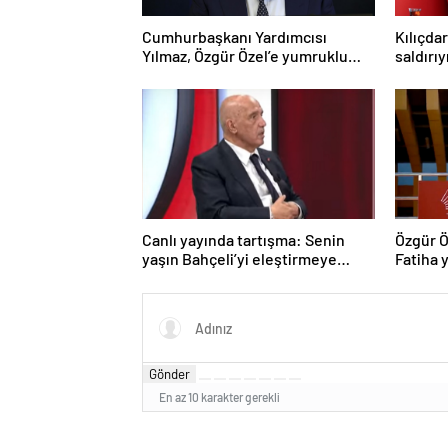
Cumhurbaşkanı Yardımcısı
Kılıçda
Yılmaz, Özgür Özel’e yumruklu
saldırı
saldırıyı kınadı
Canlı yayında tartışma: Senin
Özgür Ö
yaşın Bahçeli’yi eleştirmeye
Fatiha y
yetmez
Gönder
En az 10 karakter gerekli