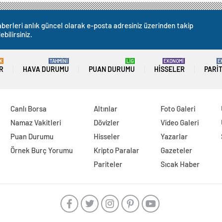
berleri anlık güncel olarak e-posta adresiniz üzerinden takip
ebilirsiniz.
K
TAHMİNİ
LİG
EKONOMİ
E
R
HAVA DURUMU
PUAN DURUMU
HISSELER
PARI
Canlı Borsa
Altınlar
Foto Galeri
Namaz Vakitleri
Dövizler
Video Galeri
Puan Durumu
Hisseler
Yazarlar
Örnek Burç Yorumu
Kripto Paralar
Gazeteler
Pariteler
Sıcak Haber