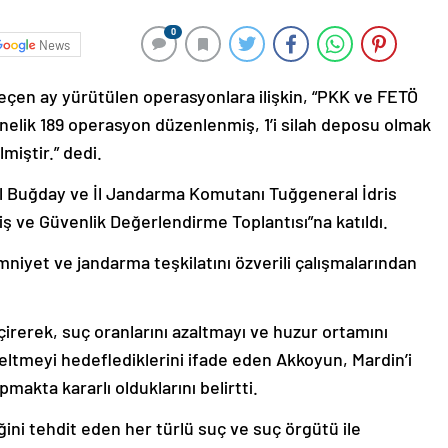
0
News
eçen ay yürütülen operasyonlara ilişkin, “PKK ve FETÖ
nelik 189 operasyon düzenlenmiş, 1’i silah deposu olmak
miştir.” dedi.
il Buğday ve İl Jandarma Komutanı Tuğgeneral İdris
iş ve Güvenlik Değerlendirme Toplantısı”na katıldı.
iyet ve jandarma teşkilatını özverili çalışmalarından
çirerek, suç oranlarını azaltmayı ve huzur ortamını
eltmeyi hedeflediklerini ifade eden Akkoyun, Mardin’i
makta kararlı olduklarını belirtti.
ini tehdit eden her türlü suç ve suç örgütü ile