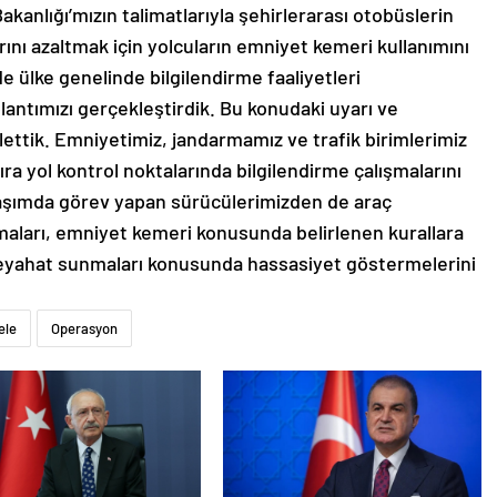
kanlığı’mızın talimatlarıyla şehirlerarası otobüslerin
rını azaltmak için yolcuların emniyet kemeri kullanımını
e ülke genelinde bilgilendirme faaliyetleri
antımızı gerçekleştirdik. Bu konudaki uyarı ve
lettik. Emniyetimiz, jandarmamız ve trafik birimlerimiz
ıra yol kontrol noktalarında bilgilendirme çalışmalarını
laşımda görev yapan sürücülerimizden de araç
pmaları, emniyet kemeri konusunda belirlenen kurallara
seyahat sunmaları konusunda hassasiyet göstermelerini
ele
Operasyon