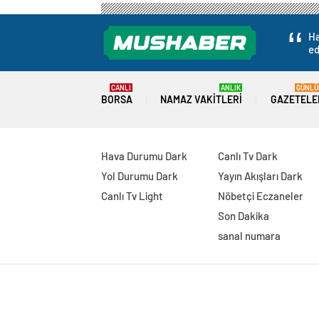
Ha
ed
CANLI
ANLIK
GÜNLÜ
BORSA
NAMAZ VAKITLERI
GAZETELE
Hava Durumu Dark
Canlı Tv Dark
Yol Durumu Dark
Yayın Akışları Dark
Canlı Tv Light
Nöbetçi Eczaneler
Son Dakika
sanal numara