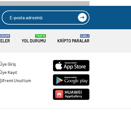
KONOMİ
TRAFİK
CANLI
TELER
YOL DURUMU
KRIPTO PARALAR
Üye Giriş
Üye Kayıt
Şifremi Unuttum