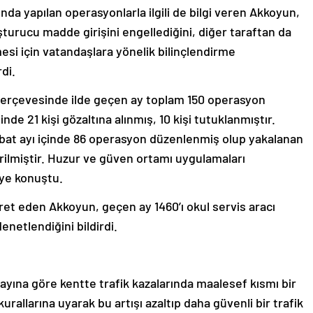
da yapılan operasyonlarla ilgili de bilgi veren Akkoyun,
uşturucu madde girişini engellediğini, diğer taraftan da
i için vatandaşlara yönelik bilinçlendirme
rdi.
çerçevesinde ilde geçen ay toplam 150 operasyon
e 21 kişi gözaltına alınmış, 10 kişi tutuklanmıştır.
bat ayı içinde 86 operasyon düzenlenmiş olup yakalanan
irilmiştir. Huzur ve güven ortamı uygulamaları
iye konuştu.
ret eden Akkoyun, geçen ay 1460’ı okul servis aracı
netlendiğini bildirdi.
 ayına göre kentte trafik kazalarında maalesef kısmı bir
kurallarına uyarak bu artışı azaltıp daha güvenli bir trafik