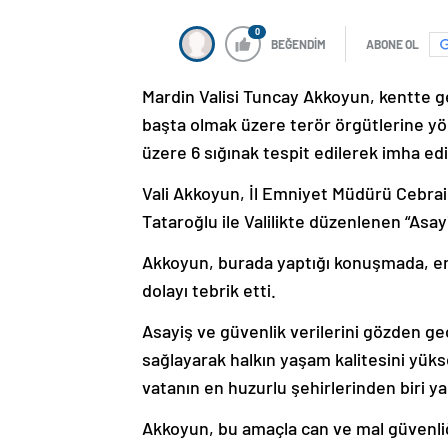
0
BEĞENDİM
ABONE OL
Mardin Valisi Tuncay Akkoyun, kentte g
başta olmak üzere terör örgütlerine yö
üzere 6 sığınak tespit edilerek imha edil
Vali Akkoyun, İl Emniyet Müdürü Cebra
Tataroğlu ile Valilikte düzenlenen “Asay
Akkoyun, burada yaptığı konuşmada, emn
dolayı tebrik etti.
Asayiş ve güvenlik verilerini gözden ge
sağlayarak halkın yaşam kalitesini yüks
vatanın en huzurlu şehirlerinden biri yap
Akkoyun, bu amaçla can ve mal güvenliğ