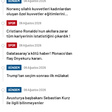
GÜNDEM
06 Ağustos 2026
Norweç silahlı kuvvetleri kadınlardan
oluşan özel kuvvetler eğitimlerini
başlattı.
SPOR
06 Ağustos 2026
Cristiano Ronaldo’nun akıllara zarar
tüm kariyerinin istatistiğini çıkardık !
SPOR
06 Ağustos 2026
Galatasaray’a kötü haber! Monaco’dan
flaş Onyekuru kararı.
GÜNDEM
06 Ağustos 2026
Trump’tan seçim sonrası ilk mülakat
GÜNDEM
06 Ağustos 2026
Avusturya başbakanı Sebastian Kurz
ile ilgili bilinmeyenler