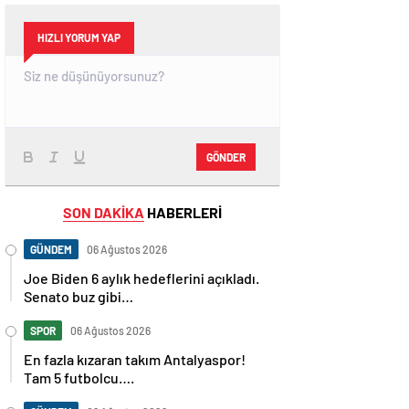
HIZLI YORUM YAP
GÖNDER
SON DAKİKA
HABERLERİ
GÜNDEM
06 Ağustos 2026
Joe Biden 6 aylık hedeflerini açıkladı.
Senato buz gibi…
SPOR
06 Ağustos 2026
En fazla kızaran takım Antalyaspor!
Tam 5 futbolcu….