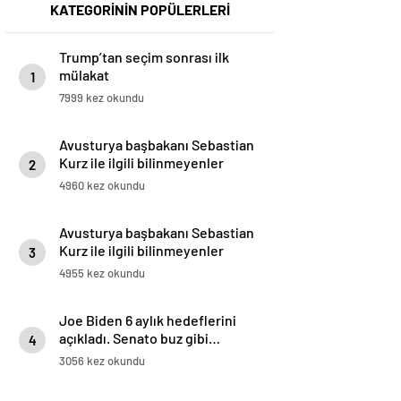
KATEGORİNİN POPÜLERLERİ
Trump’tan seçim sonrası ilk
mülakat
1
7999 kez okundu
Avusturya başbakanı Sebastian
Kurz ile ilgili bilinmeyenler
2
4960 kez okundu
Avusturya başbakanı Sebastian
Kurz ile ilgili bilinmeyenler
3
4955 kez okundu
Joe Biden 6 aylık hedeflerini
açıkladı. Senato buz gibi…
4
3056 kez okundu