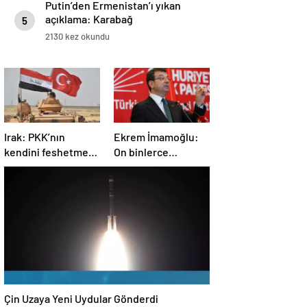
Putin’den Ermenistan’ı yıkan
açıklama: Karabağ
5
Azerbaycan’ın ayrılmaz bir
2130 kez okundu
parçasıdır!
Irak: PKK’nın
Ekrem İmamoğlu:
kendini feshetme
On binlerce
kararını
vatandaşımızın
memnuniyetle
hayatına mal olan
karşılıyoruz
dönemin
kapanmasına çok
sevindim
Çin Uzaya Yeni Uydular Gönderdi