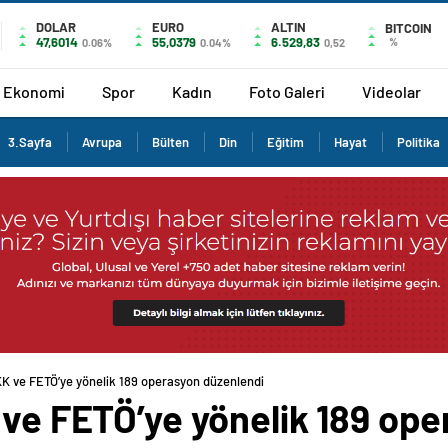
DOLAR
EURO
ALTIN
BITCOIN
47,6014
55,0379
6.529,83
%
0.06%
0.04%
0,52
Ekonomi
Spor
Kadın
Foto Galeri
Videolar
3.Sayfa
Avrupa
Bülten
Din
Eğitim
Hayat
Politika
KK ve FETÖ’ye yönelik 189 operasyon düzenlendi
 ve FETÖ’ye yönelik 189 op