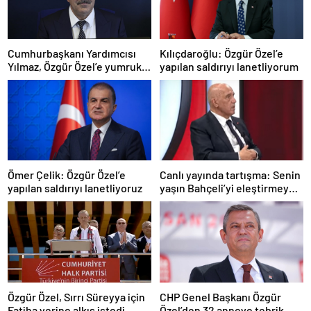
Cumhurbaşkanı Yardımcısı
Kılıçdaroğlu: Özgür Özel’e
Yılmaz, Özgür Özel’e yumruklu
yapılan saldırıyı lanetliyorum
saldırıyı kınadı
Ömer Çelik: Özgür Özel’e
Canlı yayında tartışma: Senin
yapılan saldırıyı lanetliyoruz
yaşın Bahçeli’yi eleştirmeye
yetmez
Özgür Özel, Sırrı Süreyya için
CHP Genel Başkanı Özgür
Fatiha yerine alkış istedi
Özel’den 32 anneye tebrik