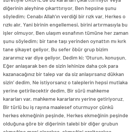
diğerinin aleyhine çıkarttırıyor. Ben hepsine şunu
söyledim; Cenabı Allah’ın verdiği bir rızk var. Herkes o
rızkı alır. Yani birinin engellemesi, birini artırmasıyla bu
işler olmuyor. Ben ulaşım esnafının tümüne her zaman
şunu söyledim; bir tane taşı yerinden oynattın mı kırk
tane şikayet geliyor. Bu sefer öbür grup bizim
zararımız var diye geliyor. Dedim ki; ‘Oturun, konuşun.
Eğer anlaşarak ben de sizin lehinize daha çok para
kazanacağınız bir talep var da siz anlaşırsanız dükkan
sizin’ dedim. Ne istiyorsanız o taleplerin hepsi mutlaka
yerine getirilecektir dedim. Bir sürü mahkeme
kararları var, mahkeme kararlarını yerine getiriyoruz.
Bir türlü bu iş rayına maalesef oturmuyor çünkü
herkes ekmeğinin peşinde. Herkes ekmeğinin peşinde
olduğuna göre bir diğerinin talebi bir diğer grubun
ekmeğine mani olacaksa, ekmeğini azaltacaksa