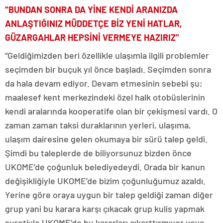
“BUNDAN SONRA DA YİNE KENDİ ARANIZDA
ANLAŞTIĞINIZ MÜDDETÇE BİZ YENİ HATLAR,
GÜZARGAHLAR HEPSİNİ VERMEYE HAZIRIZ”
“Geldiğimizden beri özellikle ulaşımla ilgili problemler
seçimden bir buçuk yıl önce başladı. Seçimden sonra
da hala devam ediyor. Devam etmesinin sebebi şu;
maalesef kent merkezindeki özel halk otobüslerinin
kendi aralarında kooperatife olan bir çekişmesi vardı. O
zaman zaman taksi duraklarının yerleri, ulaşıma,
ulaşım dairesine gelen okumaya bir sürü talep geldi.
Şimdi bu taleplerde de biliyorsunuz bizden önce
UKOME’de çoğunluk belediyedeydi. Orada bir kanun
değişikliğiyle UKOME’de bizim çoğunluğumuz azaldı.
Yerine göre oraya uygun bir talep geldiği zaman diğer
grup yani bu karara karşı çıkacak grup kulis yapmak
suretiyle UKOME’de bu kararları çıkarttırmıyor veya