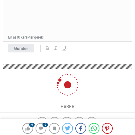
En az 10 karakter gerekli
Gönder
HABER
0
0
yangın algılama sistemleri