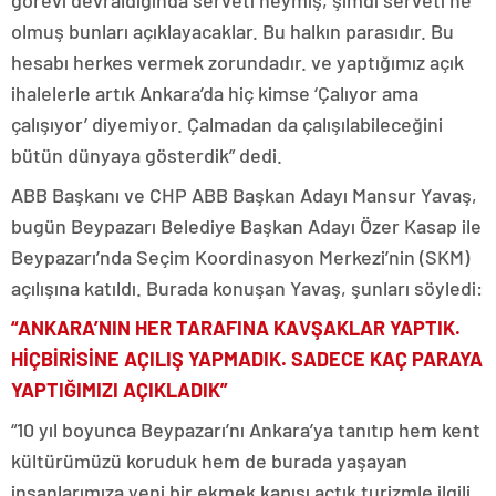
görevi devraldığında serveti neymiş, şimdi serveti ne
olmuş bunları açıklayacaklar. Bu halkın parasıdır. Bu
hesabı herkes vermek zorundadır. ve yaptığımız açık
ihalelerle artık Ankara’da hiç kimse ‘Çalıyor ama
çalışıyor’ diyemiyor. Çalmadan da çalışılabileceğini
bütün dünyaya gösterdik” dedi.
ABB Başkanı ve CHP ABB Başkan Adayı Mansur Yavaş,
bugün Beypazarı Belediye Başkan Adayı Özer Kasap ile
Beypazarı’nda Seçim Koordinasyon Merkezi’nin (SKM)
açılışına katıldı. Burada konuşan Yavaş, şunları söyledi:
“ANKARA’NIN HER TARAFINA KAVŞAKLAR YAPTIK.
HİÇBİRİSİNE AÇILIŞ YAPMADIK. SADECE KAÇ PARAYA
YAPTIĞIMIZI AÇIKLADIK”
“10 yıl boyunca Beypazarı’nı Ankara’ya tanıtıp hem kent
kültürümüzü koruduk hem de burada yaşayan
insanlarımıza yeni bir ekmek kapısı açtık turizmle ilgili.