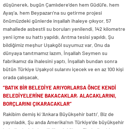
düşünerek, bugün Çamlıdere’den hem Güdül’e, hem
Ayaş’a, hem Beypazarı’na su getirme projesi
önümüzdeki günlerde inşallah ihaleye çıkıyor. 57
mahallede asbestli su boruları yenilendi. 142 kilometre
yeni içme su hattı yapıldı. Arıtma tesisi yapıldı. Şu
bildiğimiz meşhur Uşakgöl suyumuz var. Onu da
dünyaya tanıtmamız lazım. İnşallah Seymen su
fabrikamız da ihalesini yaptı. İnşallah bundan sonra
bütün Türkiye Uşakyol sularını içecek ve en az 100 kişi
orada çalışacak.
“BATIK BİR BELEDİYE ARIYORLARSA ÖNCE KENDİ
BELEDİ
YE
LERİNE BAKACAKLAR. ALACAKLARINI,
BORÇLARINI ÇIKARACAKLAR”
Rakibim demiş ki ‘Ankara Büyükşehir battı’. Biz de
yayınladık. Şu anda Amerika’nın Türkiye’de büyükşehir