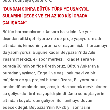
bütün dünyaya gösterdik.
“BUNDAN SONRA BÜTÜN TÜRKİYE UŞAKYOL
SULARINI İÇECEK VE EN AZ 100 KİŞİ ORADA
ÇALIŞACAK”
Bütün harcamalarımız Ankara halkı için. Ne yurt
dışından bitki getiriyoruz ne de proje yapıyorum adı
altında hiç kimsenin yararına olmayan hiçbir harcamayı
da yapmıyoruz. Bugüne kadar Beypazarı’nda Aile
Yaşam Merkezi, e- spor merkezi, iki adet sera ve
burada 30 milyon fide üretiyoruz. Bütün Ankara’ya
buradan yayılıyor. Engelli ve yaşlı bakımevi ve bir
müjdem de şu, projesi bitmek üzere. Biliyorsunuz
benim dönemimde başlamıştı. Harmancık mevkisinden
su geliyordu. Arıtma yapıldı şimdi. Ama sonuçta yerin
altından kuyulardan geliyor. Bu ilanihaye devam
edecek değil. Beypazarı’nın 10-20 yıl sonrasını