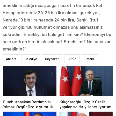
emeklinin aldığı maaş asgari ücretin bir buçuk katı.
Hesap ederseniz 24-25 bin lira olması gerekiyor.
Nerede 10 bin lira nerede 24 bin lira. Sanki lütuf
veriyor gibi ‘Bu hükümet olmazsa onu alamazsınız
şükredin.’ Emekliyi bu hale getiren kim? Ekonomiyi bu
hale getiren kim Allah aşkına? Emekli mi? Ne suçu var
emeklinin?”
Ankara
Belediye
Beypazarı
Bütün
Emekli
Cumhurbaşkanı Yardımcısı
Kılıçdaroğlu: Özgür Özel’e
Yılmaz, Özgür Özel’e yumruklu
yapılan saldırıyı lanetliyorum
saldırıyı kınadı