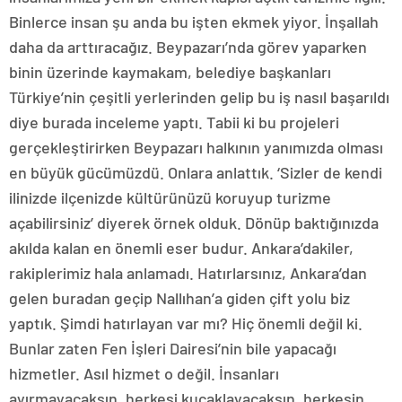
Binlerce insan şu anda bu işten ekmek yiyor. İnşallah
daha da arttıracağız. Beypazarı’nda görev yaparken
binin üzerinde kaymakam, belediye başkanları
Türkiye’nin çeşitli yerlerinden gelip bu iş nasıl başarıldı
diye burada inceleme yaptı. Tabii ki bu projeleri
gerçekleştirirken Beypazarı halkının yanımızda olması
en büyük gücümüzdü. Onlara anlattık. ‘Sizler de kendi
ilinizde ilçenizde kültürünüzü koruyup turizme
açabilirsiniz’ diyerek örnek olduk. Dönüp baktığınızda
akılda kalan en önemli eser budur. Ankara’dakiler,
rakiplerimiz hala anlamadı. Hatırlarsınız, Ankara’dan
gelen buradan geçip Nallıhan’a giden çift yolu biz
yaptık. Şimdi hatırlayan var mı? Hiç önemli değil ki.
Bunlar zaten Fen İşleri Dairesi’nin bile yapacağı
hizmetler. Asıl hizmet o değil. İnsanları
ayırmayacaksın, herkesi kucaklayacaksın, herkesin