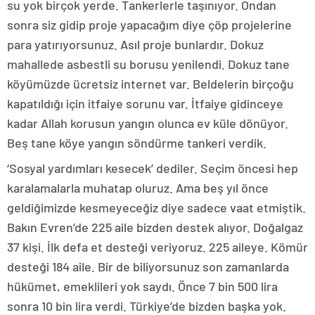
su yok birçok yerde. Tankerlerle taşınıyor. Ondan
sonra siz gidip proje yapacağım diye çöp projelerine
para yatırıyorsunuz. Asıl proje bunlardır. Dokuz
mahallede asbestli su borusu yenilendi. Dokuz tane
köyümüzde ücretsiz internet var. Beldelerin birçoğu
kapatıldığı için itfaiye sorunu var. İtfaiye gidinceye
kadar Allah korusun yangın olunca ev küle dönüyor.
Beş tane köye yangın söndürme tankeri verdik.
‘Sosyal yardımları kesecek’ dediler. Seçim öncesi hep
karalamalarla muhatap oluruz. Ama beş yıl önce
geldiğimizde kesmeyeceğiz diye sadece vaat etmiştik.
Bakın Evren’de 225 aile bizden destek alıyor. Doğalgaz
37 kişi. İlk defa et desteği veriyoruz. 225 aileye. Kömür
desteği 184 aile. Bir de biliyorsunuz son zamanlarda
hükümet, emeklileri yok saydı. Önce 7 bin 500 lira
sonra 10 bin lira verdi. Türkiye’de bizden başka yok.