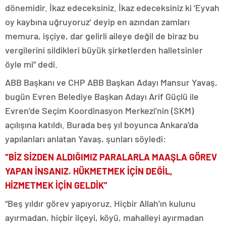
dönemidir. İkaz edeceksiniz. İkaz edeceksiniz ki ‘Eyvah
oy kaybına uğruyoruz’ deyip en azından zamları
memura, işçiye, dar gelirli aileye değil de biraz bu
vergilerini sildikleri büyük şirketlerden halletsinler
öyle mi” dedi.
ABB Başkanı ve CHP ABB Başkan Adayı Mansur Yavaş,
bugün Evren Belediye Başkan Adayı Arif Güçlü ile
Evren’de Seçim Koordinasyon Merkezi’nin (SKM)
açılışına katıldı. Burada beş yıl boyunca Ankara’da
yapılanları anlatan Yavaş, şunları söyledi:
“BİZ SİZDEN ALDIĞIMIZ PARALARLA MAAŞLA GÖREV
YAPAN İNSANIZ. HÜKMETMEK İÇİN DEĞİL,
HİZMETMEK İÇİN GELDİK”
“Beş yıldır görev yapıyoruz. Hiçbir Allah’ın kulunu
ayırmadan, hiçbir ilçeyi, köyü, mahalleyi ayırmadan