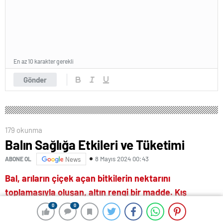
En az 10 karakter gerekli
Gönder
179 okunma
Balın Sağlığa Etkileri ve Tüketimi
8 Mayıs 2024 00:43
ABONE OL
News
Bal, arıların çiçek açan bitkilerin nektarını
toplamasıyla oluşan, altın rengi bir madde. Kış
aylarında kovana yiyecek sağlamak için peteklerde
0
0
0
0
depolanıyor.