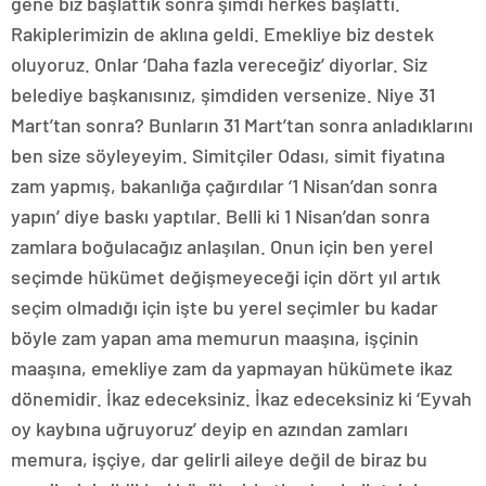
gene biz başlattık sonra şimdi herkes başlattı.
Rakiplerimizin de aklına geldi. Emekliye biz destek
oluyoruz. Onlar ‘Daha fazla vereceğiz’ diyorlar. Siz
belediye başkanısınız, şimdiden versenize. Niye 31
Mart’tan sonra? Bunların 31 Mart’tan sonra anladıklarını
ben size söyleyeyim. Simitçiler Odası, simit fiyatına
zam yapmış, bakanlığa çağırdılar ‘1 Nisan’dan sonra
yapın’ diye baskı yaptılar. Belli ki 1 Nisan’dan sonra
zamlara boğulacağız anlaşılan. Onun için ben yerel
seçimde hükümet değişmeyeceği için dört yıl artık
seçim olmadığı için işte bu yerel seçimler bu kadar
böyle zam yapan ama memurun maaşına, işçinin
maaşına, emekliye zam da yapmayan hükümete ikaz
dönemidir. İkaz edeceksiniz. İkaz edeceksiniz ki ‘Eyvah
oy kaybına uğruyoruz’ deyip en azından zamları
memura, işçiye, dar gelirli aileye değil de biraz bu