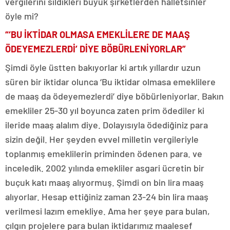
vergilerini sildikleri büyük şirketlerden halletsinler
öyle mi?
“‘BU İKTİDAR OLMASA EMEKLİLERE DE MAAŞ
ÖDEYEMEZLERDİ’ DİYE BÖBÜRLENİYORLAR”
Şimdi öyle üstten bakıyorlar ki artık yıllardır uzun
süren bir iktidar olunca ‘Bu iktidar olmasa emeklilere
de maaş da ödeyemezlerdi’ diye böbürleniyorlar. Bakın
emekliler 25-30 yıl boyunca zaten prim ödediler ki
ileride maaş alalım diye. Dolayısıyla ödediğiniz para
sizin değil. Her şeyden evvel milletin vergileriyle
toplanmış emeklilerin priminden ödenen para. ve
inceledik. 2002 yılında emekliler asgari ücretin bir
buçuk katı maaş alıyormuş. Şimdi on bin lira maaş
alıyorlar. Hesap ettiğiniz zaman 23-24 bin lira maaş
verilmesi lazım emekliye. Ama her şeye para bulan,
çılgın projelere para bulan iktidarımız maalesef