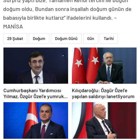
Sürpriz yaptı bize. Tamamen kendi tercihi ile bugün
doğum oldu. Bundan sonra inşallah doğum günün de
babasıyla birlikte kutlarız” ifadelerini kullandı. –
MANİSA
29 Şubat
Doğum
Doğum Günü
Gün
Tarihi
Cumhurbaşkanı Yardımcısı
Kılıçdaroğlu: Özgür Özel’e
Yılmaz, Özgür Özel’e yumruklu
yapılan saldırıyı lanetliyorum
saldırıyı kınadı