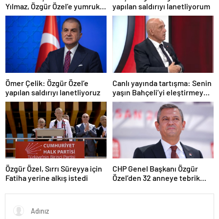
Yılmaz, Özgür Özel’e yumruklu
yapılan saldırıyı lanetliyorum
saldırıyı kınadı
Ömer Çelik: Özgür Özel’e
Canlı yayında tartışma: Senin
yapılan saldırıyı lanetliyoruz
yaşın Bahçeli’yi eleştirmeye
yetmez
Özgür Özel, Sırrı Süreyya için
CHP Genel Başkanı Özgür
Fatiha yerine alkış istedi
Özel’den 32 anneye tebrik
telefonu