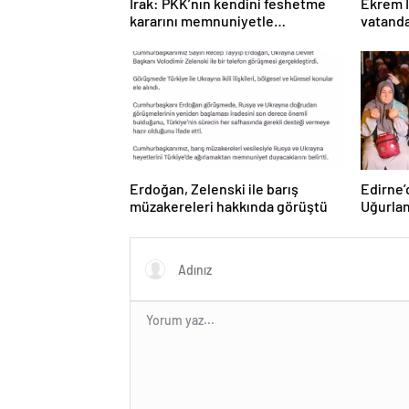
Irak: PKK’nın kendini feshetme
Ekrem 
kararını memnuniyetle
vatanda
karşılıyoruz
dönemi
sevind
Erdoğan, Zelenski ile barış
Edirne’
müzakereleri hakkında görüştü
Uğurla