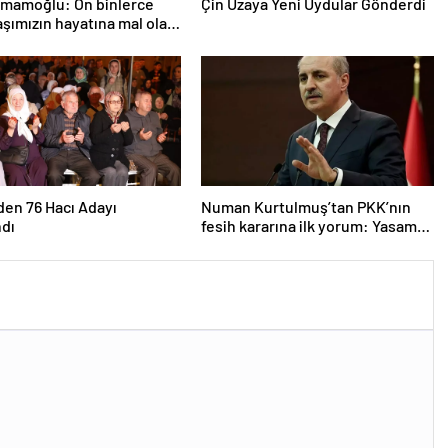
İmamoğlu: On binlerce
Çin Uzaya Yeni Uydular Gönderdi
şımızın hayatına mal olan
n kapanmasına çok
im
den 76 Hacı Adayı
Numan Kurtulmuş’tan PKK’nın
ndı
fesih kararına ilk yorum: Yasama
ve yürütme sorumlulukla hareket
etmeli