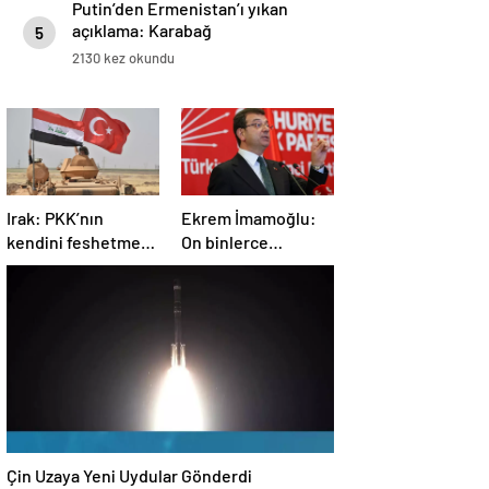
Putin’den Ermenistan’ı yıkan
açıklama: Karabağ
5
Azerbaycan’ın ayrılmaz bir
2130 kez okundu
parçasıdır!
Irak: PKK’nın
Ekrem İmamoğlu:
kendini feshetme
On binlerce
kararını
vatandaşımızın
memnuniyetle
hayatına mal olan
karşılıyoruz
dönemin
kapanmasına çok
sevindim
Çin Uzaya Yeni Uydular Gönderdi