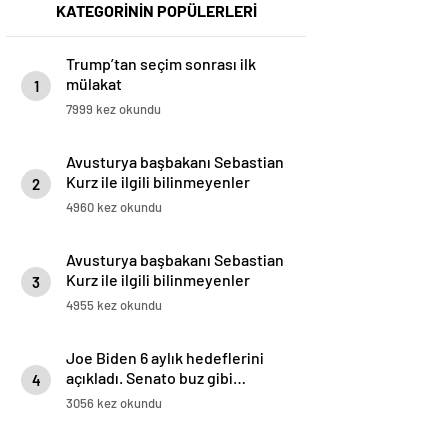
KATEGORİNİN POPÜLERLERİ
Trump’tan seçim sonrası ilk
mülakat
1
7999 kez okundu
Avusturya başbakanı Sebastian
Kurz ile ilgili bilinmeyenler
2
4960 kez okundu
Avusturya başbakanı Sebastian
Kurz ile ilgili bilinmeyenler
3
4955 kez okundu
Joe Biden 6 aylık hedeflerini
açıkladı. Senato buz gibi…
4
3056 kez okundu