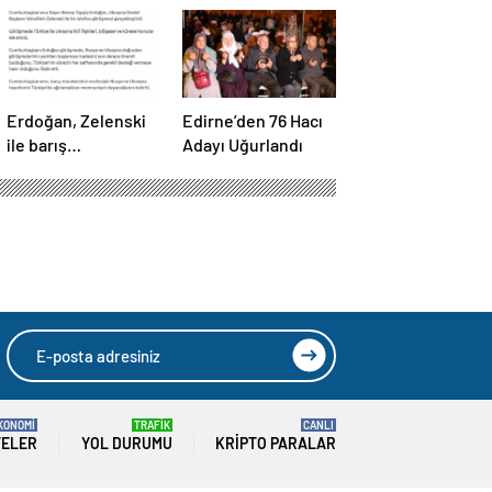
Erdoğan, Zelenski
Edirne’den 76 Hacı
ile barış
Adayı Uğurlandı
müzakereleri
hakkında görüştü
KONOMİ
TRAFİK
CANLI
TELER
YOL DURUMU
KRIPTO PARALAR