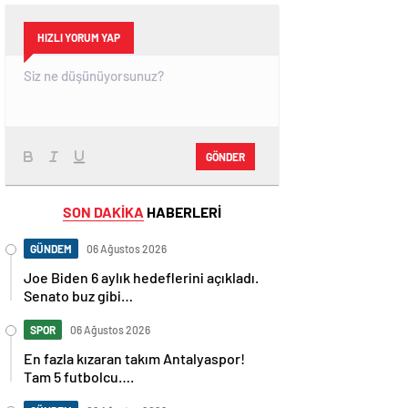
HIZLI YORUM YAP
GÖNDER
SON DAKİKA
HABERLERİ
GÜNDEM
06 Ağustos 2026
Joe Biden 6 aylık hedeflerini açıkladı.
Senato buz gibi…
SPOR
06 Ağustos 2026
En fazla kızaran takım Antalyaspor!
Tam 5 futbolcu….