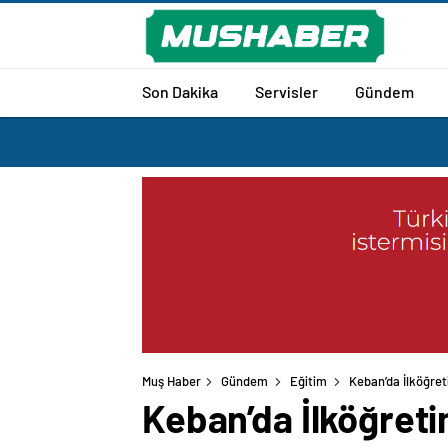
Son Dakika
Servisler
Gündem
Muş Haber
Gündem
Eğitim
Keban’da İlköğret
Keban’da İlköğreti