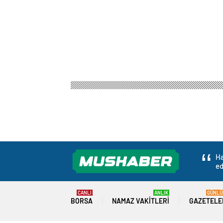
Ha
ed
CANLI
ANLIK
GÜNLÜ
BORSA
NAMAZ VAKITLERI
GAZETELE