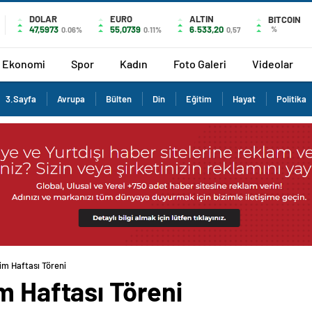
DOLAR
EURO
ALTIN
BITCOIN
47,5973
55,0739
6.533,20
%
0.06%
0.11%
0,57
Ekonomi
Spor
Kadın
Foto Galeri
Videolar
3.Sayfa
Avrupa
Bülten
Din
Eğitim
Hayat
Politika
im Haftası Töreni
m Haftası Töreni