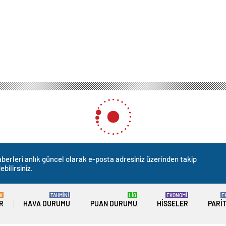
berleri anlık güncel olarak e-posta adresiniz üzerinden takip
ebilirsiniz.
K
TAHMİNİ
LİG
EKONOMİ
E
R
HAVA DURUMU
PUAN DURUMU
HISSELER
PARI