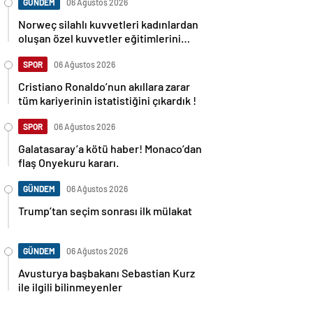
GÜNDEM
06 Ağustos 2026
Norweç silahlı kuvvetleri kadınlardan
oluşan özel kuvvetler eğitimlerini
başlattı.
SPOR
06 Ağustos 2026
Cristiano Ronaldo’nun akıllara zarar
tüm kariyerinin istatistiğini çıkardık !
SPOR
06 Ağustos 2026
Galatasaray’a kötü haber! Monaco’dan
flaş Onyekuru kararı.
GÜNDEM
06 Ağustos 2026
Trump’tan seçim sonrası ilk mülakat
GÜNDEM
06 Ağustos 2026
Avusturya başbakanı Sebastian Kurz
ile ilgili bilinmeyenler