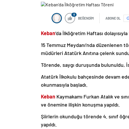
0
BEĞENDİM
ABONE OL
Keban
‘da İlköğretim Haftası dolayısıyla 
15 Temmuz Meydanı’nda düzenlenen töre
müdürleri Atatürk Anıtına çelenk sundu
Törende, saygı duruşunda bulunuldu, İs
Atatürk İlkokulu bahçesinde devam eden
okunmasıyla başladı.
Keban
Kaymakamı Furkan Atalık ve sın
ve önemine ilişkin konuşma yapıldı.
Şiirlerin okunduğu törende 4. sınıf öğre
yapıldı.