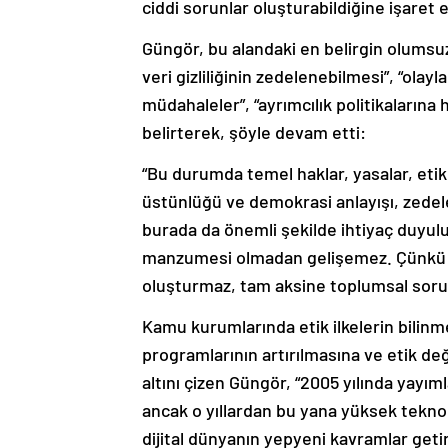
ciddi sorunlar oluşturabildiğine işaret e
Güngör, bu alandaki en belirgin olumsu
veri gizliliğinin zedelenebilmesi”, “ola
müdahaleler”, “ayrımcılık politikalarına
belirterek, şöyle devam etti:
“Bu durumda temel haklar, yasalar, et
üstünlüğü ve demokrasi anlayışı, zedele
burada da önemli şekilde ihtiyaç duyulu
manzumesi olmadan gelişemez. Çünkü değ
oluşturmaz, tam aksine toplumsal soruml
Kamu kurumlarında etik ilkelerin bilinm
programlarının artırılmasına ve etik de
altını çizen Güngör, “2005 yılında yayıml
ancak o yıllardan bu yana yüksek teknolo
dijital dünyanın yepyeni kavramlar getirm