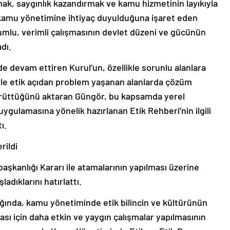
k, saygınlık kazandırmak ve kamu hizmetinin layıkıyla
k kamu yönetimine ihtiyaç duyulduğuna işaret eden
umlu, verimli çalışmasının devlet düzeni ve gücünün
dı.
ede devam ettiren Kurul’un, özellikle sorunlu alanlara
iyle etik açıdan problem yaşanan alanlarda çözüm
ürüttüğünü aktaran Güngör, bu kapsamda yerel
 uygulamasına yönelik hazırlanan Etik Rehberi’nin ilgili
ı.
rildi
şkanlığı Kararı ile atamalarının yapılması üzerine
adıklarını hatırlattı.
ığında, kamu yönetiminde etik bilincin ve kültürünün
ması için daha etkin ve yaygın çalışmalar yapılmasının