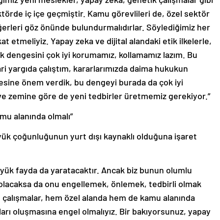
örde iç içe geçmiştir. Kamu görevlileri de, özel sektör
ğerleri göz önünde bulundurmalıdırlar. Söylediğimiz her
at etmeliyiz. Yapay zeka ve dijital alandaki etik ilkelerle,
ik dengesini çok iyi korumamız, kollamamız lazım. Bu
dari yargıda çalıştım, kararlarımızda daima hukukun
esine önem verdik, bu dengeyi burada da çok iyi
e zemine göre de yeni tedbirler üretmemiz gerekiyor.”
mu alanında olmalı”
üyük çoğunluğunun yurt dışı kaynaklı olduğuna işaret
üyük fayda da yaratacaktır. Ancak biz bunun olumlu
ri olacaksa da onu engellemek, önlemek, tedbirli olmak
u çalışmalar, hem özel alanda hem de kamu alanında
nları oluşmasına engel olmalıyız. Bir bakıyorsunuz, yapay