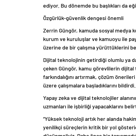
ediyor. Bu dönemde bu başlıkları da eği
Özgürlük-güvenlik dengesi önemli
Zerrin Güngör, kamuda sosyal medya kullan
kurum ve kuruluşlar ve kamuoyu ile payl
üzerine de bir çalışma yürüttüklerini bel
Dijital teknolojinin getirdiği olumlu ya
çeken Güngör, kamu görevlilerin dijital 
farkındalığını artırmak, çözüm öneriler
üzere çalışmalara başladıklarını bildirdi.
Yapay zeka ve dijital teknolojiler alanın
uzmanları ile işbirliği yapacaklarını be
“Yüksek teknoloji artık her alanda haki
yenilikçi süreçlerin kritik bir yol göster
düşünmeliyiz. Daha önce hiç tanışmadığ