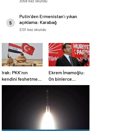
3058 kez okundu
Putin’den Ermenistan’ı yıkan
açıklama: Karabağ
5
Azerbaycan’ın ayrılmaz bir
2131 kez okundu
parçasıdır!
Irak: PKK’nın
Ekrem İmamoğlu:
kendini feshetme
On binlerce
kararını
vatandaşımızın
memnuniyetle
hayatına mal olan
karşılıyoruz
dönemin
kapanmasına çok
sevindim