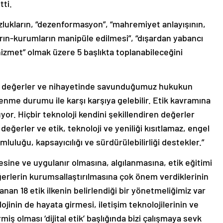
tti.
zlukların, “dezenformasyon”, “mahremiyet anlayışının,
yların-kurumların manipüle edilmesi”, “dışardan yabancı
 hizmet” olmak üzere 5 başlıkta toplanabileceğini
ik değerler ve nihayetinde savunduğumuz hukukun
nme durumu ile karşı karşıya gelebilir. Etik kavramına
yor. Hiçbir teknoloji kendini şekillendiren değerler
erler ve etik, teknoloji ve yeniliği kısıtlamaz, engel
uluğu, kapsayıcılığı ve sürdürülebilirliği destekler.”
esine ve uygulanır olmasına, algılanmasına, etik eğitimi
ğerlerin kurumsallaştırılmasına çok önem verdiklerinin
anan 18 etik ilkenin belirlendiği bir yönetmeliğimiz var
jinin de hayata girmesi, iletişim teknolojilerinin ve
iş olması ‘dijital etik’ başlığında bizi çalışmaya sevk