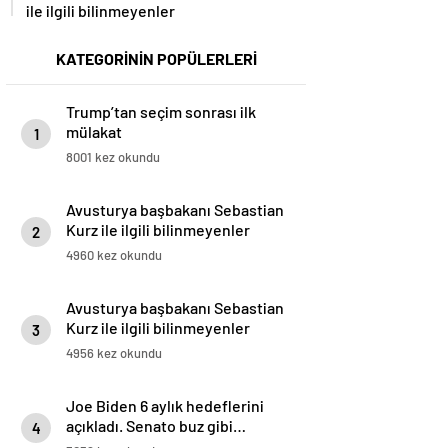
ile ilgili bilinmeyenler
KATEGORİNİN POPÜLERLERİ
Trump’tan seçim sonrası ilk
mülakat
1
8001 kez okundu
Avusturya başbakanı Sebastian
Kurz ile ilgili bilinmeyenler
2
4960 kez okundu
Avusturya başbakanı Sebastian
Kurz ile ilgili bilinmeyenler
3
4956 kez okundu
Joe Biden 6 aylık hedeflerini
açıkladı. Senato buz gibi…
4