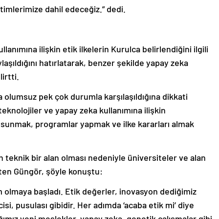
timlerimize dahil edeceğiz.” dedi.
ımına ilişkin etik ilkelerin Kurulca belirlendiğini ilgili
aşıldığını hatırlatarak, benzer şekilde yapay zeka
irtti.
 da olumsuz pek çok durumla karşılaşıldığına dikkati
teknolojiler ve yapay zeka kullanımına ilişkin
i sunmak, programlar yapmak ve ilke kararları almak
ın teknik bir alan olması nedeniyle üniversiteler ve alan
lirten Güngör, şöyle konuştu:
m olmaya başladı. Etik değerler, inovasyon dediğimiz
icisi, pusulası gibidir. Her adımda ‘acaba etik mi’ diye
ımız yeni meslekler, yapay zeka, genetik çalışmalar gibi