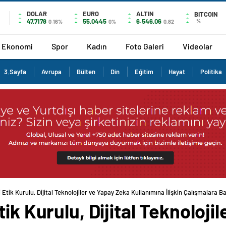
DOLAR
EURO
ALTIN
BITCOIN
47,7178
55,0445
6.546,06
%
0.16%
0%
0,82
Ekonomi
Spor
Kadın
Foto Galeri
Videolar
3.Sayfa
Avrupa
Bülten
Din
Eğitim
Hayat
Politika
 Etik Kurulu, Dijital Teknolojiler ve Yapay Zeka Kullanımına İlişkin Çalışmalara Ba
ik Kurulu, Dijital Teknoloji