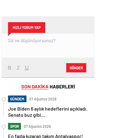
HIZLI YORUM YAP
GÖNDER
SON DAKİKA
HABERLERİ
GÜNDEM
07 Ağustos 2026
Joe Biden 6 aylık hedeflerini açıkladı.
Senato buz gibi…
SPOR
07 Ağustos 2026
En fazla kızaran takım Antalyaspor!