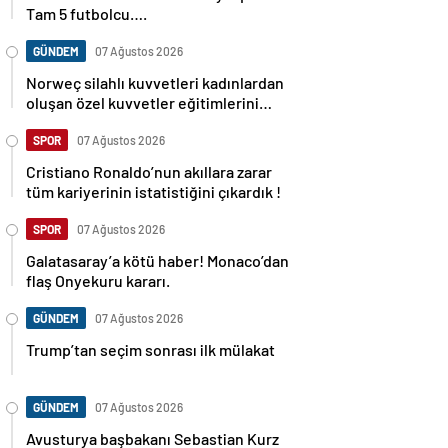
Tam 5 futbolcu….
GÜNDEM
07 Ağustos 2026
Norweç silahlı kuvvetleri kadınlardan
oluşan özel kuvvetler eğitimlerini
başlattı.
SPOR
07 Ağustos 2026
Cristiano Ronaldo’nun akıllara zarar
tüm kariyerinin istatistiğini çıkardık !
SPOR
07 Ağustos 2026
Galatasaray’a kötü haber! Monaco’dan
flaş Onyekuru kararı.
GÜNDEM
07 Ağustos 2026
Trump’tan seçim sonrası ilk mülakat
GÜNDEM
07 Ağustos 2026
Avusturya başbakanı Sebastian Kurz