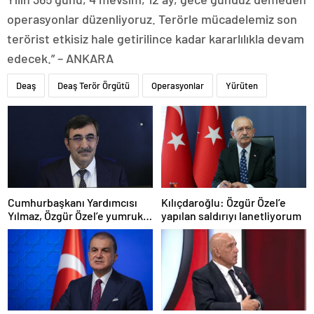
operasyonlar düzenliyoruz. Terörle mücadelemiz son
terörist etkisiz hale getirilince kadar kararlılıkla devam
edecek.” – ANKARA
Deaş
Deaş Terör Örgütü
Operasyonlar
Yürüten
Cumhurbaşkanı Yardımcısı
Kılıçdaroğlu: Özgür Özel’e
Yılmaz, Özgür Özel’e yumruklu
yapılan saldırıyı lanetliyorum
saldırıyı kınadı