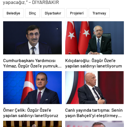
yapacağız.” – DİYARBAKIR
Belediye
Dinç
Diyarbakır
Projeleri
Tramvay
Cumhurbaşkanı Yardımcısı
Kılıçdaroğlu: Özgür Özel’e
Yılmaz, Özgür Özel’e yumruklu
yapılan saldırıyı lanetliyorum
saldırıyı kınadı
Ömer Çelik: Özgür Özel’e
Canlı yayında tartışma: Senin
yapılan saldırıyı lanetliyoruz
yaşın Bahçeli’yi eleştirmeye
yetmez