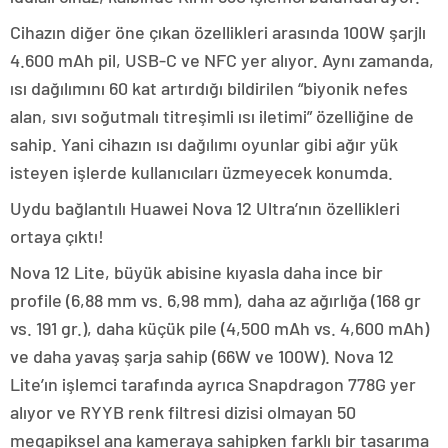
Cihazın diğer öne çıkan özellikleri arasında 100W şarjlı
4.600 mAh pil, USB-C ve NFC yer alıyor. Aynı zamanda,
ısı dağılımını 60 kat artırdığı bildirilen “biyonik nefes
alan, sıvı soğutmalı titreşimli ısı iletimi” özelliğine de
sahip. Yani cihazın ısı dağılımı oyunlar gibi ağır yük
isteyen işlerde kullanıcıları üzmeyecek konumda.
Uydu bağlantılı Huawei Nova 12 Ultra’nın özellikleri
ortaya çıktı!
Nova 12 Lite, büyük abisine kıyasla daha ince bir
profile (6,88 mm vs. 6,98 mm), daha az ağırlığa (168 gr
vs. 191 gr.), daha küçük pile (4,500 mAh vs. 4,600 mAh)
ve daha yavaş şarja sahip (66W ve 100W). Nova 12
Lite’ın işlemci tarafında ayrıca Snapdragon 778G yer
alıyor ve RYYB renk filtresi dizisi olmayan 50
megapiksel ana kameraya sahipken farklı bir tasarıma