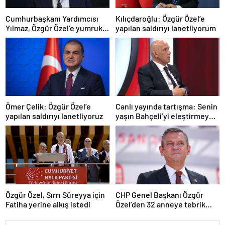
Cumhurbaşkanı Yardımcısı
Kılıçdaroğlu: Özgür Özel’e
Yılmaz, Özgür Özel’e yumruklu
yapılan saldırıyı lanetliyorum
saldırıyı kınadı
Ömer Çelik: Özgür Özel’e
Canlı yayında tartışma: Senin
yapılan saldırıyı lanetliyoruz
yaşın Bahçeli’yi eleştirmeye
yetmez
Özgür Özel, Sırrı Süreyya için
CHP Genel Başkanı Özgür
Fatiha yerine alkış istedi
Özel’den 32 anneye tebrik
telefonu