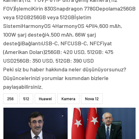
FOV)İşlemciKirin 830Snapdragon 778GDepolama256GB
veya 512GB256GB veya 512GBİşletim
SistemiHarmonyOS 4HarmonyOS 4Pil4.600 mAh,
100W şarj desteği4.500 mAh, 66W şarj
desteğiBağlantıUSB-C, NFCUSB-C, NFCFiyat
(Amerikan Doları)256GB: 420 USD, 512GB: 475
USD256GB: 350 USD, 512GB: 390 USD
Peki siz bu haber hakkında neler düşünüyorsunuz?
Düşüncelerinizi yorumlar kısmından bizlerle
paylaşabilirsiniz.
256
512
Huawei
Kamera
Nova 12