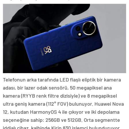
Telefonun arka tarafında LED flaşlı eliptik bir kamera
adası, bir lazer odak sensörü, 50 megapiksel ana
kamera (RYYB renk filtre dizisiyle) ve 8 megapiksel
ultra geniş kamera (112° FOV) bulunuyor. Huawei Nova
12, kutudan HarmonyOS 4 ile çıkıyor ve iki depolama
seçeneğine sahip: 256GB ve 512GB. Orta segmentte
iddialı cihaz, kalbinde Kirin 830 işlemci bulunduruyor.