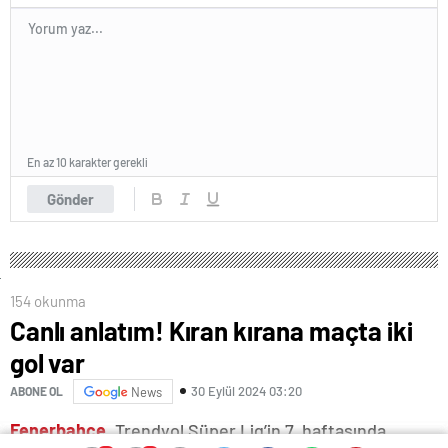
En az 10 karakter gerekli
Gönder
154 okunma
Canlı anlatım! Kıran kırana maçta iki
gol var
30 Eylül 2024 03:20
ABONE OL
News
Fenerbahçe
, Trendyol Süper Lig’in 7. haftasında