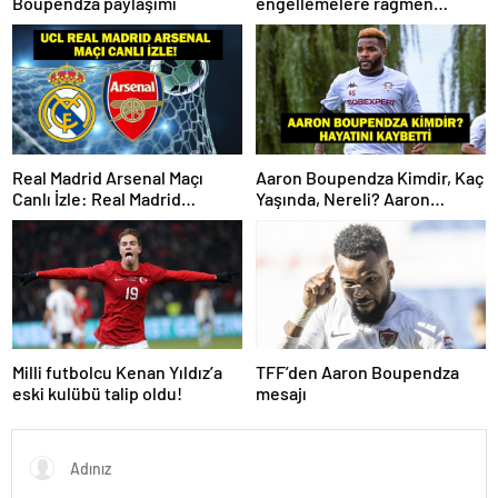
Boupendza paylaşımı
engellemelere rağmen
hedefimize ilerliyoruz
Real Madrid Arsenal Maçı
Aaron Boupendza Kimdir, Kaç
Canlı İzle: Real Madrid
Yaşında, Nereli? Aaron
Arsenal Maçı Hangi Kanalda?
Boupendza neden öldü?
Real Madrid Arsenal Maçı Ne
Süper Lig’in eski gol kralı
Zaman, Saat Kaçta? İşte Maç
hayatını kaybetti!
Kadrosu
Milli futbolcu Kenan Yıldız’a
TFF’den Aaron Boupendza
eski kulübü talip oldu!
mesajı