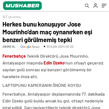
tepki
167 okunma
Herkes bunu konuşuyor Jose
Mourinho’dan maç oynanırken eşi
benzeri görülmemiş tepki
30 Eylül 2024 03:20
ABONE OL
News
Fenerbahçe
Teknik Direktörü Jose Mourinho,
Antalyaspor maçında
Edin Dzeko
‘nun ofsayt geçersiz
sayılan golü sonrası eşi benzeri görülmemiş bir
harekete imza attı.
LAPTOPUNU KAMERANIN ÖNÜNE KOYDU
Fenerbahçe, Antalyaspor deplasmanında 77. dakikada
Edin Dzeko golü buldu ancak bu gol, ofsayt nedeniyle
iptal edildi. Sarı-lacivertlilerin teknik direktörü Jose