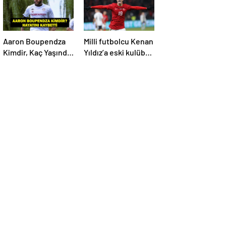
İşte Maç Kadrosu
Aaron Boupendza
Milli futbolcu Kenan
Kimdir, Kaç Yaşında,
Yıldız’a eski kulübü
Nereli? Aaron
talip oldu!
Boupendza neden
öldü? Süper Lig’in
eski gol kralı
hayatını kaybetti!