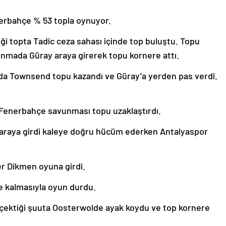
rbahçe % 53 topla oynuyor.
i topta Tadic ceza sahası içinde top buluştu. Topu
unmada Güray araya girerek topu kornere attı.
nda Townsend topu kazandı ve Güray’a yerden pas verdi.
 Fenerbahçe savunması topu uzaklaştırdı.
 araya girdi kaleye doğru hücüm ederken Antalyaspor
er Dikmen oyuna girdi.
e kalmasıyla oyun durdu.
çektiği şuuta Oosterwolde ayak koydu ve top kornere