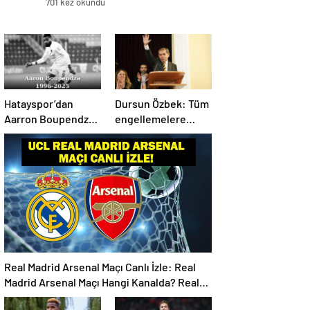
701 kez okundu
Hatayspor’dan
Dursun Özbek: Tüm
Aarron Boupendza
engellemelere
paylaşımı
rağmen hedefimize
ilerliyoruz
Real Madrid Arsenal Maçı Canlı İzle: Real
Madrid Arsenal Maçı Hangi Kanalda? Real
Madrid Arsenal Maçı Ne Zaman, Saat Kaçta?