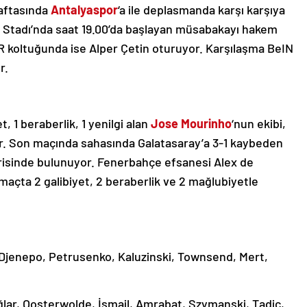
haftasında
Antalyaspor
‘a ile deplasmanda karşı karşıya
a Stadı’nda saat 19.00’da başlayan müsabakayı hakem
R koltuğunda ise Alper Çetin oturuyor. Karşılaşma BeIN
r.
, 1 beraberlik, 1 yenilgi alan
Jose Mourinho
‘nun ekibi,
yor. Son maçında sahasında Galatasaray’a 3-1 kaybeden
gerisinde bulunuyor. Fenerbahçe efsanesi Alex de
 maçta 2 galibiyet, 2 beraberlik ve 2 mağlubiyetle
y, Djenepo, Petrusenko, Kaluzinski, Townsend, Mert,
ağlar, Oosterwolde, İsmail, Amrabat, Szymanski, Tadic,