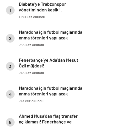
Diabate’ye Trabzonspor
yönetiminden kesik! .
1
1180 kez okundu
Maradona için futbol maçlarında
anma törenleri yapılacak
2
758 kez okundu
Fenerbahçe’ye Ada’dan Mesut
Özil müjdesi!
3
748 kez okundu
Maradona için futbol maçlarında
anma törenleri yapılacak
4
747 kez okundu
Ahmed Musa’dan flaş transfer
açıklaması! Fenerbahçe ve
5
Galatasaray…