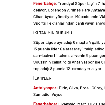
Fenerbahçe
, Trendyol Süper Lig’in 7. 
geliyor. Corendon Airlines Park Antaly
Cihan Aydın yönetiyor. Mücadelenin VA
Sports 1 ekranlarından canlı yayınlanıyo
İKİ TAKIMIN DURUMU
Süper Ligde oynadığı 6 maçta 4 galibiyet
13 puanla lider Galatasaray’ı takip edi
sarı-lacivertli takım, zirvenin 5 puan 
Souza’nın çalıştırdığı Antalyaspor ise 6
topladığı 8 puanla 12. sırada yer alıyor.
İLK 11’LER
Antalyaspor:
Piric, Silva, Erdal, Güra
Samudio, Veysel.
Fenerbahçe:
Livakovic, Mert, Djiku, Ç