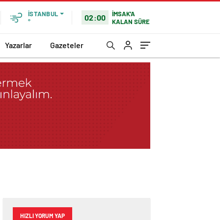
İMSAK'A
İSTANBUL
02:00
KALAN SÜRE
°
Yazarlar
Gazeteler
HIZLI YORUM YAP