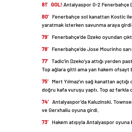
81′ GOL!
Antalyaspor 0-2 Fenerbahçe (
80′
Fenerbahçe sol kanattan Kostic ile
yaratmak isterken savunma araya girdi 
79′
Fenerbahçe’de Dzeko oyundan çıktı.
78′
Fenerbahçe’de Jose Mourinho sarı 
77′
Tadic’in Dzeko’ya attığı yerden pas
Top ağlara gitti ama yan hakem ofsayt b
75′
Mert Yılmaz’ın sağ kanattan açtığı
doğru kafa vuruşu yaptı. Top az farkla dı
74′
Antalyaspor’da Kaluzinski, Townsen
ve Gerxhaliu oyuna girdi.
73′
Hakem atışıyla Antalyaspor oyuna b