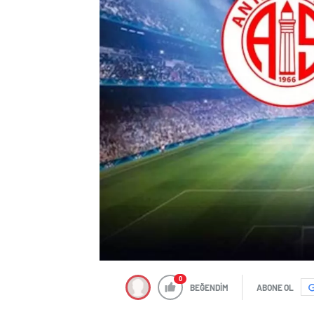
0
BEĞENDİM
ABONE OL