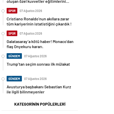
oluşan özel kuvvetler eğitimlerini
başlattı.
SPOR
07 Ağustos 2026
Cristiano Ronaldo’nun akıllara zarar
tüm kariyerinin istatistiğini çıkardık !
SPOR
07 Ağustos 2026
Galatasaray’a kötü haber! Monaco’dan
flaş Onyekuru kararı.
GÜNDEM
07 Ağustos 2026
Trump’tan seçim sonrası ilk mülakat
GÜNDEM
07 Ağustos 2026
Avusturya başbakanı Sebastian Kurz
ile ilgili bilinmeyenler
KATEGORİNİN POPÜLERLERİ