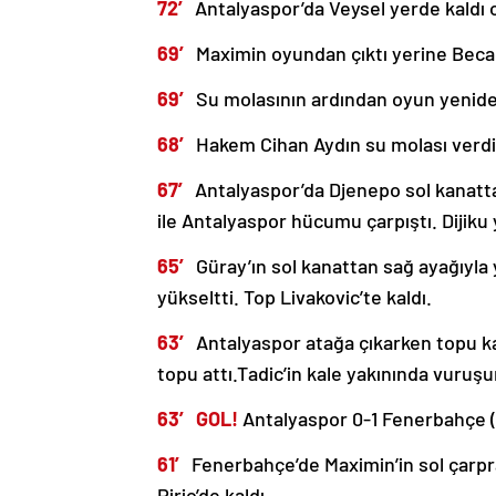
72′
Antalyaspor’da Veysel yerde kaldı 
69′
Maximin oyundan çıktı yerine Becao
69′
Su molasının ardından oyun yenide
68′
Hakem Cihan Aydın su molası verdi
67′
Antalyaspor’da Djenepo sol kanattan
ile Antalyaspor hücumu çarpıştı. Dijiku
65′
Güray’ın sol kanattan sağ ayağıyla
yükseltti. Top Livakovic’te kaldı.
63′
Antalyaspor atağa çıkarken topu ka
topu attı.Tadic’in kale yakınında vuruşu
63′ GOL!
Antalyaspor 0-1 Fenerbahçe 
61′
Fenerbahçe’de Maximin’in sol çarpra
Piric’de kaldı.