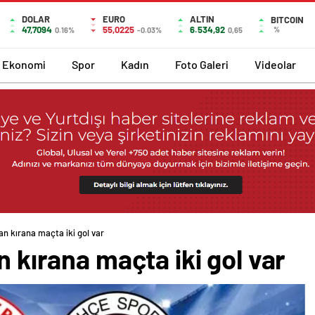
DOLAR
EURO
ALTIN
BITCOIN
47,7094
55,0225
6.534,92
%
0.16%
-0.03%
0,65
Ekonomi
Spor
Kadın
Foto Galeri
Videolar
an kırana maçta iki gol var
n kırana maçta iki gol var