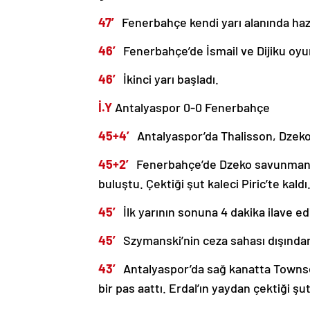
47′
Fenerbahçe kendi yarı alanında hazır
46′
Fenerbahçe’de İsmail ve Dijiku oyun
46′
İkinci yarı başladı.
İ.Y
Antalyaspor 0-0 Fenerbahçe
45+4′
Antalyaspor’da Thalisson, Dzeko’
45+2′
Fenerbahçe’de Dzeko savunmanın
buluştu. Çektiği şut kaleci Piric’te kaldı
45′
İlk yarının sonuna 4 dakika ilave edi
45′
Szymanski’nin ceza sahası dışında
43′
Antalyaspor’da sağ kanatta Townse
bir pas aattı. Erdal’ın yaydan çektiği