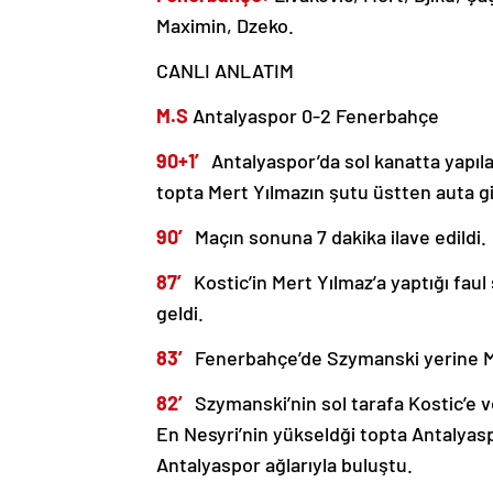
Maximin, Dzeko.
CANLI ANLATIM
M.S
Antalyaspor 0-2 Fenerbahçe
90+1′
Antalyaspor’da sol kanatta yapıla
topta Mert Yılmazın şutu üstten auta gi
90′
Maçın sonuna 7 dakika ilave edildi.
87′
Kostic’in Mert Yılmaz’a yaptığı fau
geldi.
83′
Fenerbahçe’de Szymanski yerine M
82′
Szymanski’nin sol tarafa Kostic’e v
En Nesyri’nin yükseldği topta Antalya
Antalyaspor ağlarıyla buluştu.