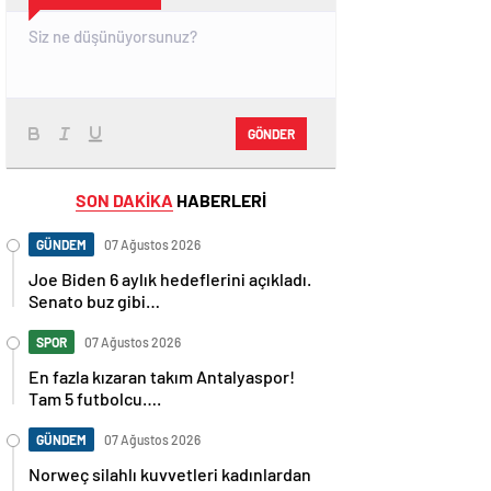
GÖNDER
SON DAKİKA
HABERLERİ
GÜNDEM
07 Ağustos 2026
Joe Biden 6 aylık hedeflerini açıkladı.
Senato buz gibi…
SPOR
07 Ağustos 2026
En fazla kızaran takım Antalyaspor!
Tam 5 futbolcu….
GÜNDEM
07 Ağustos 2026
Norweç silahlı kuvvetleri kadınlardan