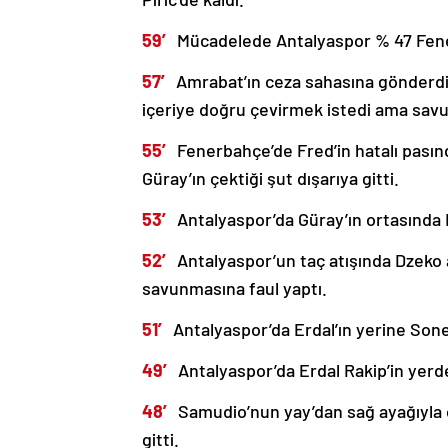
59′
Mücadelede Antalyaspor % 47 Fene
57′
Amrabat’ın ceza sahasına gönderdiğ
içeriye doğru çevirmek istedi ama sav
55′
Fenerbahçe’de Fred’in hatalı pası
Güray’ın çektiği şut dışarıya gitti.
53′
Antalyaspor’da Güray’ın ortasında
52′
Antalyaspor’un taç atışında Dzeko
savunmasına faul yaptı.
51′
Antalyaspor’da Erdal’ın yerine Son
49′
Antalyaspor’da Erdal Rakip’in yerd
48′
Samudio’nun yay’dan sağ ayağıyla 
gitti.