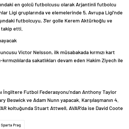
ndaki en golcü futbolcusu olarak Arjantinli futbolcu
nlar Ligi gruplarında ve elemelerinde 5, Avrupa Ligi’nde
 yaşındaki futbolcuyu, 3’er golle Kerem Aktürkoğlu ve
takip etti.
amayacak
uncusu Victor Nelsson, ilk müsabakada kırmızı kart
kırmızılılarda sakatlıkları devam eden Hakim Ziyech ile
ı İngiltere Futbol Federasyonu’ndan Anthony Taylor
 Gary Beswick ve Adam Nunn yapacak. Karşılaşmanın 4.
AR koltuğunda Stuart Attwell, AVAR’da ise David Coote
Sparta Prag