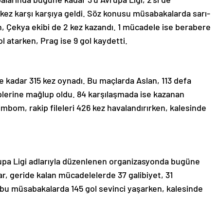
kez karşı karşıya geldi. Söz konusu müsabakalarda sarı-
ken, Çekya ekibi de 2 kez kazandı. 1 mücadele ise berabere
l atarken, Prag ise 9 gol kaydetti.
 kadar 315 kez oynadı. Bu maçlarda Aslan, 113 defa
kiplerine mağlup oldu. 84 karşılaşmada ise kazanan
mbom, rakip fileleri 426 kez havalandırırken, kalesinde
pa Ligi adlarıyla düzenlenen organizasyonda bugüne
lar, geride kalan mücadelelerde 37 galibiyet, 31
n bu müsabakalarda 145 gol sevinci yaşarken, kalesinde