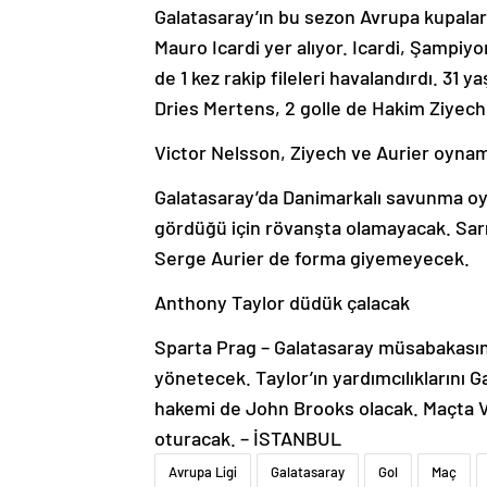
Galatasaray’ın bu sezon Avrupa kupaları
Mauro Icardi yer alıyor. Icardi, Şampiyo
de 1 kez rakip fileleri havalandırdı. 31
Dries Mertens, 2 golle de Hakim Ziyech 
Victor Nelsson, Ziyech ve Aurier oyn
Galatasaray’da Danimarkalı savunma oy
gördüğü için rövanşta olamayacak. Sarı-
Serge Aurier de forma giyemeyecek.
Anthony Taylor düdük çalacak
Sparta Prag – Galatasaray müsabakasın
yönetecek. Taylor’ın yardımcılıklarını
hakemi de John Brooks olacak. Maçta V
oturacak. – İSTANBUL
Avrupa Ligi
Galatasaray
Gol
Maç