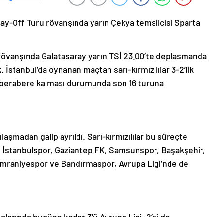
lay-Off Turu rövanşında yarın Çekya temsilcisi Sparta
 rövanşında Galatasaray yarın TSİ 23.00’te deplasmanda
. İstanbul’da oynanan maçtan sarı-kırmızılılar 3-2’lik
ve berabere kalması durumunda son 16 turuna
laşmadan galip ayrıldı. Sarı-kırmızılılar bu süreçte
, İstanbulspor, Gaziantep FK, Samsunspor, Başakşehir,
mraniyespor ve Bandırmaspor, Avrupa Ligi’nde de
alarında bugüne kadar 3’ü Avrupa Ligi, 2’si de