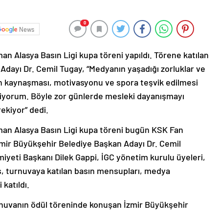
0
News
n Alasya Basın Ligi kupa töreni yapıldı. Törene katılan
dayı Dr. Cemil Tugay, “Medyanın yaşadığı zorluklar ve
rin kaynaşması, motivasyonu ve spora teşvik edilmesi
siyorum. Böyle zor günlerde mesleki dayanışmayı
rekiyor” dedi.
man Alasya Basın Ligi kupa töreni bugün KSK Fan
zmir Büyükşehir Belediye Başkan Adayı Dr. Cemil
miyeti Başkanı Dilek Gappi, İGC yönetim kurulu üyeleri,
, turnuvaya katılan basın mensupları, medya
 katıldı.
nuvanın ödül töreninde konuşan İzmir Büyükşehir
 “İzmir Gazeteciler Cemiyeti Basın Ligi 2023 Süleyman