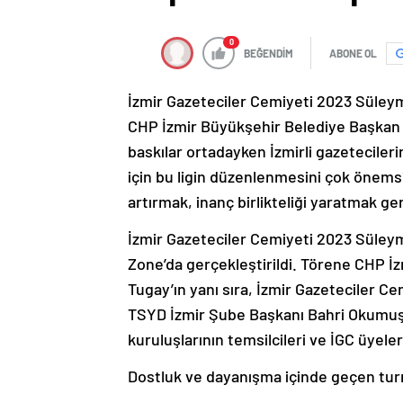
0
BEĞENDİM
ABONE OL
İzmir Gazeteciler Cemiyeti 2023 Süleyma
CHP İzmir Büyükşehir Belediye Başkan A
baskılar ortadayken İzmirli gazetecile
için bu ligin düzenlenmesini çok önem
artırmak, inanç birlikteliği yaratmak ge
İzmir Gazeteciler Cemiyeti 2023 Süley
Zone’da gerçekleştirildi. Törene CHP İ
Tugay’ın yanı sıra, İzmir Gazeteciler Ce
TSYD İzmir Şube Başkanı Bahri Okumuş
kuruluşlarının temsilcileri ve İGC üyeleri
Dostluk ve dayanışma içinde geçen tur
Belediye Başkan Adayı Dr. Cemil Tugay,