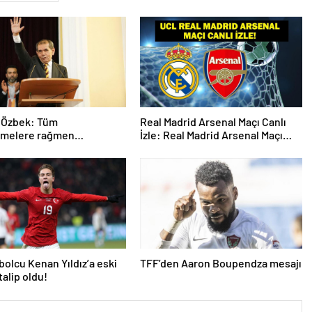
 Özbek: Tüm
Real Madrid Arsenal Maçı Canlı
emelere rağmen
İzle: Real Madrid Arsenal Maçı
ize ilerliyoruz
Hangi Kanalda? Real Madrid
Arsenal Maçı Ne Zaman, Saat
Kaçta? İşte Maç Kadrosu
tbolcu Kenan Yıldız’a eski
TFF’den Aaron Boupendza mesajı
talip oldu!