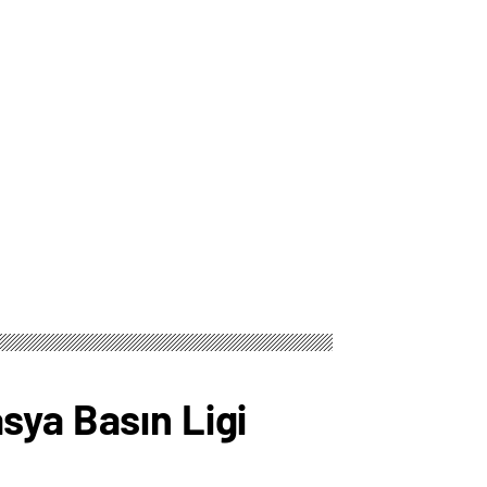
sya Basın Ligi