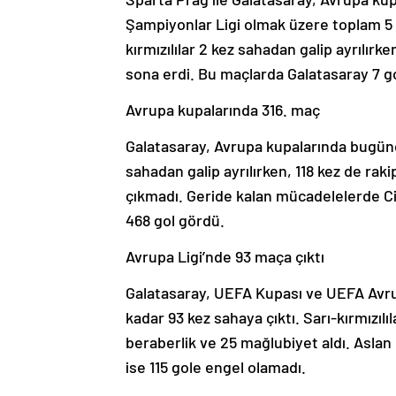
Şampiyonlar Ligi olmak üzere toplam 5 
kırmızılılar 2 kez sahadan galip ayrılır
sona erdi. Bu maçlarda Galatasaray 7 go
Avrupa kupalarında 316. maç
Galatasaray, Avrupa kupalarında bugüne
sahadan galip ayrılırken, 118 kez de ra
çıkmadı. Geride kalan mücadelelerde Ci
468 gol gördü.
Avrupa Ligi’nde 93 maça çıktı
Galatasaray, UEFA Kupası ve UEFA Avru
kadar 93 kez sahaya çıktı. Sarı-kırmızılı
beraberlik ve 25 mağlubiyet aldı. Asla
ise 115 gole engel olamadı.