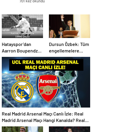
701 kez okundu
Hatayspor’dan
Dursun Özbek: Tüm
Aarron Boupendza
engellemelere
paylaşımı
rağmen hedefimize
ilerliyoruz
Real Madrid Arsenal Maçı Canlı İzle: Real
Madrid Arsenal Maçı Hangi Kanalda? Real
Madrid Arsenal Maçı Ne Zaman, Saat Kaçta?