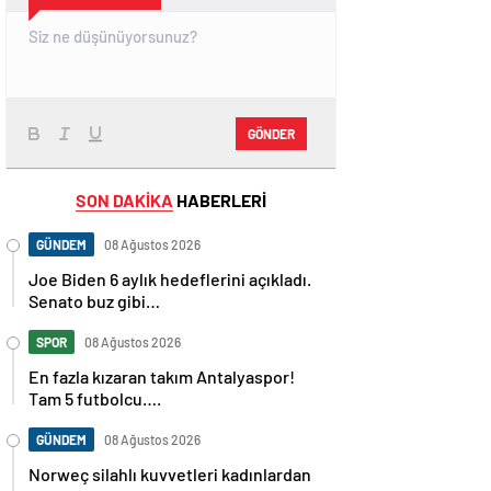
GÖNDER
SON DAKİKA
HABERLERİ
GÜNDEM
08 Ağustos 2026
Joe Biden 6 aylık hedeflerini açıkladı.
Senato buz gibi…
SPOR
08 Ağustos 2026
En fazla kızaran takım Antalyaspor!
Tam 5 futbolcu….
GÜNDEM
08 Ağustos 2026
Norweç silahlı kuvvetleri kadınlardan