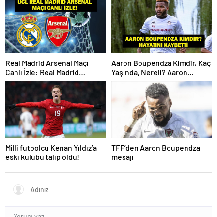
Real Madrid Arsenal Maçı
Aaron Boupendza Kimdir, Kaç
Canlı İzle: Real Madrid
Yaşında, Nereli? Aaron
Arsenal Maçı Hangi Kanalda?
Boupendza neden öldü?
Real Madrid Arsenal Maçı Ne
Süper Lig’in eski gol kralı
Zaman, Saat Kaçta? İşte Maç
hayatını kaybetti!
Kadrosu
Milli futbolcu Kenan Yıldız’a
TFF’den Aaron Boupendza
eski kulübü talip oldu!
mesajı