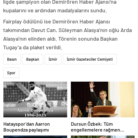
ligde şampiyon olan Demirören Haber Ajansı’na
kupalarını ve ardından madalyalarını sundu.
Fairplay ödülünü ise Demirören Haber Ajansı
takımından Davut Can, Süleyman Alasya’nın oğlu Arda
Alasya’nın elinden aldı. Törenin sonunda Başkan
Tugay’a da plaket verildi.
Basın
Başkan
İzmir
İzmir Gazeteciler Cemiyeti
Spor
Hatayspor’dan Aarron
Dursun Özbek: Tüm
Boupendza paylaşımı
engellemelere rağmen
hedefimize ilerliyoruz